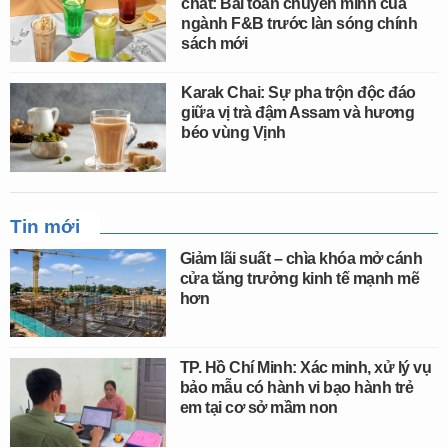
chất: Bài toán chuyển mình của
ngành F&B trước làn sóng chính
sách mới
Karak Chai: Sự pha trộn độc đáo
giữa vị trà đậm Assam và hương
béo vùng Vịnh
Tin mới
Giảm lãi suất – chìa khóa mở cánh
cửa tăng trưởng kinh tế mạnh mẽ
hơn
TP. Hồ Chí Minh: Xác minh, xử lý vụ
bảo mẫu có hành vi bạo hành trẻ
em tại cơ sở mầm non