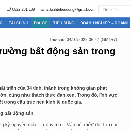
0922 281 189
ts.kinhtetieudung@gmail.com
NG
TÀI CHÍNH
ĐỊA ỐC
TIÊU DÙNG
DOANH NGHIỆP – DOANH
Thứ sáu, 04/07/2025 06:47 (GMT+7)
 trường bất động sản trong
t triển của 34 tỉnh, thành trong không gian phát
 lớn, cũng như thách thức đan xen. Trong đó, lĩnh vực
t trong cấu trúc nền kinh tế quốc gia.
ng bất động sản
ong kỷ nguyên mới: Tư duy mới - Vận hội mới" do Tạp chí