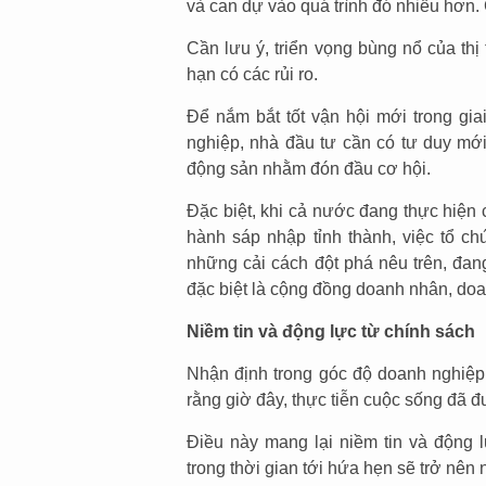
và can dự vào quá trình đó nhiều hơn. 
Cần lưu ý, triển vọng bùng nổ của th
hạn có các rủi ro.
Để nắm bắt tốt vận hội mới trong gi
nghiệp, nhà đầu tư cần có tư duy mới
động sản nhằm đón đầu cơ hội.
Đặc biệt, khi cả nước đang thực hiện c
hành sáp nhập tỉnh thành, việc tổ ch
những cải cách đột phá nêu trên, đan
đặc biệt là cộng đồng doanh nhân, do
Niềm tin và động lực từ chính sách
Nhận định trong góc độ doanh nghiệ
rằng giờ đây, thực tiễn cuộc sống đã 
Điều này mang lại niềm tin và động l
trong thời gian tới hứa hẹn sẽ trở nên