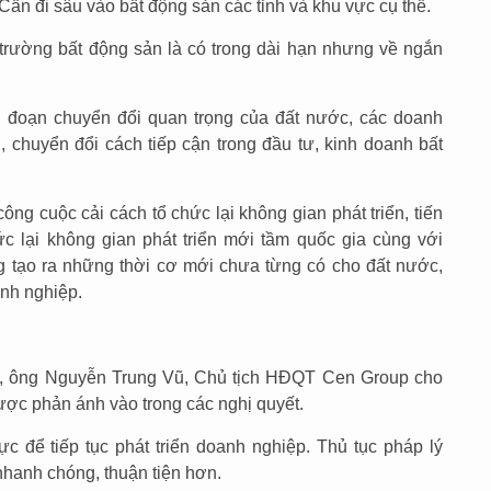
Cần đi sâu vào bất động sản các tỉnh và khu vực cụ thể.
ị trường bất động sản là có trong dài hạn nhưng về ngắn
ai đoạn chuyển đổi quan trọng của đất nước, các doanh
, chuyển đổi cách tiếp cận trong đầu tư, kinh doanh bất
ông cuộc cải cách tổ chức lại không gian phát triển, tiến
ức lại không gian phát triển mới tầm quốc gia cùng với
g tạo ra những thời cơ mới chưa từng có cho đất nước,
anh nghiệp.
p, ông Nguyễn Trung Vũ, Chủ tịch HĐQT Cen Group cho
được phản ánh vào trong các nghị quyết.
ực để tiếp tục phát triển doanh nghiệp. Thủ tục pháp lý
 nhanh chóng, thuận tiện hơn.