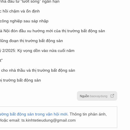
” nhà đầu tư “lướt sóng” ngắn hạn
c hồi chậm và ổn định
n công nghiệp sau sáp nhập
Hà Nội đón đầu xu hướng mới của thị trường bất động sản
, lũng đoạn thị trường bất động sản
ý 2/2025: Kỳ vọng dồn vào nửa cuối năm
t"
ớn cho nhà thầu và thị trường bất động sản
hị trường bất động sản
Nguồn
baoxaydung
trường bất động sản trong vận hội mới
. Thông tin phản ánh,
Hoặc email:
ts.kinhtetieudung@gmail.com