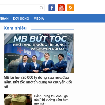
 NHÂN
ĐỜI SỐNG
MEDIA
Xem nhiều
MB lãi hơn 20.000 tỷ đồng sau nửa đầu
năm, bứt tốc nhờ tín dụng và chuyển đổi
số
Bánh Trung thu 2026 "gõ
cửa" thị trường sớm hơn
mọi năm