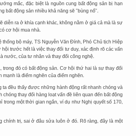
vướng mắc, đặc biệt là nguồn cung bất động sản bị hạn
ường bất động sản nhiều khả năng sẽ "bùng nổ".
sẽ diễn ra ở khía cạnh khác, không nằm ở giá cả mà là sự
có cơ hội mua nhà.
hệ thống bộ máy, TS Nguyễn Văn Đính, Phó Chủ tịch Hiệp
hội trước hết là việc thay đổi tư duy, xác định rõ các vấn
hà nước, của tư nhân và thay đổi công nghệ.
, trong đó có bất động sản. Cơ hội thứ hai là sự thay đổi
ấn mạnh là điểm nghẽn của điểm nghẽn.
 ta đều thấy được những hành động rất nhanh chóng và
 chóng thay đổi hàng loạt vấn đề liên quan đến bất động
hỉ trong một thời gian ngắn, ví dụ như Nghị quyết số 170,
g chính trị, sai ở đâu sửa luôn ở đó. Rõ ràng, đây là một