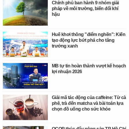
Chính phủ ban hành 9 nhóm giải
pháp về môi trường, biến đổi khí
hậu
Huế khơi thông "điểm nghẽn": Kiến
tạo động lực bứt phá cho tăng
trưởng xanh
MB tự tin hoàn thành vượt kế hoạch
lợi nhuận 2026
Giải mã tác động của caffeine: Từ cà
phê, trà đến matcha và bài toán lựa
chọn đồ uống cho sức khỏe
OCOP thúc đẩy nông sản TP Hồ Chí