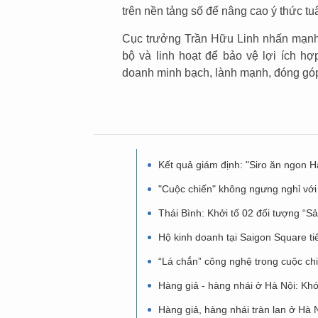
trên nền tảng số để nâng cao ý thức tuâ
Cục trưởng Trần Hữu Linh nhấn mạnh:
bộ và linh hoạt để bảo vệ lợi ích h
doanh minh bạch, lành mạnh, đóng góp tí
Kết quả giám định: "Siro ăn ngon Hả
"Cuộc chiến" không ngưng nghỉ vớ
Thái Bình: Khởi tố 02 đối tượng “S
Hộ kinh doanh tại Saigon Square tiế
“Lá chắn” công nghệ trong cuộc ch
Hàng giả - hàng nhái ở Hà Nội: Kh
Hàng giả, hàng nhái tràn lan ở Hà N