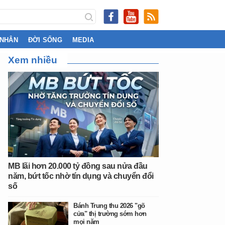
 NHÂN
ĐỜI SỐNG
MEDIA
Xem nhiều
MB lãi hơn 20.000 tỷ đồng sau nửa đầu
năm, bứt tốc nhờ tín dụng và chuyển đổi
số
Bánh Trung thu 2026 "gõ
cửa" thị trường sớm hơn
mọi năm