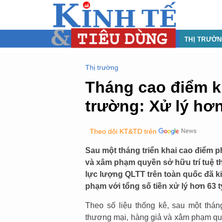
THỊ TRƯỜ
Thị trường
Tháng cao điểm ki
trường: Xử lý hơn
Theo dõi KT&TD trên
Sau một tháng triển khai cao điểm p
và xâm phạm quyền sở hữu trí tuệ th
lực lượng QLTT trên toàn quốc đã kiể
phạm với tổng số tiền xử lý hơn 63 t
Theo số liệu thống kê, sau một thán
thương mại, hàng giả và xâm phạm quyề