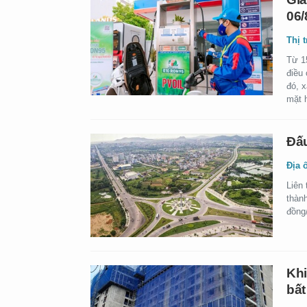
06/
Thị 
Từ 1
điều
đó, 
mặt 
Đấu
Địa 
Liên 
thành
đồng/
Khi
bất