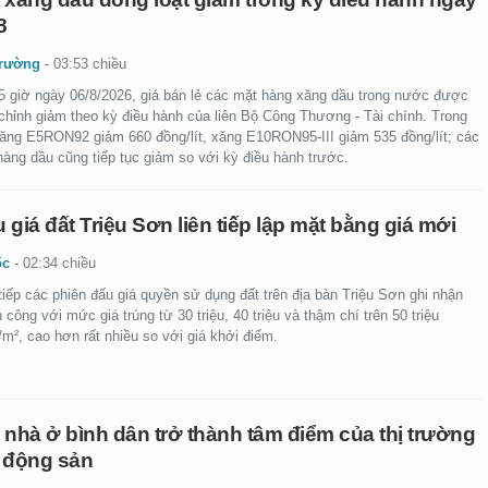
8
trường
-
03:53 chiều
5 giờ ngày 06/8/2026, giá bán lẻ các mặt hàng xăng dầu trong nước được
 chỉnh giảm theo kỳ điều hành của liên Bộ Công Thương - Tài chính. Trong
xăng E5RON92 giảm 660 đồng/lít, xăng E10RON95-III giảm 535 đồng/lít; các
hàng dầu cũng tiếp tục giảm so với kỳ điều hành trước.
 giá đất Triệu Sơn liên tiếp lập mặt bằng giá mới
ốc
-
02:34 chiều
tiếp các phiên đấu giá quyền sử dụng đất trên địa bàn Triệu Sơn ghi nhận
 công với mức giá trúng từ 30 triệu, 40 triệu và thậm chí trên 50 triệu
m², cao hơn rất nhiều so với giá khởi điểm.
 nhà ở bình dân trở thành tâm điểm của thị trường
 động sản