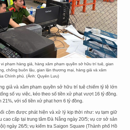
 vi phạm hàng giả, hàng xâm phạm quyền sở hữu trí tuệ, gian
ng, chống buôn lậu, gian lận thương mại, hàng giả và xâm
của Chính phủ. (Ảnh: Quyên Lưu)
ng giả và xâm phạm quyền sở hữu trí tuệ chiếm tỷ lệ lớn
ng số vụ việc, kéo theo số tiền xử phạt vượt 16 tỷ đồng.
 21%, với số tiền xử phạt hơn 6 tỷ đồng.
ổi cộm được phát hiện và xử lý kịp thời như: vụ tạm giữ
 cao cấp tại trung tâm Đà Nẵng ngày 20/5; vụ cơ sở sản
Nội) ngày 26/5; vụ kiểm tra Saigon Square (Thành phố Hồ