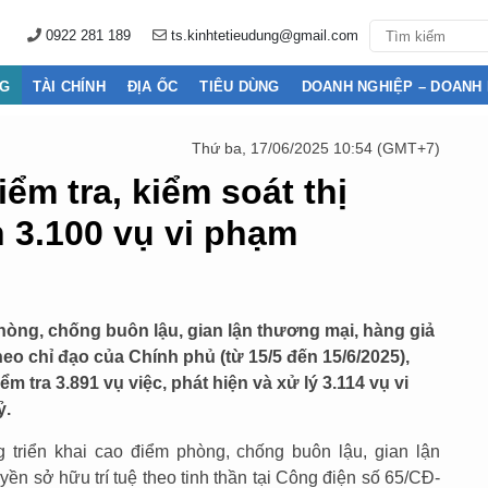
0922 281 189
ts.kinhtetieudung@gmail.com
NG
TÀI CHÍNH
ĐỊA ỐC
TIÊU DÙNG
DOANH NGHIỆP – DOANH
Thứ ba, 17/06/2025 10:54 (GMT+7)
ểm tra, kiểm soát thị
 3.100 vụ vi phạm
hòng, chống buôn lậu, gian lận thương mại, hàng giả
eo chỉ đạo của Chính phủ (từ 15/5 đến 15/6/2025),
m tra 3.891 vụ việc, phát hiện và xử lý 3.114 vụ vi
ỷ.
g triển khai cao điểm phòng, chống buôn lậu, gian lận
n sở hữu trí tuệ theo tinh thần tại Công điện số 65/CĐ-