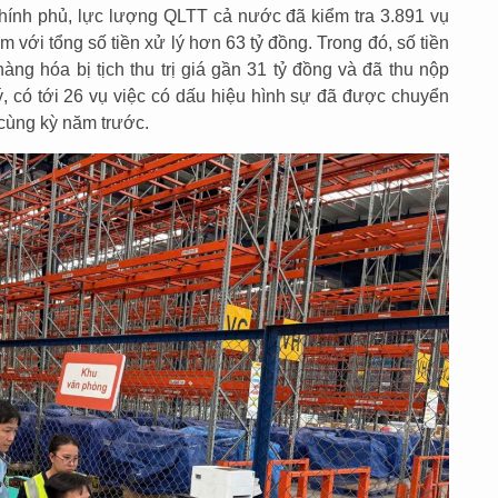
ính phủ, lực lượng QLTT cả nước đã kiểm tra 3.891 vụ
ạm với tổng số tiền xử lý hơn 63 tỷ đồng. Trong đó, số tiền
àng hóa bị tịch thu trị giá gần 31 tỷ đồng và đã thu nộp
, có tới 26 vụ việc có dấu hiệu hình sự đã được chuyển
 cùng kỳ năm trước.