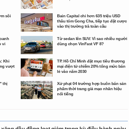
ớm sôi
Bain Capital chi hơn 635 triệu USD
thâu tóm Gong Cha, tiếp tục đặt cược
vào thị trường trà toàn cầu
doanh
Từ sedan lên SUV: Vì sao nhiều người
 vi
dùng chọn VinFast VF 8?
a: Khi
TP. Hồ Chí Minh đặt mục tiêu thương
ng vượt
mại điện tử chiếm 20% tổng mức bán
lẻ vào năm 2030
 thị
Xử phạt 04 trường hợp buôn bán sản
phẩm thời trang giả mạo nhãn hiệu
nổi tiếng
 xăng dầu đồng loạt giảm trong kỳ điều hành ngày