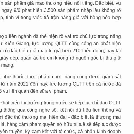
ìn sản phẩm giả mạo thương hiệu nổi tiếng. Đặc biệt, vụ
 ngày 9/6 phát hiện 3.500 sản phẩm nhập lậu không rõ
p, tinh vi trong việc trà trộn hàng giả với hàng hóa hợp
ợp liên ngành đã thể hiện rõ vai trò chủ lực trong nâng
hư Kiên Giang, lực lượng QLTT cùng công an phát hiện
có dấu hiệu giả mạo trị giá hơn 210 triệu đồng; hay tại
iày dép, quần áo trẻ em không rõ nguồn gốc bị thu giữ
h mạng.
t như thuốc, thực phẩm chức năng cũng được giám sát
, từ năm 2021 đến nay, lực lượng QLTT trên cả nước đã
83 vụ liên quan đến sữa vi phạm.
Phát triển thị trường trong nước sẽ tiếp tục chỉ đạo QLTT
 thông qua công nghệ số, kết nối dữ liệu liên thông và
i đặc thù thương mại hiện đại - đặc biệt là thương mại
giả, hàng xâm phạm quyền sở hữu trí tuệ sẽ tiếp tục được
uyên truyền, ký cam kết với tổ chức, cá nhân kinh doanh