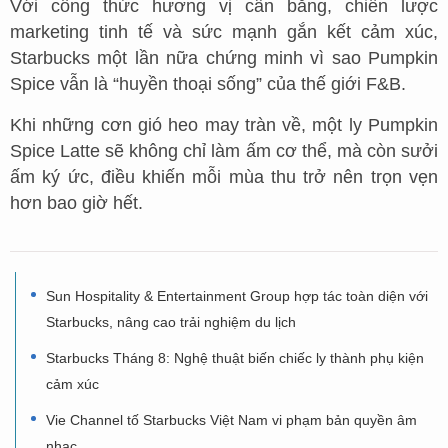
Với công thức hương vị cân bằng, chiến lược
marketing tinh tế và sức mạnh gắn kết cảm xúc,
Starbucks một lần nữa chứng minh vì sao Pumpkin
Spice vẫn là “huyền thoại sống” của thế giới F&B.
Khi những cơn gió heo may tràn về, một ly Pumpkin
Spice Latte sẽ không chỉ làm ấm cơ thể, mà còn sưởi
ấm ký ức, điều khiến mỗi mùa thu trở nên trọn vẹn
hơn bao giờ hết.
Sun Hospitality & Entertainment Group hợp tác toàn diện với
Starbucks, nâng cao trải nghiệm du lịch
Starbucks Tháng 8: Nghệ thuật biến chiếc ly thành phụ kiện
cảm xúc
Vie Channel tố Starbucks Việt Nam vi phạm bản quyền âm
nhạc