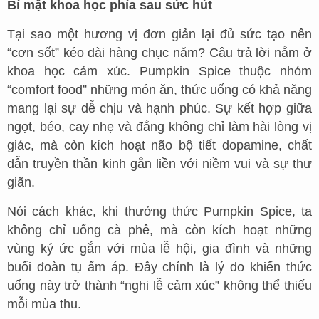
Bí mật khoa học phía sau sức hút
Tại sao một hương vị đơn giản lại đủ sức tạo nên
“cơn sốt” kéo dài hàng chục năm? Câu trả lời nằm ở
khoa học cảm xúc. Pumpkin Spice thuộc nhóm
“comfort food” những món ăn, thức uống có khả năng
mang lại sự dễ chịu và hạnh phúc. Sự kết hợp giữa
ngọt, béo, cay nhẹ và đắng không chỉ làm hài lòng vị
giác, mà còn kích hoạt não bộ tiết dopamine, chất
dẫn truyền thần kinh gắn liền với niềm vui và sự thư
giãn.
Nói cách khác, khi thưởng thức Pumpkin Spice, ta
không chỉ uống cà phê, mà còn kích hoạt những
vùng ký ức gắn với mùa lễ hội, gia đình và những
buổi đoàn tụ ấm áp. Đây chính là lý do khiến thức
uống này trở thành “nghi lễ cảm xúc” không thể thiếu
mỗi mùa thu.