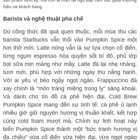
sản phẩm định kỳ, mà còn là màn tái ngộ đầy cảm xúc giữa thương
hiệu và khách hàng.
Barista và nghệ thuật pha chế
Dù công thức đã quá quen thuộc, mỗi mùa thu các
barista Starbucks vẫn thổi vào Pumpkin Spice một
hơi thở mới. Latte nóng vẫn là sự lựa chọn cổ điển,
từng ngụm espresso hòa quyện sốt bí đỏ, phủ lớp
bọt sữa mịn màng như mây. Latte đá lại nhẹ nhàng,
tươi mới, phù hợp với những ngày thu nắng hanh.
Với ai yêu vị béo ngậy ngọt ngào, Frappuccino đá
xay chính là “món tráng miệng trong ly” sảng khoái.
Và dành cho tín đồ cà phê hiện đại, Cold Brew
Pumpkin Spice mang đến sự tinh tế: cà phê ủ lạnh
nhiều giờ giữ nguyên hương vị thuần khiết, kết hợp
cùng cold foam mượt mà. Chính sự linh hoạt này
biến Pumpkin Spice thành một “bức tranh hương vị
đa chiều” vừa cổ điển vừa hiện đại, vừa ngọt ngào