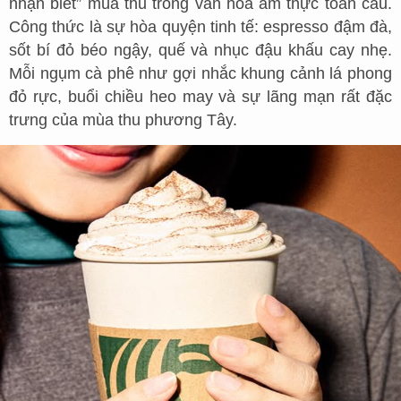
nhận biết” mùa thu trong văn hóa ẩm thực toàn cầu.
Công thức là sự hòa quyện tinh tế: espresso đậm đà,
sốt bí đỏ béo ngậy, quế và nhục đậu khấu cay nhẹ.
Mỗi ngụm cà phê như gợi nhắc khung cảnh lá phong
đỏ rực, buổi chiều heo may và sự lãng mạn rất đặc
trưng của mùa thu phương Tây.