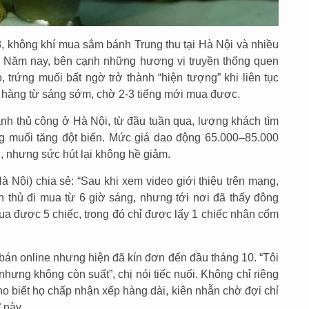
8, không khí mua sắm bánh Trung thu tại Hà Nội và nhiều
. Năm nay, bên cạnh những hương vị truyền thống quen
 trứng muối bất ngờ trở thành “hiện tượng” khi liên tục
 hàng từ sáng sớm, chờ 2-3 tiếng mới mua được.
ánh thủ công ở Hà Nội, từ đầu tuần qua, lượng khách tìm
 muối tăng đột biến. Mức giá dao động 65.000–85.000
, nhưng sức hút lại không hề giảm.
 Nội) chia sẻ: “Sau khi xem video giới thiệu trên mạng,
nh thủ đi mua từ 6 giờ sáng, nhưng tới nơi đã thấy đông
ua được 5 chiếc, trong đó chỉ được lấy 1 chiếc nhân cốm
án online nhưng hiện đã kín đơn đến đầu tháng 10. “Tôi
hưng không còn suất”, chị nói tiếc nuối. Không chỉ riêng
o biết họ chấp nhận xếp hàng dài, kiên nhẫn chờ đợi chỉ
 này.