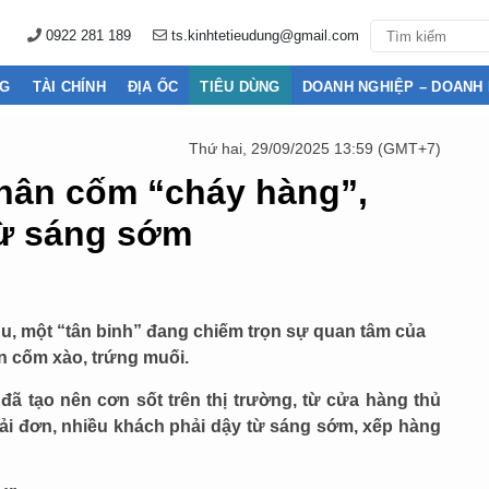
0922 281 189
ts.kinhtetieudung@gmail.com
NG
TÀI CHÍNH
ĐỊA ỐC
TIÊU DÙNG
DOANH NGHIỆP – DOANH
Thứ hai, 29/09/2025 13:59 (GMT+7)
hân cốm “cháy hàng”,
từ sáng sớm
u, một “tân binh” đang chiếm trọn sự quan tâm của
n cốm xào, trứng muối.
đã tạo nên cơn sốt trên thị trường, từ cửa hàng thủ
ải đơn, nhiều khách phải dậy từ sáng sớm, xếp hàng