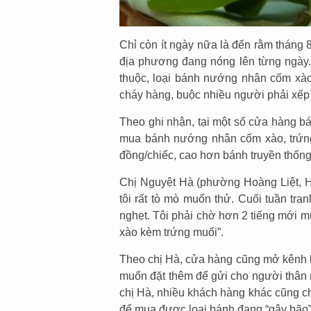
Chỉ còn ít ngày nữa là đến rằm tháng 
địa phương đang nóng lên từng ngày
thuộc, loại bánh nướng nhân cốm xào,
cháy hàng, buộc nhiều người phải xếp
Theo ghi nhận, tại một số cửa hàng b
mua bánh nướng nhân cốm xào, trứng
đồng/chiếc, cao hơn bánh truyền thống
Chị Nguyệt Hà (phường Hoàng Liệt, Hà
tôi rất tò mò muốn thử. Cuối tuần tra
nghẹt. Tôi phải chờ hơn 2 tiếng mới m
xào kèm trứng muối”.
Theo chị Hà, cửa hàng cũng mở kênh b
muốn đặt thêm để gửi cho người thân n
chị Hà, nhiều khách hàng khác cũng ch
để mua được loại bánh đang “gây bão”