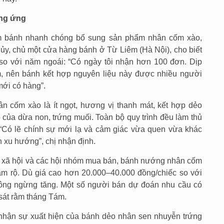
ung ứng
ệm bánh nhanh chóng bổ sung sản phẩm nhân cốm xào,
ủy, chủ một cửa hàng bánh ở Từ Liêm (Hà Nội), cho biết
so với năm ngoái: “Có ngày tôi nhận hơn 100 đơn. Dịp
m, nên bánh kết hợp nguyên liệu này được nhiều người
mới có hàng”.
n cốm xào là ít ngọt, hương vị thanh mát, kết hợp dẻo
 của dừa non, trứng muối. Toàn bộ quy trình đều làm thủ
 “Có lẽ chính sự mới lạ và cảm giác vừa quen vừa khác
 xu hướng”, chị nhận định.
ng xã hội và các hội nhóm mua bán, bánh nướng nhân cốm
ầm rộ. Dù giá cao hơn 20.000–40.000 đồng/chiếc so với
hông ngừng tăng. Một số người bán dự đoán nhu cầu có
 sát rằm tháng Tám.
 nhận sự xuất hiện của bánh dẻo nhân sen nhuyễn trứng