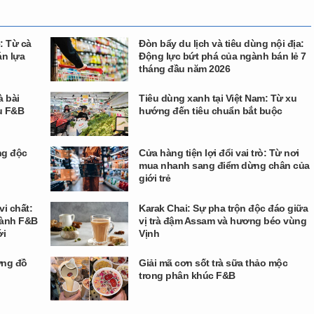
: Từ cà
Đòn bẩy du lịch và tiêu dùng nội địa:
án lựa
Động lực bứt phá của ngành bán lẻ 7
tháng đầu năm 2026
à bài
Tiêu dùng xanh tại Việt Nam: Từ xu
ưu F&B
hướng đến tiêu chuẩn bắt buộc
ng độc
Cửa hàng tiện lợi đổi vai trò: Từ nơi
mua nhanh sang điểm dừng chân của
giới trẻ
i chất:
Karak Chai: Sự pha trộn độc đáo giữa
gành F&B
vị trà đậm Assam và hương béo vùng
ới
Vịnh
ờng đồ
Giải mã cơn sốt trà sữa thảo mộc
trong phân khúc F&B