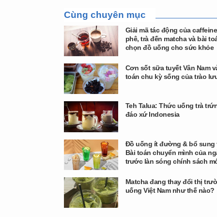
Cùng chuyên mục
Giải mã tác động của caffeine
phê, trà đến matcha và bài to
chọn đồ uống cho sức khỏe
Cơn sốt sữa tuyết Vân Nam v
toán chu kỳ sống của trào l
Teh Talua: Thức uống trà trứ
đáo xứ Indonesia
Đồ uống ít đường & bổ sung v
Bài toán chuyển mình của n
trước làn sóng chính sách m
Matcha đang thay đổi thị trư
uống Việt Nam như thế nào?