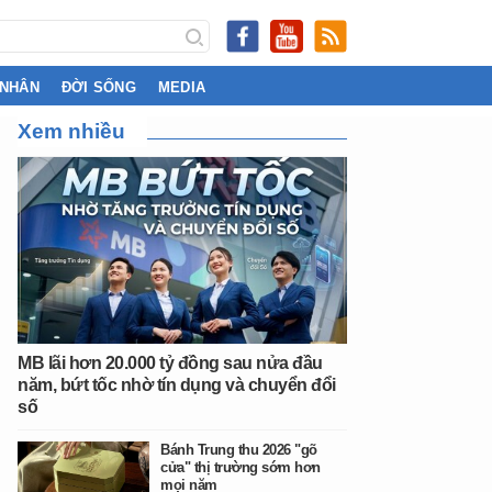
 NHÂN
ĐỜI SỐNG
MEDIA
Xem nhiều
MB lãi hơn 20.000 tỷ đồng sau nửa đầu
năm, bứt tốc nhờ tín dụng và chuyển đổi
số
Bánh Trung thu 2026 "gõ
cửa" thị trường sớm hơn
mọi năm