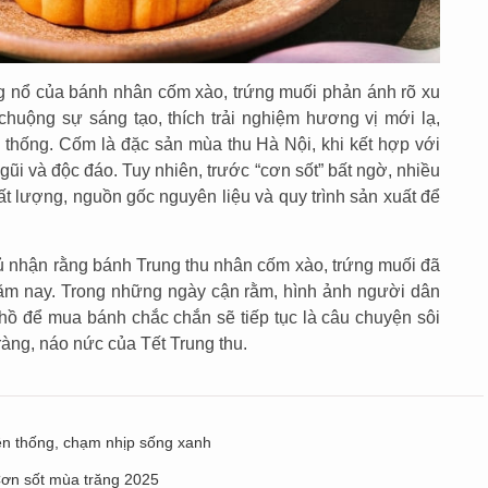
g nổ của bánh nhân cốm xào, trứng muối phản ánh rõ xu
chuộng sự sáng tạo, thích trải nghiệm hương vị mới lạ,
n thống. Cốm là đặc sản mùa thu Hà Nội, khi kết hợp với
ũi và độc đáo. Tuy nhiên, trước “cơn sốt” bất ngờ, nhiều
ất lượng, nguồn gốc nguyên liệu và quy trình sản xuất để
hủ nhận rằng bánh Trung thu nhân cốm xào, trứng muối đã
năm nay. Trong những ngày cận rằm, hình ảnh người dân
hồ để mua bánh chắc chắn sẽ tiếp tục là câu chuyện sôi
ràng, náo nức của Tết Trung thu.
ền thống, chạm nhịp sống xanh
Cơn sốt mùa trăng 2025