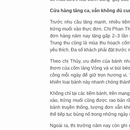
Cửa hàng tăng ca, vẫn không đủ c
Trước nhu cầu tăng mạnh, nhiều ti
trứng muối vào thực đơn. Chị Phan Th
đơn hàng năm nay tăng gấp 2–3 lần 
Trung thu cũng là mùa thu hoạch cố
yêu thích. Đa số khách phải đặt trước 
Theo chị Thủy, ưu điểm của bánh nhâ
thơm của cốm làng Vòng và vị bùi béo
công mỗi ngày để giữ trọn hương vị.
khiến loại bánh này nhanh chóng thành
Không chỉ tại các tiệm bánh, trên mạ
xào, trứng muối cũng được rao bán r
bánh truyền thống, lượng đơn vẫn k
thể tiếp tục bùng nổ trong những ngày
Ngoài ra, thị trường năm nay còn ghi