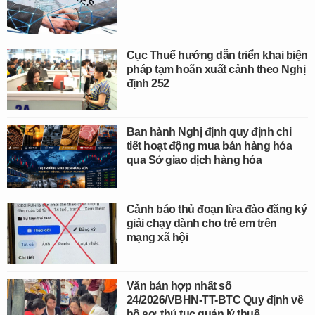
Cục Thuế hướng dẫn triển khai biện
pháp tạm hoãn xuất cảnh theo Nghị
định 252
Ban hành Nghị định quy định chi
tiết hoạt động mua bán hàng hóa
qua Sở giao dịch hàng hóa
Cảnh báo thủ đoạn lừa đảo đăng ký
giải chạy dành cho trẻ em trên
mạng xã hội
Văn bản hợp nhất số
24/2026/VBHN-TT-BTC Quy định về
hồ sơ, thủ tục quản lý thuế