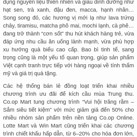
dụng nguyên liệu thiên nhiên và giàu dinh dưỡng như
hạt sen, trà xanh, đậu đen, macca, hạnh nhân…
Song song đó, các hương vị mới lạ như lava trứng
chảy, tiramisu, matcha phô mai, mochi lạnh, cà phê…
đang trở thành “cơn sốt” thu hút khách hàng trẻ, vừa
đáp ứng nhu cầu ăn uống lành mạnh, vừa phù hợp
xu hướng quà biếu cao cấp. Bao bì tinh tế, sang
trọng cũng là một yếu tố quan trọng, giúp sản phẩm
Việt cạnh tranh trực tiếp với hàng ngoại về tính thẩm
mỹ và giá trị quà tặng.
Các hệ thống bán lẻ đồng loạt triển khai nhiều
chương trình ưu đãi để kích cầu mùa Trung thu.
Co.op Mart tung chương trình “Vui hội trăng rằm –
Sắm siêu tiết kiệm” với mức giảm giá đến 50% cho
nhiều nhóm sản phẩm trên nền tảng Co.op Online.
Lotte Mart và Win Mart cũng triển khai các chương
trình chiết khấu hấp dẫn, từ 6–20% cho hóa đơn lớn,