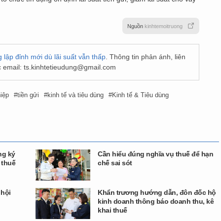
Nguồn
kinhtemoitruong
 lập đỉnh mới dù lãi suất vẫn thấp
. Thông tin phản ánh, liên
 email:
ts.kinhtetieudung@gmail.com
iệp
tiền gửi
kinh tế và tiêu dùng
Kinh tế & Tiêu dùng
ng ký
Cần hiểu đúng nghĩa vụ thuế để hạn
 thuế
chế sai sót
 hội
Khẩn trương hướng dẫn, đôn đốc hộ
kinh doanh thông báo doanh thu, kê
khai thuế