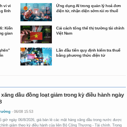
 vi vi
Ứng dụng AI trong quản lý hoá đơn
g lĩnh
điện tử, nhận diện sớm rủi ro thuế
6: Kiến
Cải cách tổng thể thị trường tài chính
ng gian
Việt Nam
ghẽn”
Lần đầu tiên quy định kiểm tra thuế
ển
bằng phương thức điện tử
 xăng dầu đồng loạt giảm trong kỳ điều hành ngày
8
trường
-
06/08 15:53
5 giờ ngày 06/8/2026, giá bán lẻ các mặt hàng xăng dầu trong nước được
 chỉnh giảm theo kỳ điều hành của liên Bộ Công Thương - Tài chính. Trong