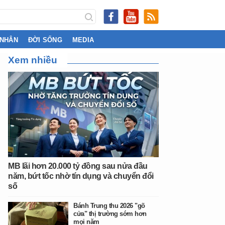
 NHÂN
ĐỜI SỐNG
MEDIA
Xem nhiều
MB lãi hơn 20.000 tỷ đồng sau nửa đầu
năm, bứt tốc nhờ tín dụng và chuyển đổi
số
Bánh Trung thu 2026 "gõ
cửa" thị trường sớm hơn
mọi năm