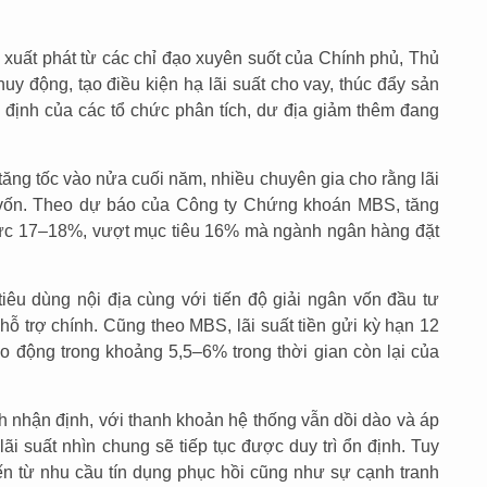
 xuất phát từ các chỉ đạo xuyên suốt của Chính phủ, Thủ
y động, tạo điều kiện hạ lãi suất cho vay, thúc đẩy sản
n định của các tổ chức phân tích, dư địa giảm thêm đang
tăng tốc vào nửa cuối năm, nhiều chuyên gia cho rằng lãi
út vốn. Theo dự báo của Công ty Chứng khoán MBS, tăng
mức 17–18%, vượt mục tiêu 16% mà ngành ngân hàng đặt
tiêu dùng nội địa cùng với tiến độ giải ngân vốn đầu tư
ỗ trợ chính. Cũng theo MBS, lãi suất tiền gửi kỳ hạn 12
ao động trong khoảng 5,5–6% trong thời gian còn lại của
h nhận định, với thanh khoản hệ thống vẫn dồi dào và áp
ãi suất nhìn chung sẽ tiếp tục được duy trì ổn định. Tuy
đến từ nhu cầu tín dụng phục hồi cũng như sự cạnh tranh