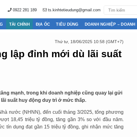
0922 281 189
ts.kinhtetieudung@gmail.com
NG
TÀI CHÍNH
ĐỊA ỐC
TIÊU DÙNG
DOANH NGHIỆP – DOANH
Thứ tư, 18/06/2025 10:58 (GMT+7)
g lập đỉnh mới dù lãi suất
 tăng mạnh, trong khi doanh nghiệp cũng quay lại gửi
 lãi suất huy động duy trì ở mức thấp.
 Nhà nước (NHNN), đến cuối tháng 3/2025, tổng phương
 vượt 18,45 triệu tỷ đồng, tăng gần 3% so với đầu năm.
hức tín dụng đạt gần 15 triệu tỷ đồng, ghi nhận mức tăng