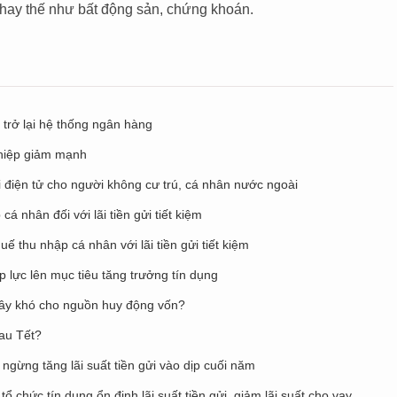
thay thế như bất động sản, chứng khoán.
 trở lại hệ thống ngân hàng
ghiệp giảm mạnh
 điện tử cho người không cư trú, cá nhân nước ngoài
cá nhân đối với lãi tiền gửi tiết kiệm
ế thu nhập cá nhân với lãi tiền gửi tiết kiệm
 lực lên mục tiêu tăng trưởng tín dụng
ó gây khó cho nguồn huy động vốn?
sau Tết?
ngừng tăng lãi suất tiền gửi vào dịp cuối năm
chức tín dụng ổn định lãi suất tiền gửi, giảm lãi suất cho vay