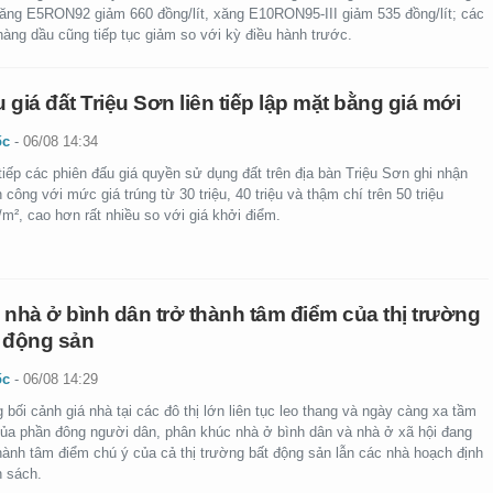
xăng E5RON92 giảm 660 đồng/lít, xăng E10RON95-III giảm 535 đồng/lít; các
hàng dầu cũng tiếp tục giảm so với kỳ điều hành trước.
 giá đất Triệu Sơn liên tiếp lập mặt bằng giá mới
ốc
-
06/08 14:34
tiếp các phiên đấu giá quyền sử dụng đất trên địa bàn Triệu Sơn ghi nhận
 công với mức giá trúng từ 30 triệu, 40 triệu và thậm chí trên 50 triệu
m², cao hơn rất nhiều so với giá khởi điểm.
 nhà ở bình dân trở thành tâm điểm của thị trường
 động sản
ốc
-
06/08 14:29
 bối cảnh giá nhà tại các đô thị lớn liên tục leo thang và ngày càng xa tầm
của phần đông người dân, phân khúc nhà ở bình dân và nhà ở xã hội đang
thành tâm điểm chú ý của cả thị trường bất động sản lẫn các nhà hoạch định
h sách.