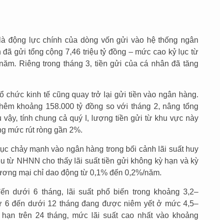
 là động lực chính của dòng vốn gửi vào hệ thống ngân
 đã gửi tổng cộng 7,46 triệu tỷ đồng – mức cao kỷ lục từ
 năm. Riêng trong tháng 3, tiền gửi của cá nhân đã tăng
ổ chức kinh tế cũng quay trở lại gửi tiền vào ngân hàng.
thêm khoảng 158.000 tỷ đồng so với tháng 2, nâng tổng
ù vậy, tính chung cả quý I, lượng tiền gửi từ khu vực này
g mức rút ròng gần 2%.
 tục chảy mạnh vào ngân hàng trong bối cảnh lãi suất huy
u từ NHNN cho thấy lãi suất tiền gửi không kỳ hạn và kỳ
hương mại chỉ dao động từ 0,1% đến 0,2%/năm.
ến dưới 6 tháng, lãi suất phổ biến trong khoảng 3,2–
từ 6 đến dưới 12 tháng đang được niêm yết ở mức 4,5–
hạn trên 24 tháng, mức lãi suất cao nhất vào khoảng