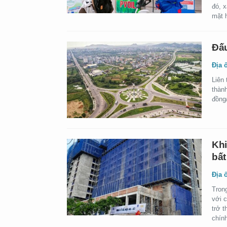
đó, 
mặt 
Đấu
Địa 
Liên 
thành
đồng/
Khi
bất
Địa 
Trong
với 
trở 
chín