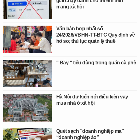
giải chạy dành cho trẻ em trên
mạng xã hội
Văn bản hợp nhất số
24/2026/VBHN-TT-BTC Quy định về
hồ sơ, thủ tục quản lý thuế
" Bẫy " tiêu dùng trong quán cà phê
Hà Nội dự kiến nới điều kiện vay
mua nhà ở xã hội
Quét sạch “doanh nghiệp ma”
“doanh nghiệp ảo”