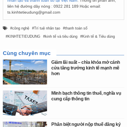
nhân tạo và thanh toán số tại Việt Nam
. Thông tin phản ánh,
liên hệ đường dây nóng : 0922 281 189 Hoặc email:
ts.kinhtetieudung@gmail.com
công nghệ
Trí tuệ nhân tạo
thanh toán số
KINHTETIEUDUNG
kinh tế và tiêu dùng
Kinh tế & Tiêu dùng
Cùng chuyên mục
Giảm lãi suất – chìa khóa mở cánh
cửa tăng trưởng kinh tế mạnh mẽ
hơn
Minh bạch thông tin thuế, nghĩa vụ
cung cấp thông tin
Phân biệt người nộp thuế đăng ký