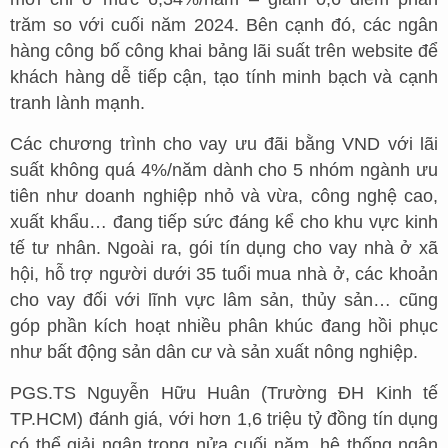
trăm so với cuối năm 2024. Bên cạnh đó, các ngân
hàng công bố công khai bảng lãi suất trên website để
khách hàng dễ tiếp cận, tạo tính minh bạch và cạnh
tranh lành mạnh.
Các chương trình cho vay ưu đãi bằng VND với lãi
suất không quá 4%/năm dành cho 5 nhóm ngành ưu
tiên như doanh nghiệp nhỏ và vừa, công nghệ cao,
xuất khẩu… đang tiếp sức đáng kể cho khu vực kinh
tế tư nhân. Ngoài ra, gói tín dụng cho vay nhà ở xã
hội, hỗ trợ người dưới 35 tuổi mua nhà ở, các khoản
cho vay đối với lĩnh vực lâm sản, thủy sản… cũng
góp phần kích hoạt nhiều phân khúc đang hồi phục
như bất động sản dân cư và sản xuất nông nghiệp.
PGS.TS Nguyễn Hữu Huân (Trường ĐH Kinh tế
TP.HCM) đánh giá, với hơn 1,6 triệu tỷ đồng tín dụng
có thể giải ngân trong nửa cuối năm, hệ thống ngân