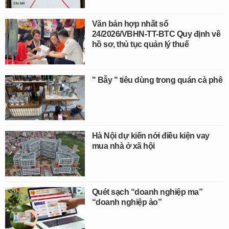
Văn bản hợp nhất số
24/2026/VBHN-TT-BTC Quy định về
hồ sơ, thủ tục quản lý thuế
" Bẫy " tiêu dùng trong quán cà phê
Hà Nội dự kiến nới điều kiện vay
mua nhà ở xã hội
Quét sạch “doanh nghiệp ma”
“doanh nghiệp ảo”