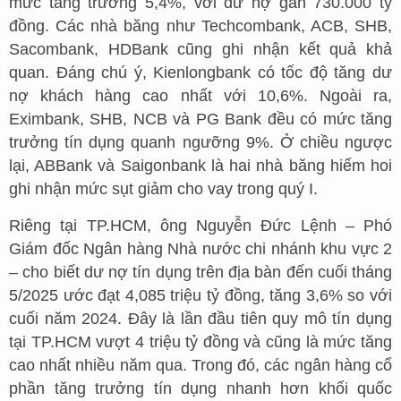
mức tăng trưởng 5,4%, với dư nợ gần 730.000 tỷ
đồng. Các nhà băng như Techcombank, ACB, SHB,
Sacombank, HDBank cũng ghi nhận kết quả khả
quan. Đáng chú ý, Kienlongbank có tốc độ tăng dư
nợ khách hàng cao nhất với 10,6%. Ngoài ra,
Eximbank, SHB, NCB và PG Bank đều có mức tăng
trưởng tín dụng quanh ngưỡng 9%. Ở chiều ngược
lại, ABBank và Saigonbank là hai nhà băng hiếm hoi
ghi nhận mức sụt giảm cho vay trong quý I.
Riêng tại TP.HCM, ông Nguyễn Đức Lệnh – Phó
Giám đốc Ngân hàng Nhà nước chi nhánh khu vực 2
– cho biết dư nợ tín dụng trên địa bàn đến cuối tháng
5/2025 ước đạt 4,085 triệu tỷ đồng, tăng 3,6% so với
cuối năm 2024. Đây là lần đầu tiên quy mô tín dụng
tại TP.HCM vượt 4 triệu tỷ đồng và cũng là mức tăng
cao nhất nhiều năm qua. Trong đó, các ngân hàng cổ
phần tăng trưởng tín dụng nhanh hơn khối quốc