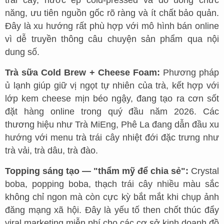
trái cây, nước ép cold-pressed và đồ uống chức
năng, ưu tiên nguồn gốc rõ ràng và ít chất bảo quản.
Đây là xu hướng rất phù hợp với mô hình bán online
vì dễ truyền thông câu chuyện sản phẩm qua nội
dung số.
Trà sữa Cold Brew + Cheese Foam:
Phương pháp
ủ lạnh giúp giữ vị ngọt tự nhiên của trà, kết hợp với
lớp kem cheese mịn béo ngậy, đang tạo ra cơn sốt
đặt hàng online trong quý đầu năm 2026. Các
thương hiệu như Trà MiEng, Phê La đang dẫn đầu xu
hướng với menu trà trái cây nhiệt đới đặc trưng như
trà vải, trà dâu, trà đào.
Topping sáng tạo — "thẩm mỹ để chia sẻ":
Crystal
boba, popping boba, thạch trái cây nhiều màu sắc
không chỉ ngon mà còn cực kỳ bắt mắt khi chụp ảnh
đăng mạng xã hội. Đây là yếu tố then chốt thúc đẩy
viral marketing miễn phí cho các cơ sở kinh doanh đồ