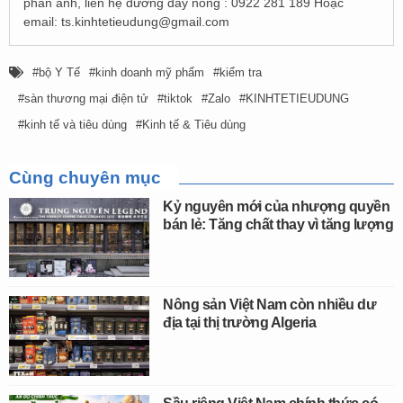
phản ánh, liên hệ đường dây nóng : 0922 281 189 Hoặc
email:
ts.kinhtetieudung@gmail.com
bộ Y Tế
kinh doanh mỹ phẩm
kiểm tra
sàn thương mại điện tử
tiktok
Zalo
KINHTETIEUDUNG
kinh tế và tiêu dùng
Kinh tế & Tiêu dùng
Cùng chuyên mục
Kỷ nguyên mới của nhượng quyền
bán lẻ: Tăng chất thay vì tăng lượng
Nông sản Việt Nam còn nhiều dư
địa tại thị trường Algeria