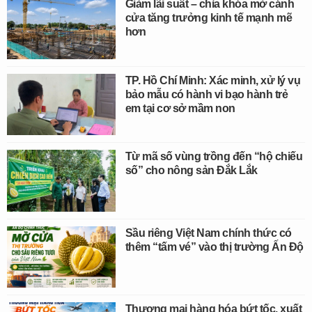
Giảm lãi suất – chìa khóa mở cánh
cửa tăng trưởng kinh tế mạnh mẽ
hơn
TP. Hồ Chí Minh: Xác minh, xử lý vụ
bảo mẫu có hành vi bạo hành trẻ
em tại cơ sở mầm non
Từ mã số vùng trồng đến “hộ chiếu
số” cho nông sản Đắk Lắk
Sầu riêng Việt Nam chính thức có
thêm “tấm vé” vào thị trường Ấn Độ
Thương mại hàng hóa bứt tốc, xuất