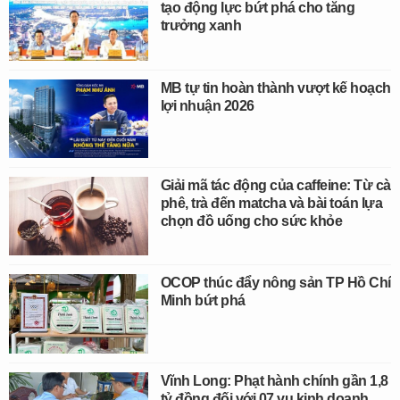
tạo động lực bứt phá cho tăng
trưởng xanh
MB tự tin hoàn thành vượt kế hoạch
lợi nhuận 2026
Giải mã tác động của caffeine: Từ cà
phê, trà đến matcha và bài toán lựa
chọn đồ uống cho sức khỏe
OCOP thúc đẩy nông sản TP Hồ Chí
Minh bứt phá
Vĩnh Long: Phạt hành chính gần 1,8
tỷ đồng đối với 07 vụ kinh doanh