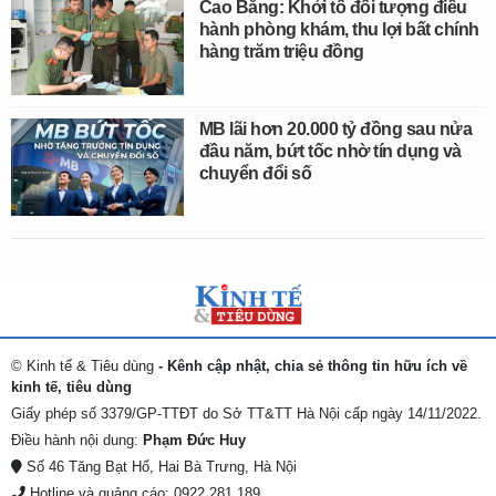
Cao Bằng: Khởi tố đối tượng điều
hành phòng khám, thu lợi bất chính
hàng trăm triệu đồng
MB lãi hơn 20.000 tỷ đồng sau nửa
đầu năm, bứt tốc nhờ tín dụng và
chuyển đổi số
© Kinh tế & Tiêu dùng
- Kênh cập nhật, chia sẻ thông tin hữu ích về
kinh tế, tiêu dùng
Giấy phép số 3379/GP-TTĐT do Sở TT&TT Hà Nội cấp ngày 14/11/2022.
Điều hành nội dung:
Phạm Đức Huy
Số 46 Tăng Bạt Hổ, Hai Bà Trưng, Hà Nội
Hotline và quảng cáo: 0922 281 189