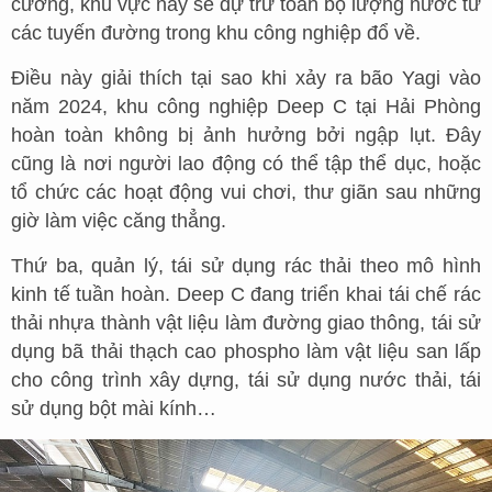
cường, khu vực này sẽ dự trữ toàn bộ lượng nước từ
các tuyến đường trong khu công nghiệp đổ về.
Điều này giải thích tại sao khi xảy ra bão Yagi vào
năm 2024, khu công nghiệp Deep C tại Hải Phòng
hoàn toàn không bị ảnh hưởng bởi ngập lụt. Đây
cũng là nơi người lao động có thể tập thể dục, hoặc
tổ chức các hoạt động vui chơi, thư giãn sau những
giờ làm việc căng thẳng.
Thứ ba, quản lý, tái sử dụng rác thải theo mô hình
kinh tế tuần hoàn. Deep C đang triển khai tái chế rác
thải nhựa thành vật liệu làm đường giao thông, tái sử
dụng bã thải thạch cao phospho làm vật liệu san lấp
cho công trình xây dựng, tái sử dụng nước thải, tái
sử dụng bột mài kính…