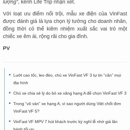
lượng”
, kênh Life Trip nhận xét.
Với loạt ưu điểm nổi trội, mẫu xe điện của VinFast
được đánh giá là lựa chọn lý tưởng cho doanh nhân,
đồng thời có thể kiêm nhiệm xuất sắc vai trò một
chiếc xe êm ái, rộng rãi cho gia đình.
PV
Lướt cao tốc, leo đèo, chủ xe VinFast VF 3 tự tin “cân” mọi
địa hình
Chủ xe chia sẻ lý do bỏ xe xăng hạng A để chọn VinFast VF 3
Trong “vô vàn” xe hạng A, vì sao người dùng Việt chốt đơn
VinFast VF 5?
VinFast VF MPV 7 hút khách trước kỳ nghỉ lễ nhờ giá lăn
bánh tối ưu