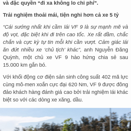
và đặc quyền “đi xa không lo chi phí”.
Trải nghiệm thoải mái, tiện nghi hơn cả xe 5 tỷ
“Cái sướng nhất khi cầm lái VF 9 là sự mạnh mẽ và
độ vọt, đặc biệt khi đi trên cao tốc. Xe rất đầm, chắc
chắn và cực kỳ tự tin mỗi khi cần vượt. Cảm giác lái
ăn đứt nhiều xe ‘chủ tịch’ khác”,
anh Nguyễn Đăng
Quỳnh, một chủ xe VF 9 hào hứng chia sẻ sau
15.000 km gắn bó.
Với khối động cơ điện sản sinh công suất 402 mã lực
cùng mô-men xoắn cực đại 620 Nm, VF 9 được đông
đảo khách hàng đánh giá cao bởi trải nghiệm lái khác
biệt so với các dòng xe xăng, dầu.