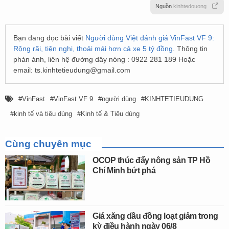
Nguồn
kinhtedouong
Bạn đang đọc bài viết
Người dùng Việt đánh giá VinFast VF 9:
Rộng rãi, tiện nghi, thoải mái hơn cả xe 5 tỷ đồng
. Thông tin
phản ánh, liên hệ đường dây nóng : 0922 281 189 Hoặc
email:
ts.kinhtetieudung@gmail.com
VinFast
VinFast VF 9
người dùng
KINHTETIEUDUNG
kinh tế và tiêu dùng
Kinh tế & Tiêu dùng
Cùng chuyên mục
OCOP thúc đẩy nông sản TP Hồ
Chí Minh bứt phá
Giá xăng dầu đồng loạt giảm trong
kỳ điều hành ngày 06/8