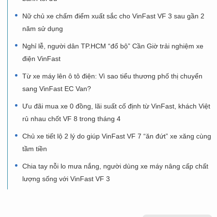
Nữ chủ xe chấm điểm xuất sắc cho VinFast VF 3 sau gần 2
năm sử dụng
Nghỉ lễ, người dân TP.HCM “đổ bộ” Cần Giờ trải nghiệm xe
điện VinFast
Từ xe máy lên ô tô điện: Vì sao tiểu thương phố thị chuyển
sang VinFast EC Van?
Ưu đãi mua xe 0 đồng, lãi suất cố định từ VinFast, khách Việt
rủ nhau chốt VF 8 trong tháng 4
Chủ xe tiết lộ 2 lý do giúp VinFast VF 7 “ăn đứt” xe xăng cùng
tầm tiền
Chia tay nỗi lo mưa nắng, người dùng xe máy nâng cấp chất
lượng sống với VinFast VF 3