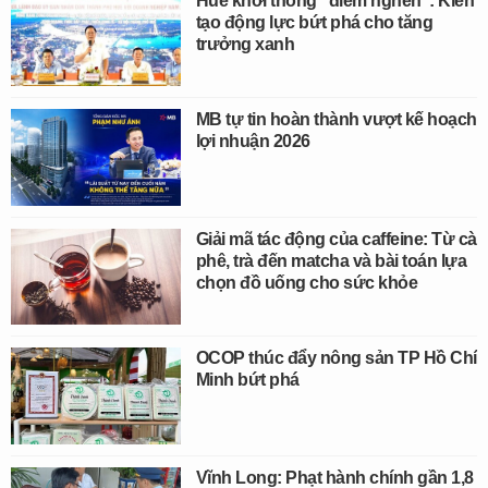
Huế khơi thông "điểm nghẽn": Kiến
tạo động lực bứt phá cho tăng
trưởng xanh
MB tự tin hoàn thành vượt kế hoạch
lợi nhuận 2026
Giải mã tác động của caffeine: Từ cà
phê, trà đến matcha và bài toán lựa
chọn đồ uống cho sức khỏe
OCOP thúc đẩy nông sản TP Hồ Chí
Minh bứt phá
Vĩnh Long: Phạt hành chính gần 1,8