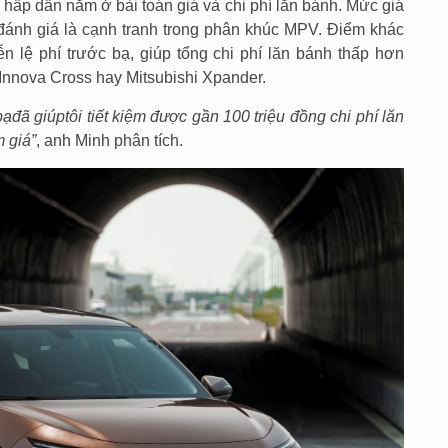
 hấp dẫn nằm ở bài toán giá và chi phí lăn bánh. Mức giá
đánh giá là cạnh tranh trong phân khúc MPV. Điểm khác
n lệ phí trước bạ, giúp tổng chi phí lăn bánh thấp hơn
 Innova Cross hay Mitsubishi Xpander.
bạ
đã giúp
tôi tiết kiệm được gần 100 triệu đồng chi phí lăn
m giá
”
, anh Minh phân tích.