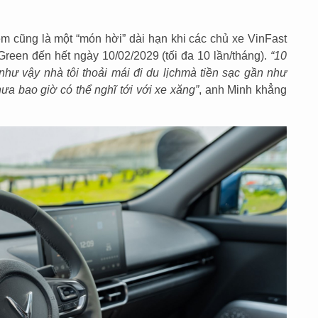
iệm cũng là một “món hời” dài hạn khi các chủ xe VinFast
Green đến hết ngày 10/02/2029 (tối đa 10 lần/tháng).
“10
như vậy nhà tôi thoải mái đi du lịch
mà tiền sạc gần như
hưa bao giờ có thể nghĩ tới với xe xăng”
, anh Minh khẳng