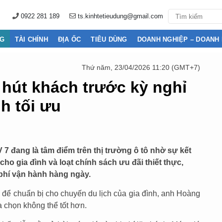
0922 281 189
ts.kinhtetieudung@gmail.com
NG
TÀI CHÍNH
ĐỊA ỐC
TIÊU DÙNG
DOANH NGHIỆP – DOANH
Thứ năm, 23/04/2026 11:20 (GMT+7)
 hút khách trước kỳ nghỉ
nh tối ưu
 7 đang là tâm điểm trên thị trường ô tô nhờ sự kết
ho gia đình và loạt chính sách ưu đãi thiết thực,
 phí vận hành hàng ngày.
 để chuẩn bị cho chuyến du lịch của gia đình, anh Hoàng
 chọn không thể tốt hơn.