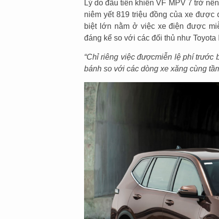
Lý do đầu tiên khiến VF MPV 7 trở nên
niêm yết 819 triệu đồng của xe được 
biệt lớn nằm ở việc xe điện được miễ
đáng kể so với các đối thủ như Toyota
“Chỉ riêng việc được
miễn lệ phí trước 
bánh so với các dòng xe xăng cùng tầ