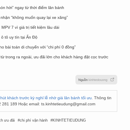
ón hời” ngay từ thời điểm lăn bánh
 nhận “không muốn quay lại xe xăng”
PV 7 vì giá trị tiết kiệm lâu dài
 ô tô uy tín tại Ấn Độ
cho bài toán di chuyển với “chi phí 0 đồng”
p từ trong ra ngoài, ưu đãi lớn cho khách hàng đặt cọc trước
Nguồn
kinhtedouong
út khách trước kỳ nghỉ lễ nhờ giá lăn bánh tối ưu
. Thông tin
2 281 189 Hoặc email:
ts.kinhtetieudung@gmail.com
ch ưu đãi
chi phí vận hành
KINHTETIEUDUNG