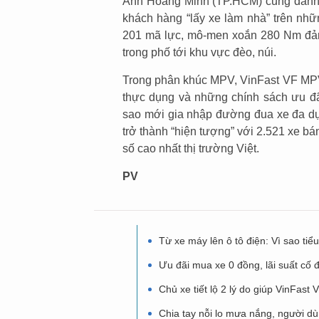
Anh Hoàng Minh (TP.HCM) cũng đánh g
khách hàng “lấy xe làm nhà” trên nhữ
201 mã lực, mô-men xoắn 280 Nm đảm
trong phố tới khu vực đèo, núi.
Trong phân khúc MPV, VinFast VF MPV 
thực dụng và những chính sách ưu đãi 
sao mới gia nhập đường đua xe đa d
trở thành “hiện tượng” với 2.521 xe bá
số cao nhất thị trường Việt.
PV
Từ xe máy lên ô tô điện: Vì sao ti
Ưu đãi mua xe 0 đồng, lãi suất cố đ
Chủ xe tiết lộ 2 lý do giúp VinFast
Chia tay nỗi lo mưa nắng, người d