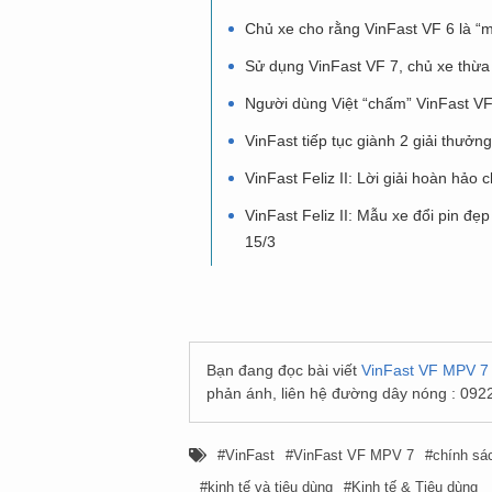
Chủ xe cho rằng VinFast VF 6 là “m
Sử dụng VinFast VF 7, chủ xe thừa
Người dùng Việt “chấm” VinFast VF M
VinFast tiếp tục giành 2 giải thưởng
VinFast Feliz II: Lời giải hoàn hảo 
VinFast Feliz II: Mẫu xe đổi pin đẹ
15/3
Bạn đang đọc bài viết
VinFast VF MPV 7 h
phản ánh, liên hệ đường dây nóng : 092
VinFast
VinFast VF MPV 7
chính sá
kinh tế và tiêu dùng
Kinh tế & Tiêu dùng