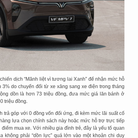
chiến dịch “Mãnh liệt vì tương lai Xanh” để nhận mức hỗ
êm 3% do chuyển đổi từ xe xăng sang xe điện trong tháng
ộng dồn là hơn 73 triệu đồng, đưa mức giá lăn bánh ở
 triệu đồng.
 trả góp với 0 đồng vốn đối ứng, đi kèm mức lãi suất cố
àng lựa chọn chính sách này hoặc mức hỗ trợ trực tiếp
ời điểm mua xe. Với nhiều gia đình trẻ, đây là yếu tố quan
ừa không phải “dồn lực” quá lớn vào một khoản chi duy