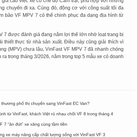
iá cao việc xe có chế độ Cắm trại, phù hợp với những
ng chuyến đi xa. Cùng đó, động cơ với công suất tối đa
 bảo VF MPV 7 có thể chinh phục đa dạng địa hình từ
7 được đánh giá đang nắm lợi thế lớn nhờ loạt trang bị
thiết thực từ nhà sản xuất. Điều này cũng giải thích vì
ụng (MPV) chưa lâu, VinFast VF MPV 7 đã nhanh chóng
n ra trong tháng 3/2026, nằm trong top 5 mẫu xe có doanh
ểu thương phố thị chuyển sang VinFast EC Van?
ịnh từ VinFast, khách Việt rủ nhau chốt VF 8 trong tháng 4
 VF 7 “ăn đứt” xe xăng cùng tầm tiền
ùng xe máy nâng cấp chất lượng sống với VinFast VF 3