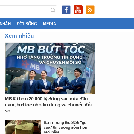
 NHÂN
ĐỜI SỐNG
MEDIA
Xem nhiều
MB lãi hơn 20.000 tỷ đồng sau nửa đầu
năm, bứt tốc nhờ tín dụng và chuyển đổi
số
Bánh Trung thu 2026 "gõ
cửa" thị trường sớm hơn
mọi năm