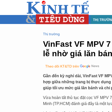
THỊ TRƯỜ
Thị trường
VinFast VF MPV 7
lễ nhờ giá lăn bá
Theo dõi KT&TD trên
Gần đến kỳ nghỉ dài, VinFast VF MPV
hợp giữa những trang bị thực dụng c
giúp tối ưu mức giá lăn bánh và chi
Vừa hoàn tất thủ tục đặt cọc VF MPV 7
Minh (TP.HCM) đánh giá đây là một lựa