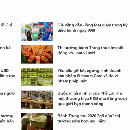
Hồ Chí
Giá xăng dầu đồng loạt giảm trong kỳ
điều hành ngày 06/8
nh bài
Thị trường bánh Trung thu sớm sôi
động với loạt vị mới
u USD
Yêu cầu gỡ bỏ, ngừng kinh doanh
đặt cược
sản phẩm Slimaura Care x3 do vi
phạm pháp luật
ều người
Bước đi tái định vị của Phê La: Khi
một thương hiệu F&B chủ động vượt
qua giới hạn thành công
 thương
Bánh Trung thu 2026 "gõ cửa" thị
mức bán
trường sớm hơn mọi năm