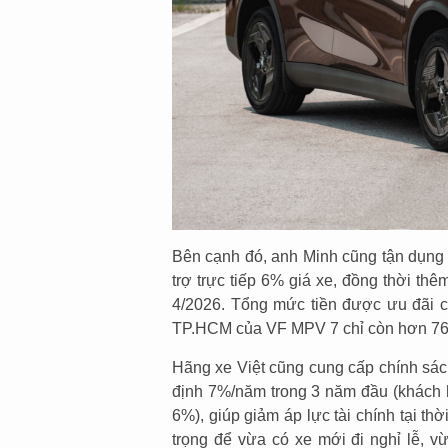
Bên cạnh đó, anh Minh cũng tận dụng 
trợ trực tiếp 6% giá xe, đồng thời th
4/2026. Tổng mức tiền được ưu đãi c
TP.HCM của VF MPV 7 chỉ còn hơn 760
Hãng xe Việt cũng cung cấp chính sách
định 7%/năm trong 3 năm đầu (khách h
6%), giúp giảm áp lực tài chính tại th
trọng để vừa có xe mới đi nghỉ lễ, v