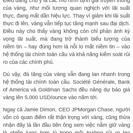
Điều đáng chú ý là các mô hình định giá truyền thống
của vàng, như mối tương quan nghịch với lãi suất
thực, đang mất dần hiệu lực. Thay vì giảm khi lãi suất
thực đi lên, vàng vẫn tiếp tục tăng mạnh sau đại dịch.
Điều này cho thấy vàng không còn chỉ phản ánh kỳ
vọng lãi suất, mà đang trở thành biểu tượng của
niềm tin – hay đúng hơn là nỗi lo mất niềm tin – vào
hệ thống tài chính toàn cầu và khả năng kiểm soát rủi
ro của các chính phủ.
Dù vậy, đà tăng của vàng vẫn đang lan nhanh trong
hệ thống tài chính toàn cầu. Société Générale, Bank
of America và Goldman Sachs đều nâng dự báo giá
vàng lên 5.000 USD/ounce vào năm tới.
Ngay cả Jamie Dimon, CEO JPMorgan Chase, người
vốn có quan điểm rất thận trọng với vàng, cũng thừa
nhận đây là lần đầu tiên ông xem việc nắm giữ vàng
là chiến lược hợp lý trong môi trường rủi ro leo