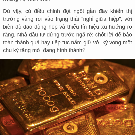
Dù vậy, cú điều chỉnh đột ngột gần đây khiến thị
trường vàng rơi vào trạng thái "nghỉ giữa hiệp", với
biên độ dao động hẹp và thiếu tín hiệu xu hướng rõ
ràng. Nhà đầu tư đứng trước ngã rẽ: chốt lời để bảo
toàn thành quả hay tiếp tục nắm giữ với kỳ vọng một
chu kỳ tăng mới đang hình thành?