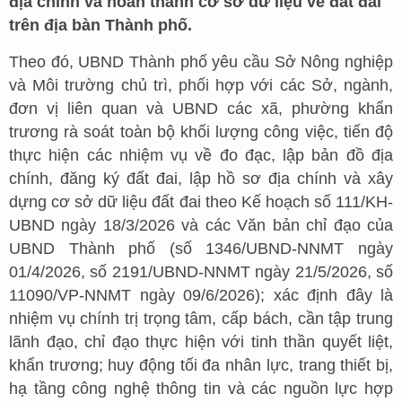
địa chính và hoàn thành cơ sở dữ liệu về đất đai
trên địa bàn Thành phố.
Theo đó, UBND Thành phố yêu cầu Sở Nông nghiệp
và Môi trường chủ trì, phối hợp với các Sở, ngành,
đơn vị liên quan và UBND các xã, phường khẩn
trương rà soát toàn bộ khối lượng công việc, tiến độ
thực hiện các nhiệm vụ về đo đạc, lập bản đồ địa
chính, đăng ký đất đai, lập hồ sơ địa chính và xây
dựng cơ sở dữ liệu đất đai theo Kế hoạch số 111/KH-
UBND ngày 18/3/2026 và các Văn bản chỉ đạo của
UBND Thành phố (số 1346/UBND-NNMT ngày
01/4/2026, số 2191/UBND-NNMT ngày 21/5/2026, số
11090/VP-NNMT ngày 09/6/2026); xác định đây là
nhiệm vụ chính trị trọng tâm, cấp bách, cần tập trung
lãnh đạo, chỉ đạo thực hiện với tinh thần quyết liệt,
khẩn trương; huy động tối đa nhân lực, trang thiết bị,
hạ tầng công nghệ thông tin và các nguồn lực hợp