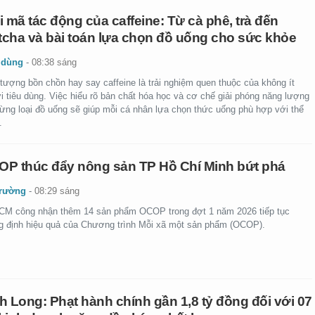
i mã tác động của caffeine: Từ cà phê, trà đến
cha và bài toán lựa chọn đồ uống cho sức khỏe
 dùng
-
08:38 sáng
tượng bồn chồn hay say caffeine là trải nghiệm quen thuộc của không ít
i tiêu dùng. Việc hiểu rõ bản chất hóa học và cơ chế giải phóng năng lượng
từng loại đồ uống sẽ giúp mỗi cá nhân lựa chọn thức uống phù hợp với thể
.
P thúc đẩy nông sản TP Hồ Chí Minh bứt phá
trường
-
08:29 sáng
CM công nhận thêm 14 sản phẩm OCOP trong đợt 1 năm 2026 tiếp tục
g định hiệu quả của Chương trình Mỗi xã một sản phẩm (OCOP).
h Long: Phạt hành chính gần 1,8 tỷ đồng đối với 07