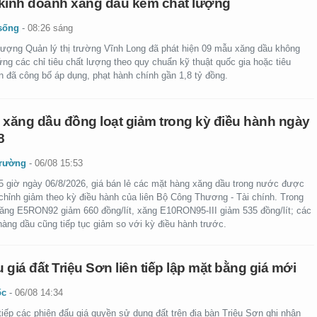
kinh doanh xăng dầu kém chất lượng
sống
-
08:26 sáng
lượng Quản lý thị trường Vĩnh Long đã phát hiện 09 mẫu xăng dầu không
ng các chỉ tiêu chất lượng theo quy chuẩn kỹ thuật quốc gia hoặc tiêu
n đã công bố áp dụng, phạt hành chính gần 1,8 tỷ đồng.
 xăng dầu đồng loạt giảm trong kỳ điều hành ngày
8
trường
-
06/08 15:53
5 giờ ngày 06/8/2026, giá bán lẻ các mặt hàng xăng dầu trong nước được
 chỉnh giảm theo kỳ điều hành của liên Bộ Công Thương - Tài chính. Trong
xăng E5RON92 giảm 660 đồng/lít, xăng E10RON95-III giảm 535 đồng/lít; các
hàng dầu cũng tiếp tục giảm so với kỳ điều hành trước.
 giá đất Triệu Sơn liên tiếp lập mặt bằng giá mới
ốc
-
06/08 14:34
tiếp các phiên đấu giá quyền sử dụng đất trên địa bàn Triệu Sơn ghi nhận