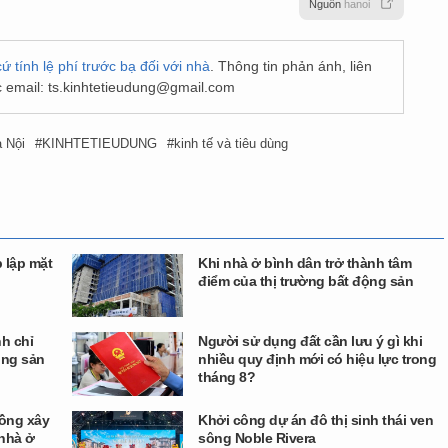
Nguồn
hanoi
ứ tính lệ phí trước bạ đối với nhà
. Thông tin phản ánh, liên
 email:
ts.kinhtetieudung@gmail.com
 Nội
KINHTETIEUDUNG
kinh tế và tiêu dùng
p lập mặt
Khi nhà ở bình dân trở thành tâm
điểm của thị trường bất động sản
h chỉ
Người sử dụng đất cần lưu ý gì khi
ộng sản
nhiều quy định mới có hiệu lực trong
tháng 8?
đồng xây
Khởi công dự án đô thị sinh thái ven
 nhà ở
sông Noble Rivera