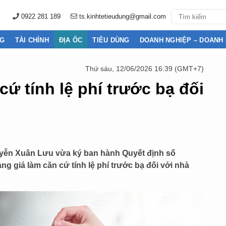
0922 281 189
ts.kinhtetieudung@gmail.com
NG
TÀI CHÍNH
ĐỊA ỐC
TIÊU DÙNG
DOANH NGHIỆP – DOANH
Thứ sáu, 12/06/2026 16:39 (GMT+7)
cứ tính lệ phí trước bạ đối
ễn Xuân Lưu vừa ký ban hành Quyết định số
 giá làm căn cứ tính lệ phí trước bạ đối với nhà