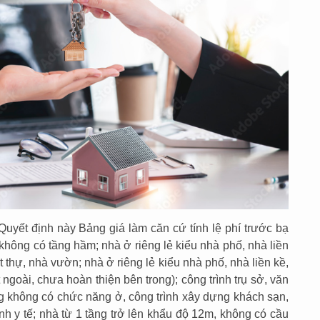
uyết định này Bảng giá làm căn cứ tính lệ phí trước bạ
không có tầng hầm; nhà ở riêng lẻ kiểu nhà phố, nhà liền
ệt thự, nhà vườn; nhà ở riêng lẻ kiểu nhà phố, nhà liền kề,
 ngoài, chưa hoàn thiện bên trong); công trình trụ sở, văn
ng không có chức năng ở, công trình xây dựng khách sạn,
ình y tế; nhà từ 1 tầng trở lên khẩu độ 12m, không có cầu