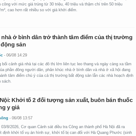
 công với mức giá trúng từ 30 triệu, 40 triệu và thậm chí trên 50 triệu
m², cao hơn rất nhiều so với giá khởi điểm.
 nhà ở bình dân trở thành tâm điểm của thị trường
 động sản
ốc
-
06/08 14:29
 bối cảnh giá nhà tại các đô thị lớn liên tục leo thang và ngày càng xa tầm
của phần đông người dân, phân khúc nhà ở bình dân và nhà ở xã hội đang
thành tâm điểm chú ý của cả thị trường bất động sản lẫn các nhà hoạch định
h sách.
Nội: Khởi tố 2 đối tượng sản xuất, buôn bán thuốc
g y giả
sống
-
06/08 13:57
 03/8/2026, Cơ quan Cảnh sát điều tra Công an thành phố Hà Nội đã ra
t định khởi tố vụ án hình sự, khởi tố bị can đối với Hà Quang Phước (sinh