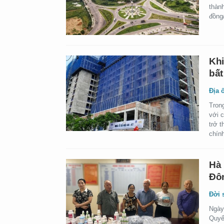
thành
đồng/
Khi
bất
Địa 
Trong
với 
trở 
chín
Hà 
Đôn
Đời 
Ngày
Quyế