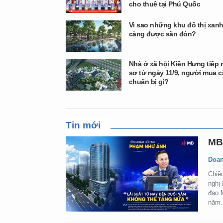
cho thuê tại Phú Quốc
Vì sao những khu đô thị xan
càng được săn đón?
Nhà ở xã hội Kiến Hưng tiếp
sơ từ ngày 11/9, người mua 
chuẩn bị gì?
Tin mới
MB 
Doan
Chiề
nghị
đạo 
năm.