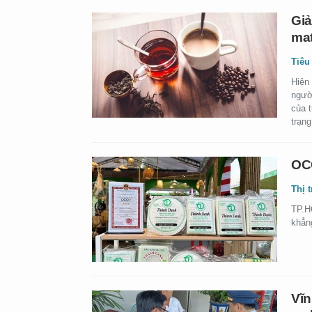
Giả
mat
Tiêu
Hiện 
ngườ
của 
trạng
OCO
Thị 
TP.H
khẳn
Vĩn