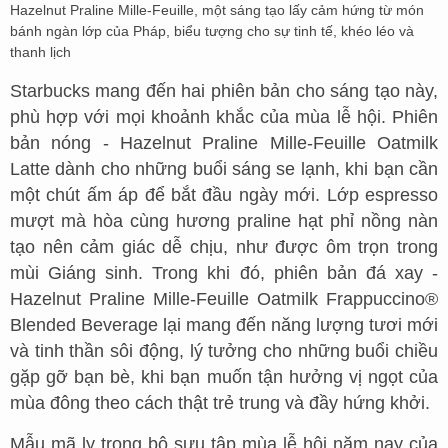
Hazelnut Praline Mille-Feuille, một sáng tạo lấy cảm hứng từ món
bánh ngàn lớp của Pháp, biểu tượng cho sự tinh tế, khéo léo và
thanh lịch
Starbucks mang đến hai phiên bản cho sáng tạo này,
phù hợp với mọi khoảnh khắc của mùa lễ hội. Phiên
bản nóng - Hazelnut Praline Mille-Feuille Oatmilk
Latte dành cho những buổi sáng se lạnh, khi bạn cần
một chút ấm áp để bắt đầu ngày mới. Lớp espresso
mượt mà hòa cùng hương praline hạt phỉ nồng nàn
tạo nên cảm giác dễ chịu, như được ôm trọn trong
mùi Giáng sinh. Trong khi đó, phiên bản đá xay -
Hazelnut Praline Mille-Feuille Oatmilk Frappuccino®
Blended Beverage lại mang đến năng lượng tươi mới
và tinh thần sôi động, lý tưởng cho những buổi chiều
gặp gỡ bạn bè, khi bạn muốn tận hưởng vị ngọt của
mùa đông theo cách thật trẻ trung và đầy hứng khởi.
Mẫu mã ly trong bộ sưu tập mùa lễ hội năm nay của