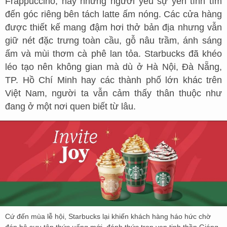
Frappuccino, hay những người yêu sự yên tĩnh tìm
đến góc riêng bên tách latte ấm nóng. Các cửa hàng
được thiết kế mang đậm hơi thở bản địa nhưng vẫn
giữ nét đặc trưng toàn cầu, gỗ nâu trầm, ánh sáng
ấm và mùi thơm cà phê lan tỏa. Starbucks đã khéo
léo tạo nên không gian mà dù ở Hà Nội, Đà Nẵng,
TP. Hồ Chí Minh hay các thành phố lớn khác trên
Việt Nam, người ta vẫn cảm thấy thân thuộc như
đang ở một nơi quen biết từ lâu.
Cứ đến mùa lễ hội, Starbucks lại khiến khách hàng háo hức chờ