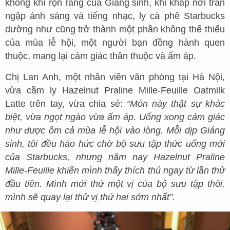
không khí rộn ràng của Giáng sinh, khi khắp nơi tràn
ngập ánh sáng và tiếng nhạc, ly cà phê Starbucks
dường như cũng trở thành một phần không thể thiếu
của mùa lễ hội, một người bạn đồng hành quen
thuộc, mang lại cảm giác thân thuộc và ấm áp.
Chị Lan Anh, một nhân viên văn phòng tại Hà Nội,
vừa cầm ly Hazelnut Praline Mille-Feuille Oatmilk
Latte trên tay, vừa chia sẻ:
“Món này thật sự khác
biệt, vừa ngọt ngào vừa ấm áp. Uống xong cảm giác
như được ôm cả mùa lễ hội vào lòng. Mỗi dịp Giáng
sinh, tôi đều háo hức chờ bộ sưu tập thức uống mới
của Starbucks, nhưng năm nay Hazelnut Praline
Mille-Feuille khiến mình thấy thích thú ngay từ lần thử
đầu tiên. Mình mới thử một vị của bộ sưu tập thôi,
mình sẽ quay lại thử vị thứ hai sớm nhất”.