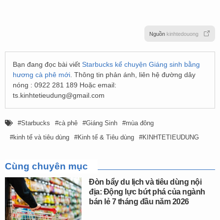
Nguồn
kinhtedouong
Bạn đang đọc bài viết
Starbucks kể chuyện Giáng sinh bằng
hương cà phê mới
. Thông tin phản ánh, liên hệ đường dây
nóng : 0922 281 189 Hoặc email:
ts.kinhtetieudung@gmail.com
Starbucks
cà phê
Giáng Sinh
mùa đông
kinh tế và tiêu dùng
Kinh tế & Tiêu dùng
KINHTETIEUDUNG
Cùng chuyên mục
Đòn bẩy du lịch và tiêu dùng nội
địa: Động lực bứt phá của ngành
bán lẻ 7 tháng đầu năm 2026