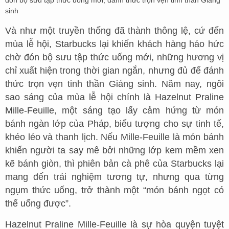
đón bộ sưu tập thức uống mới, đánh thức trọn vẹn tinh thần Giáng
sinh
Và như một truyền thống đã thành thông lệ, cứ đến
mùa lễ hội, Starbucks lại khiến khách hàng háo hức
chờ đón bộ sưu tập thức uống mới, những hương vị
chỉ xuất hiện trong thời gian ngắn, nhưng đủ để đánh
thức trọn vẹn tinh thần Giáng sinh. Năm nay, ngôi
sao sáng của mùa lễ hội chính là Hazelnut Praline
Mille-Feuille, một sáng tạo lấy cảm hứng từ món
bánh ngàn lớp của Pháp, biểu tượng cho sự tinh tế,
khéo léo và thanh lịch. Nếu Mille-Feuille là món bánh
khiến người ta say mê bởi những lớp kem mềm xen
kẽ bánh giòn, thì phiên bản cà phê của Starbucks lại
mang đến trải nghiệm tương tự, nhưng qua từng
ngụm thức uống, trở thành một “món bánh ngọt có
thể uống được”.
Hazelnut Praline Mille-Feuille là sự hòa quyện tuyệt