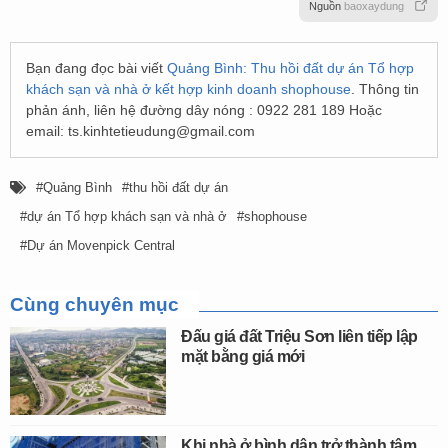
Nguồn
baoxaydung
Bạn đang đọc bài viết
Quảng Bình: Thu hồi đất dự án Tổ hợp
khách sạn và nhà ở kết hợp kinh doanh shophouse
. Thông tin
phản ánh, liên hệ đường dây nóng : 0922 281 189 Hoặc
email:
ts.kinhtetieudung@gmail.com
Quảng Bình
thu hồi đất dự án
dự án Tổ hợp khách sạn và nhà ở
shophouse
Dự án Movenpick Central
Cùng chuyên mục
Đấu giá đất Triệu Sơn liên tiếp lập
mặt bằng giá mới
Khi nhà ở bình dân trở thành tâm