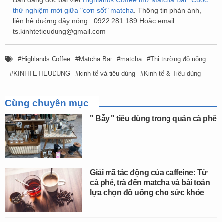
Bạn đang đọc bài viết
Highlands Coffee mở Matcha Bar: Cuộc
thử nghiệm mới giữa "cơn sốt" matcha
. Thông tin phản ánh,
liên hệ đường dây nóng : 0922 281 189 Hoặc email:
ts.kinhtetieudung@gmail.com
Highlands Coffee
Matcha Bar
matcha
Thị trường đồ uống
KINHTETIEUDUNG
kinh tế và tiêu dùng
Kinh tế & Tiêu dùng
Cùng chuyên mục
" Bẫy " tiêu dùng trong quán cà phê
Giải mã tác động của caffeine: Từ
cà phê, trà đến matcha và bài toán
lựa chọn đồ uống cho sức khỏe