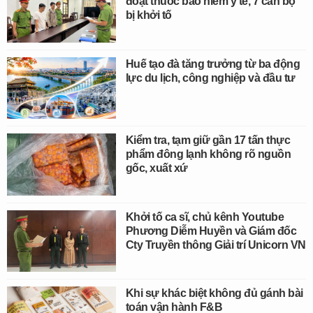
đoạt thuốc bảo hiểm y tế, 7 cán bộ
bị khởi tố
Huế tạo đà tăng trưởng từ ba động
lực du lịch, công nghiệp và đầu tư
Kiểm tra, tạm giữ gần 17 tấn thực
phẩm đông lạnh không rõ nguồn
gốc, xuất xứ
Khởi tố ca sĩ, chủ kênh Youtube
Phương Diễm Huyền và Giám đốc
Cty Truyền thông Giải trí Unicorn VN
Khi sự khác biệt không đủ gánh bài
toán vận hành F&B