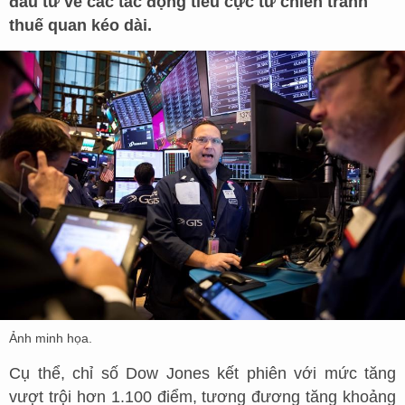
đầu tư về các tác động tiêu cực từ chiến tranh
thuế quan kéo dài.
Ảnh minh họa.
Cụ thể, chỉ số Dow Jones kết phiên với mức tăng
vượt trội hơn 1.100 điểm, tương đương tăng khoảng