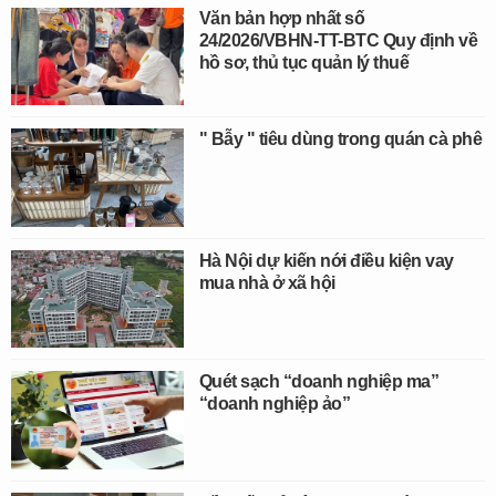
Văn bản hợp nhất số
24/2026/VBHN-TT-BTC Quy định về
hồ sơ, thủ tục quản lý thuế
" Bẫy " tiêu dùng trong quán cà phê
Hà Nội dự kiến nới điều kiện vay
mua nhà ở xã hội
Quét sạch “doanh nghiệp ma”
“doanh nghiệp ảo”