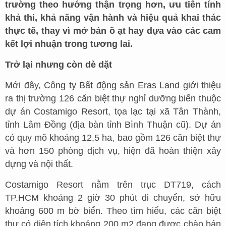
trường theo hướng thận trọng hơn, ưu tiên tính
khả thi, khả năng vận hành và hiệu quả khai thác
thực tế, thay vì mở bán ồ ạt hay dựa vào các cam
kết lợi nhuận trong tương lai.
Trở lại nhưng còn dè dặt
Mới đây, Công ty Bất động sản Eras Land giới thiệu
ra thị trường 126 căn biệt thự nghỉ dưỡng biển thuộc
dự án Costamigo Resort, tọa lạc tại xã Tân Thành,
tỉnh Lâm Đồng (địa bàn tỉnh Bình Thuận cũ). Dự án
có quy mô khoảng 12,5 ha, bao gồm 126 căn biệt thự
và hơn 150 phòng dịch vụ, hiện đã hoàn thiện xây
dựng và nội thất.
Costamigo Resort nằm trên trục DT719, cách
TP.HCM khoảng 2 giờ 30 phút di chuyển, sở hữu
khoảng 600 m bờ biển. Theo tìm hiểu, các căn biệt
thự có diện tích khoảng 200 m2 đang được chào bán