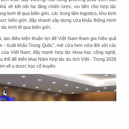
há về kết nối hạ tầng chiến lược, ưu tiên cho hợp tác
g kinh tế qua biên giới, các trung tâm logistics, khu kinh
 vực biên giới; đẩy nhanh xây dựng cửa khẩu thông minh
tác kinh tế qua biên giới.
 tạo điều kiện thuận lợi để Việt Nam tham gia hiệu quả
lớn - Xuất khẩu Trung Quốc", mở cửa hơn nữa đối với các
i của Việt Nam; đẩy mạnh hợp tác khoa học công nghệ,
 thể để triển khai Năm hợp tác du lịch Việt - Trung 2026
ồm về y dược học cổ truyền.