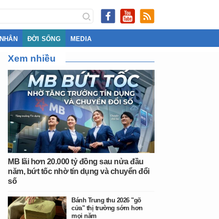
 NHÂN
ĐỜI SỐNG
MEDIA
Xem nhiều
MB lãi hơn 20.000 tỷ đồng sau nửa đầu
năm, bứt tốc nhờ tín dụng và chuyển đổi
số
Bánh Trung thu 2026 "gõ
cửa" thị trường sớm hơn
mọi năm