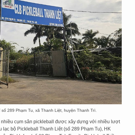
hỉ số 289 Phạm Tu, xã Thanh Liệt, huyện Thanh Trì.
nhiều cụm sân pickleball được xây dựng với nhiều lượt
âu lạc bộ Pickleball Thanh Liệt (số 289 Phạm Tu), HK