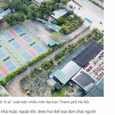
ll “ồ ạt” xuất hiện nhiều trên địa bàn Thành phố Hà Nội.
g nhà hoặc ngoài trời, theo hai thể loại đơn (hai người