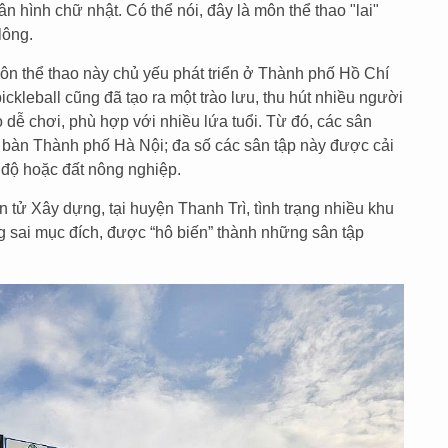
ân hình chữ nhật. Có thể nói, đây là môn thể thao "lai"
lông.
n thể thao này chủ yếu phát triển ở Thành phố Hồ Chí
pickleball cũng đã tạo ra một trào lưu, thu hút nhiều người
o dễ chơi, phù hợp với nhiều lứa tuổi. Từ đó, các sân
ịa bàn Thành phố Hà Nội; đa số các sân tập này được cải
 độ hoặc đất nông nghiệp.
 tử Xây dựng, tại huyện Thanh Trì, tình trạng nhiều khu
g sai mục đích, được “hô biến” thành những sân tập