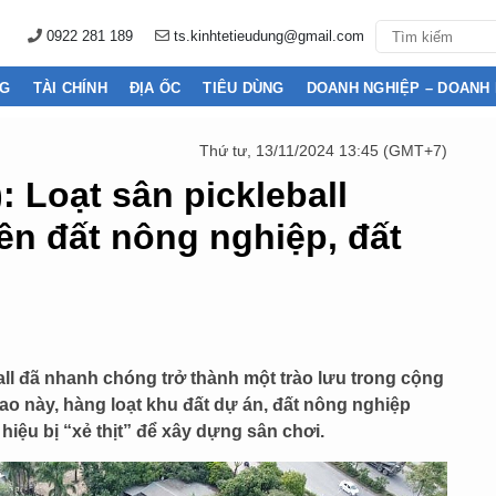
0922 281 189
ts.kinhtetieudung@gmail.com
NG
TÀI CHÍNH
ĐỊA ỐC
TIÊU DÙNG
DOANH NGHIỆP – DOANH
Thứ tư, 13/11/2024 13:45 (GMT+7)
: Loạt sân pickleball
ên đất nông nghiệp, đất
all đã nhanh chóng trở thành một trào lưu trong cộng
ao này, hàng loạt khu đất dự án, đất nông nghiệp
hiệu bị “xẻ thịt” để xây dựng sân chơi.