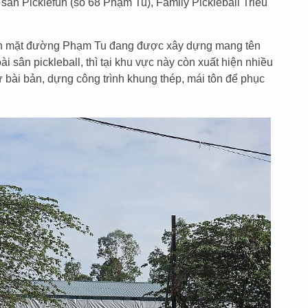
sân Picklefun (số 68 Phạm Tu), Family Pickleball Triều
trên mặt đường Phạm Tu đang được xây dựng mang tên
i sân pickleball, thì tại khu vực này còn xuất hiện nhiều
 bài bản, dựng công trình khung thép, mái tôn để phục