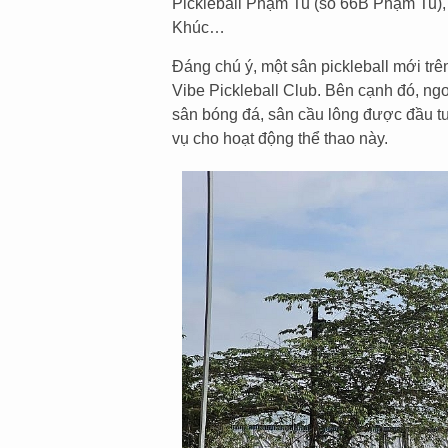
Pickleball Phạm Tu (số 66B Phạm Tu), 
Khúc…
Đáng chú ý, một sân pickleball mới 
Vibe Pickleball Club. Bên cạnh đó, ngoà
sân bóng đá, sân cầu lông được đầu tư
vụ cho hoạt động thể thao này.