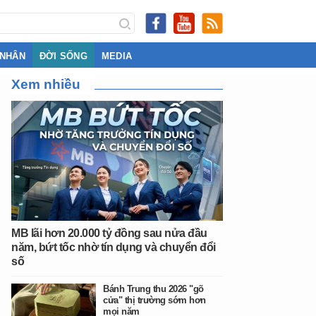
 NHÂN
ĐỜI SỐNG
MEDIA
Xem nhiều
MB lãi hơn 20.000 tỷ đồng sau nửa đầu
năm, bứt tốc nhờ tín dụng và chuyển đổi
số
Bánh Trung thu 2026 "gõ
cửa" thị trường sớm hơn
mọi năm