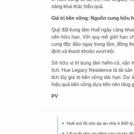
năng khai thác hiệu quả.
Giá trị bền vững: Nguồn cung hữu h
Quỹ đất trung tâm Huế ngày càng khan
nên hữu hạn. Với quy mô giới hạn c
cung độc đáo ngay trung tâm, đồng th
định và thanh khoản vượt trội.
Sở hữu vị trí trung tâm hiếm có, vận 
lịch, Hue Legacy Residence là tài sản 
tích lũy giá trị bền vững dài hạn. Dự
hiệu quả bền vững dựa trên nền tảng gi
PV
Huế mở lối cho dự án nhà ở 600 tỷ,
Lãi suất cho vay tăng cao có tác đ