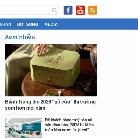
 NHÂN
ĐỜI SỐNG
MEDIA
Xem nhiều
Bánh Trung thu 2026 "gõ cửa" thị trường
sớm hơn mọi năm
Để khách hàng tự ý bán tài
sản đảm bảo, BIDV bị Kiểm
toán Nhà nước "tuýt còi"