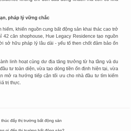
ạn, pháp lý vững chắc
 hiếm, khiến nguồn cung bất động sản khai thác cao trở
hỉ 42 căn shophouse, Hue Legacy Residence tạo nguồn
ời sở hữu pháp lý lâu dài - yếu tố then chốt đảm bảo ổn
hành linh hoạt cùng dư địa tăng trưởng từ hạ tầng và du
đầu tư toàn diện, vừa tạo dòng tiền ổn định hiện tại, vừa
 án mở ra hướng tiếp cận tối ưu cho nhà đầu tư tìm kiếm
á trị thực.
 thúc đẩy thị trường bất động sản
ộng gì đến thị trường bất động sản?