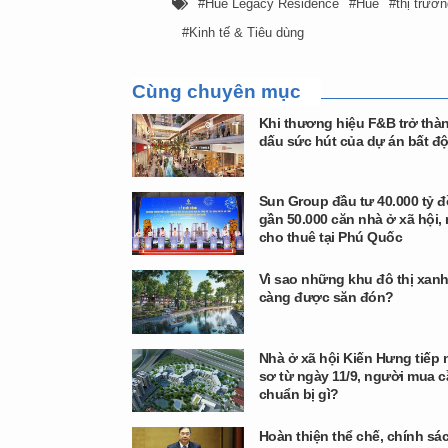
Hue Legacy Residence
Huế
thị trườ
Kinh tế & Tiêu dùng
Cùng chuyên mục
Khi thương hiệu F&B trở thàn
dấu sức hút của dự án bất đ
Sun Group đầu tư 40.000 tỷ 
gần 50.000 căn nhà ở xã hội,
cho thuê tại Phú Quốc
Vì sao những khu đô thị xan
càng được săn đón?
Nhà ở xã hội Kiến Hưng tiếp
sơ từ ngày 11/9, người mua 
chuẩn bị gì?
Hoàn thiện thể chế, chính sá