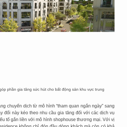
góp phần gia tăng sức hút cho bất động sản khu vực trung
ang chuyển dịch từ mô hình “tham quan ngắn ngày” sang
hay đổi này kéo theo nhu cầu gia tăng đối với các dịch vụ
ếu tố gắn liền với mô hình shophouse thương mại. Với vị
 Residence không chỉ đón đầu dòng khách mà còn có khả