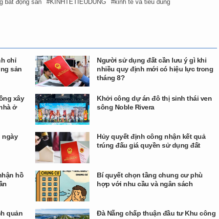
ng bất động sản
KINHTETIEUDUNG
kinh tế và tiêu dùng
h chỉ
Người sử dụng đất cần lưu ý gì khi
ộng sản
nhiều quy định mới có hiệu lực trong
tháng 8?
đồng xây
Khởi công dự án đô thị sinh thái ven
 nhà ở
sông Noble Rivera
h ngày
Hủy quyết định công nhận kết quả
trúng đấu giá quyền sử dụng đất
 nhận hồ
Bí quyết chọn tầng chung cư phù
cần
hợp với nhu cầu và ngân sách
ch quản
Đà Nẵng chấp thuận đầu tư Khu công