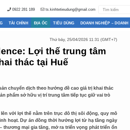
0922 281 189
ts.kinhtetieudung@gmail.com
NG
TÀI CHÍNH
ĐỊA ỐC
TIÊU DÙNG
DOANH NGHIỆP – DOANH
Thứ bảy, 25/04/2026 11:31 (GMT+7)
ence: Lợi thế trung tâm
khai thác tại Huế
sản chuyển dịch theo hướng đề cao giá trị khai thác
 phẩm sở hữu vị trí trung tâm tiếp tục giữ vai trò
ên với lợi thế nằm trên trục đô thị sôi động, quy mô
nh hoạt. Dự án đồng thời hưởng lợi từ hạ tầng ngày
– thương mại gia tăng, mở ra triển vọng phát triển ổn