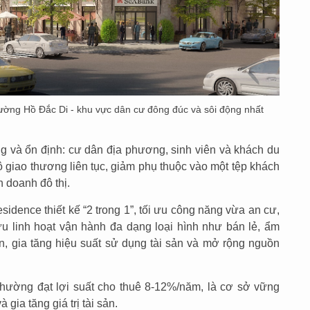
̀ng Hồ Đắc Di - khu vực dân cư đông đúc và sôi động nhất
 và ổn định: cư dân địa phương, sinh viên và khách du
ộ giao thương liên tục, giảm phụ thuộc vào một tệp khách
h doanh đô thị.
dence thiết kế “2 trong 1”, tối ưu công năng vừa an cư,
u linh hoạt vận hành đa dạng loại hình như bán lẻ, ẩm
n, gia tăng hiệu suất sử dụng tài sản và mở rộng nguồn
thường đạt lợi suất cho thuê 8-12%/năm, là cơ sở vững
gia tăng giá trị tài sản.