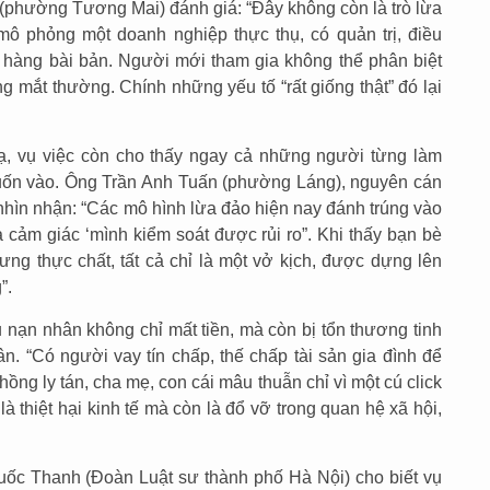
hường Tương Mai) đánh giá: “Đây không còn là trò lừa
mô phỏng một doanh nghiệp thực thụ, có quản trị, điều
 hàng bài bản. Người mới tham gia không thể phân biệt
ằng mắt thường. Chính những yếu tố “rất giống thật” đó lại
, vụ việc còn cho thấy ngay cả những người từng làm
 cuốn vào. Ông Trần Anh Tuấn (phường Láng), nguyên cán
 nhìn nhận: “Các mô hình lừa đảo hiện nay đánh trúng vào
à cảm giác ‘mình kiểm soát được rủi ro”. Khi thấy bạn bè
ưng thực chất, tất cả chỉ là một vở kịch, được dựng lên
”.
 nạn nhân không chỉ mất tiền, mà còn bị tổn thương tinh
ân. “Có người vay tín chấp, thế chấp tài sản gia đình để
chồng ly tán, cha mẹ, con cái mâu thuẫn chỉ vì một cú click
à thiệt hại kinh tế mà còn là đổ vỡ trong quan hệ xã hội,
uốc Thanh (Đoàn Luật sư thành phố Hà Nội) cho biết vụ