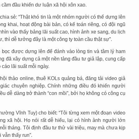
 cầm đầu khiến dư luận xã hội xôn xao.
a sẻ: “Thật khó tin là một nhóm người có thể dựng lên
ng khai, hoạt động bài bản, có kế toán riêng, có đội ngũ
nhìn vào thấy bảng lãi suất cao, hình ảnh xe sang, du lịch
, thì dễ tưởng đây là một công ty toàn cầu thật sự”.
 vỏ bọc được dựng lên để đánh vào lòng tin và tâm lý ham
ng đã xây dựng cả một nền tảng đầu tư giả lập, cung cấp
 cáo lãi suất mỗi ngày.
ội thảo online, thuê KOLs quảng bá, đăng tải video giả
 giác chuyên nghiệp. Chính những điều đó khiến người
đều dễ dàng trở thành “con mồi”, bởi họ không có công cụ
hường Vĩnh Tuy) cho biết: “Tôi từng xem một đoạn video
g xã hội. Họ nói rất dễ hiểu, lại có hình ảnh người lớn
mỗi tháng. Tôi định đầu tư thử vài triệu, may mà chưa kịp
i vẫn thấy run”.