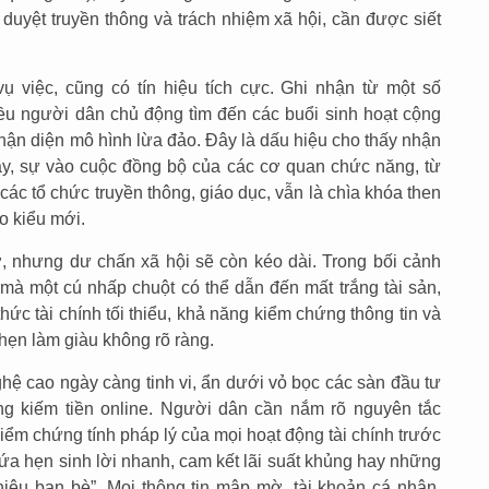
 duyệt truyền thông và trách nhiệm xã hội, cần được siết
 việc, cũng có tín hiệu tích cực. Ghi nhận từ một số
ều người dân chủ động tìm đến các buổi sinh hoạt cộng
nhận diện mô hình lừa đảo. Đây là dấu hiệu cho thấy nhận
ậy, sự vào cuộc đồng bộ của các cơ quan chức năng, từ
ác tổ chức truyền thông, giáo dục, vẫn là chìa khóa then
o kiểu mới.
, nhưng dư chấn xã hội sẽ còn kéo dài. Trong bối cảnh
 mà một cú nhấp chuột có thể dẫn đến mất trắng tài sản,
hức tài chính tối thiểu, khả năng kiểm chứng thông tin và
 hẹn làm giàu không rõ ràng.
ghệ cao ngày càng tinh vi, ẩn dưới vỏ bọc các sàn đầu tư
tảng kiếm tiền online. Người dân cần nắm rõ nguyên tắc
iểm chứng tính pháp lý của mọi hoạt động tài chính trước
hứa hẹn sinh lời nhanh, cam kết lãi suất khủng hay những
thiệu bạn bè”. Mọi thông tin mập mờ, tài khoản cá nhân,