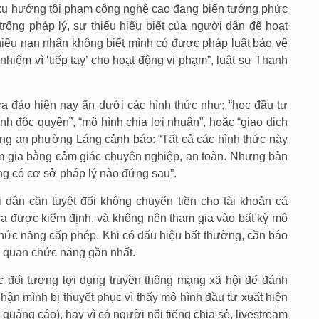
 xu hướng tội phạm công nghệ cao đang biến tướng phức
trống pháp lý, sự thiếu hiểu biết của người dân để hoạt
nhiều nạn nhân không biết mình có được pháp luật bảo vệ
 nhiệm vì ‘tiếp tay’ cho hoạt động vi phạm”, luật sư Thanh
lừa đảo hiện nay ẩn dưới các hình thức như: “học đầu tư
hính độc quyền”, “mô hình chia lợi nhuận”, hoặc “giao dịch
Công an phường Láng cảnh báo: “Tất cả các hình thức này
 gia bằng cảm giác chuyên nghiệp, an toàn. Nhưng bản
hông có cơ sở pháp lý nào đứng sau”.
dân cần tuyệt đối không chuyển tiền cho tài khoản cá
a được kiểm định, và không nên tham gia vào bất kỳ mô
ức năng cấp phép. Khi có dấu hiệu bất thường, cần báo
 quan chức năng gần nhất.
c đối tượng lợi dụng truyền thông mạng xã hội để đánh
ận mình bị thuyết phục vì thấy mô hình đầu tư xuất hiện
g quảng cáo), hay vì có người nổi tiếng chia sẻ, livestream