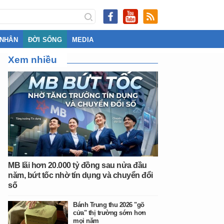
 NHÂN
ĐỜI SỐNG
MEDIA
Xem nhiều
MB lãi hơn 20.000 tỷ đồng sau nửa đầu
năm, bứt tốc nhờ tín dụng và chuyển đổi
số
Bánh Trung thu 2026 "gõ
cửa" thị trường sớm hơn
mọi năm