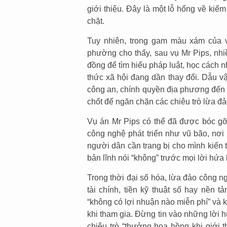
giới thiệu. Đây là một lỗ hổng về kiểm
chặt.
Tuy nhiên, trong gam màu xám của vụ
phường cho thấy, sau vụ Mr Pips, nhi
đồng để tìm hiểu pháp luật, học cách 
thức xã hội đang dần thay đổi. Dẫu v
công an, chính quyền địa phương đến c
chốt để ngăn chặn các chiêu trò lừa đả
Vụ án Mr Pips có thể đã được bóc gỡ
công nghệ phát triển như vũ bão, nơi
người dân cần trang bị cho mình kiến t
bản lĩnh nói “không” trước mọi lời hứa
Trong thời đại số hóa, lừa đảo công n
tài chính, tiền kỹ thuật số hay nền 
“không có lợi nhuận nào miễn phí” và k
khi tham gia. Đừng tin vào những lời 
chiêu trò “thưởng hoa hồng khi giới 