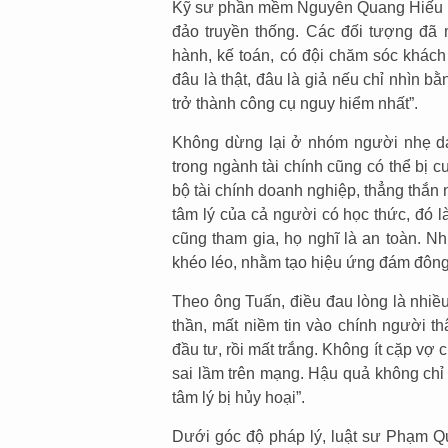
Kỹ sư phần mềm Nguyễn Quang Hiếu (p
đảo truyền thống. Các đối tượng đã 
hành, kế toán, có đội chăm sóc khách
đâu là thật, đâu là giả nếu chỉ nhìn b
trở thành công cụ nguy hiểm nhất”.
Không dừng lại ở nhóm người nhẹ dạ
trong ngành tài chính cũng có thể bị
bộ tài chính doanh nghiệp, thẳng thắn
tâm lý của cả người có học thức, đó l
cũng tham gia, họ nghĩ là an toàn. Nh
khéo léo, nhằm tạo hiệu ứng đám đông
Theo ông Tuấn, điều đau lòng là nhiều
thần, mất niềm tin vào chính người th
đầu tư, rồi mất trắng. Không ít cặp vợ 
sai lầm trên mạng. Hậu quả không chỉ l
tâm lý bị hủy hoại”.
Dưới góc độ pháp lý, luật sư Phạm Q