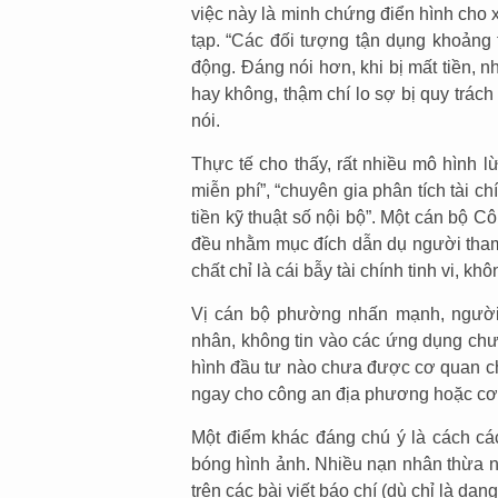
việc này là minh chứng điển hình cho
tạp. “Các đối tượng tận dụng khoảng 
động. Đáng nói hơn, khi bị mất tiền, 
hay không, thậm chí lo sợ bị quy trách
nói.
Thực tế cho thấy, rất nhiều mô hình 
miễn phí”, “chuyên gia phân tích tài c
tiền kỹ thuật số nội bộ”. Một cán bộ 
đều nhằm mục đích dẫn dụ người tham
chất chỉ là cái bẫy tài chính tinh vi, k
Vị cán bộ phường nhấn mạnh, người 
nhân, không tin vào các ứng dụng chư
hình đầu tư nào chưa được cơ quan ch
ngay cho công an địa phương hoặc cơ
Một điểm khác đáng chú ý là cách cá
bóng hình ảnh. Nhiều nạn nhân thừa nh
trên các bài viết báo chí (dù chỉ là dạn