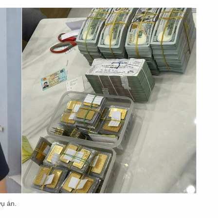
ụ án.