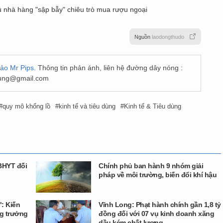
hủ nhà hàng "sập bẫy" chiêu trò mua rượu ngoại
Nguồn
laodongthudo
đảo Mr Pips
. Thông tin phản ánh, liên hệ đường dây nóng :
udung@gmail.com
quy mô khổng lồ
kinh tế và tiêu dùng
Kinh tế & Tiêu dùng
BHYT đối
Chính phủ ban hành 9 nhóm giải
pháp về môi trường, biến đổi khí hậu
: Kiến
Vĩnh Long: Phạt hành chính gần 1,8 tỷ
ng trưởng
đồng đối với 07 vụ kinh doanh xăng
dầu kém chất lượng