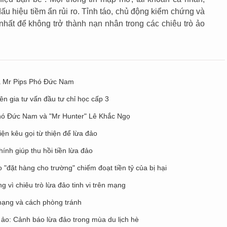
u hiệu tiềm ẩn rủi ro. Tỉnh táo, chủ động kiểm chứng và
nhất để không trở thành nạn nhân trong các chiêu trò ảo
ủa Mr Pips Phó Đức Nam
n gia tư vấn đầu tư chỉ học cấp 3
Phó Đức Nam và "Mr Hunter" Lê Khắc Ngọ
ện kêu gọi từ thiện để lừa đảo
ính giúp thu hồi tiền lừa đảo
 "đặt hàng cho trường" chiếm đoạt tiền tỷ của bị hại
g vì chiêu trò lừa đảo tinh vi trên mạng
mạng và cách phòng tránh
i ảo: Cảnh báo lừa đảo trong mùa du lịch hè