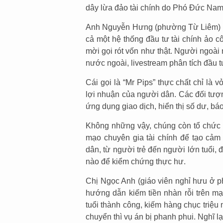
dây lừa đảo tài chính do Phó Đức Nam
Anh Nguyễn Hưng (phường Từ Liêm) chi
cả một hệ thống đầu tư tài chính ảo cô
mời gọi rót vốn như thật. Người ngoài 
nước ngoài, livestream phân tích đầu tư
Cái gọi là “Mr Pips” thực chất chỉ là
lợi nhuận của người dân. Các đối tượ
ứng dụng giao dịch, hiển thị số dư, báo
Không những vậy, chúng còn tổ chức h
mạo chuyên gia tài chính để tạo cảm
dân, từ người trẻ đến người lớn tuổi, 
nào để kiểm chứng thực hư.
Chị Ngọc Anh (giáo viên nghỉ hưu ở p
hướng dẫn kiếm tiền nhàn rỗi trên mạn
tuổi thành công, kiếm hàng chục triệu 
chuyển thì vụ án bị phanh phui. Nghĩ lạ