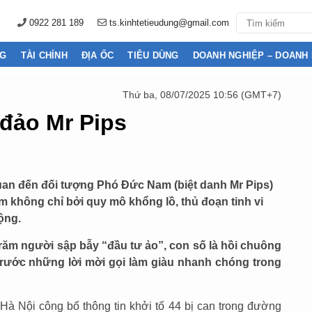
0922 281 189
ts.kinhtetieudung@gmail.com
NG
TÀI CHÍNH
ĐỊA ỐC
TIÊU DÙNG
DOANH NGHIỆP – DOANH
Thứ ba, 08/07/2025 10:56 (GMT+7)
 đảo Mr Pips
uan đến đối tượng Phó Đức Nam (biệt danh Mr Pips)
m không chỉ bởi quy mô khổng lồ, thủ đoạn tinh vi
ộng.
trăm người sập bẫy “đầu tư ảo”, con số là hồi chuông
trước những lời mời gọi làm giàu nhanh chóng trong
à Nội công bố thông tin khởi tố 44 bị can trong đường