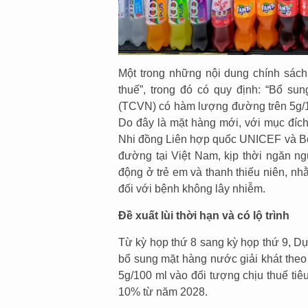
Một trong những nội dung chính sách
thuế”, trong đó có quy định: “Bổ s
(TCVN) có hàm lượng đường trên 5g/1
Do đây là mặt hàng mới, với mục đí
Nhi đồng Liên hợp quốc UNICEF và Bộ Y
đường tại Việt Nam, kịp thời ngăn ng
động ở trẻ em và thanh thiếu niên, nh
đối với bệnh không lây nhiễm.
Đề xuất lùi thời hạn và có lộ trình
Từ kỳ họp thứ 8 sang kỳ họp thứ 9, Dự
bổ sung mặt hàng nước giải khát the
5g/100 ml vào đối tượng chịu thuế ti
10% từ năm 2028.