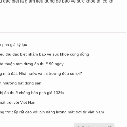
ụ đặc biệt là giảm tiêu dùng để bảo vệ sức khỏe thì có khi
 phá giá kỷ lục
tiêu thụ đặc biệt nhằm bảo vệ sức khỏe cộng đồng
ỏa thuận tạm dừng áp thuế 90 ngày
 nhà đất: Nhà nước và thị trường đều có lợi?
ển nhượng bất động sản
bị áp thuế chống bán phá giá 133%
ặt trời với Việt Nam
g trợ cấp rất cao với pin năng lượng mặt trời từ Việt Nam