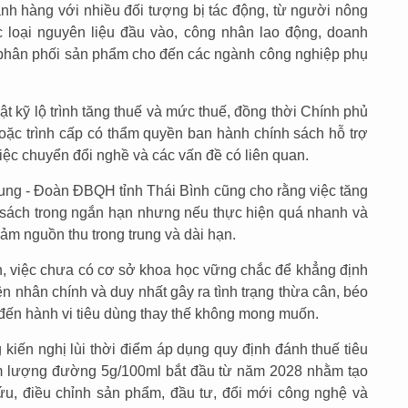
h hàng với nhiều đối tượng bị tác động, từ người nông
c loại nguyên liệu đầu vào, công nhân lao động, doanh
h, phân phối sản phẩm cho đến các ngành công nghiệp phụ
hật kỹ lộ trình tăng thuế và mức thuế, đồng thời Chính phủ
ặc trình cấp có thẩm quyền ban hành chính sách hỗ trợ
iệc chuyển đổi nghề và các vấn đề có liên quan.
ng - Đoàn ĐBQH tỉnh Thái Bình cũng cho rằng việc tăng
n sách trong ngắn hạn nhưng nếu thực hiện quá nhanh và
ảm nguồn thu trong trung và dài hạn.
, việc chưa có cơ sở khoa học vững chắc để khẳng định
n nhân chính và duy nhất gây ra tình trạng thừa cân, béo
đến hành vi tiêu dùng thay thế không mong muốn.
kiến nghị lùi thời điểm áp dụng quy định đánh thuế tiêu
hàm lượng đường 5g/100ml bắt đầu từ năm 2028 nhằm tạo
ứu, điều chỉnh sản phẩm, đầu tư, đổi mới công nghệ và