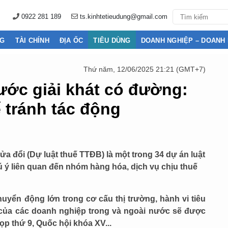
0922 281 189
ts.kinhtetieudung@gmail.com
NG
TÀI CHÍNH
ĐỊA ỐC
TIÊU DÙNG
DOANH NGHIỆP – DOANH
Thứ năm, 12/06/2025 21:21 (GMT+7)
ước giải khát có đường:
 tránh tác động
sửa đổi (Dự luật thuế TTĐB) là một trong 34 dự án luật
ú ý liên quan đến nhóm hàng hóa, dịch vụ chịu thuế
uyển động lớn trong cơ cấu thị trường, hành vi tiêu
 của các doanh nghiệp trong và ngoài nước sẽ được
ọp thứ 9, Quốc hội khóa XV...