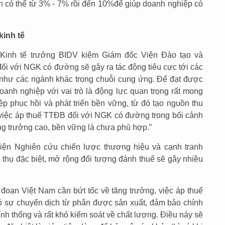
ình có thể từ 3% - 7% rồi đến 10%để giúp doanh nghiệp có
kinh tế
Kinh tế trưởng BIDV kiêm Giám đốc Viện Đào tạo và
ối với NGK có đường sẽ gây ra tác động tiêu cực tới các
như các ngành khác trong chuỗi cung ứng. Để đạt được
doanh nghiệp với vai trò là động lực quan trọng rất mong
ệp phục hồi và phát triển bền vững, từ đó tạo nguồn thu
, việc áp thuế TTĐB đối với NGK có đường trong bối cảnh
ng trưởng cao, bền vững là chưa phù hợp.”
iện Nghiên cứu chiến lược thương hiệu và cạnh tranh
u thụ đặc biệt, mở rộng đối tượng đánh thuế sẽ gây nhiều
 đoạn Việt Nam cần bứt tốc về tăng trưởng, việc áp thuế
có sự chuyển dịch từ phân được sản xuất, đảm bảo chính
h thống và rất khó kiểm soát về chất lượng. Điều này sẽ