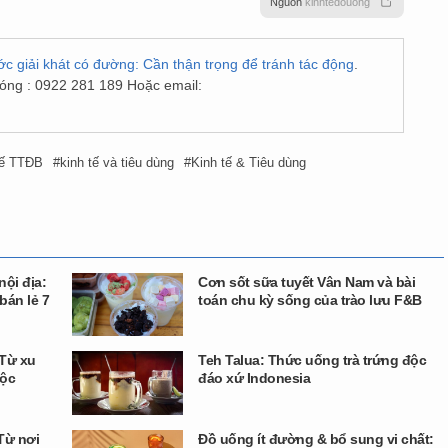
Nguồn
kinhtedouong
ớc giải khát có đường: Cần thận trọng để tránh tác động
.
nóng : 0922 281 189 Hoặc email:
uế TTĐB
kinh tế và tiêu dùng
Kinh tế & Tiêu dùng
nội địa:
Cơn sốt sữa tuyết Vân Nam và bài
bán lẻ 7
toán chu kỳ sống của trào lưu F&B
 Từ xu
Teh Talua: Thức uống trà trứng độc
uộc
đáo xứ Indonesia
 Từ nơi
Đồ uống ít đường & bổ sung vi chất: