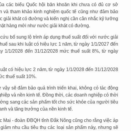
 của các biểu Quốc hội băn khoăn khi chưa có đủ cơ sở
iện và tham khảo kinh nghiệm quốc tế cũng như đảm bảo
ớc giải khát có đường và kiến nghị cần cân nhắc kỹ lưỡng
i mặt hàng mới như nước giải khát có đường.
ứu bổ sung lộ trình áp dụng thuế suất đối với nước giải
 thuế sau khi luật có hiệu lực 1 năm, từ ngày 1/1/2027 đến
ày 1/1/2028 đến 31/12/2028 mức thuế suất 8%, từ ngày
 luật có hiệu lực 2 năm, từ ngày 1/1/2028 đến 31/12/2028
ức thuế suất 10%.
ư vậy sẽ đảm bảo quá trình triển khai, không có tác động
hiệp và nền kinh tế. Đồng thời, các doanh nghiệp có thời
ướng sang các sản phẩm tốt cho sức khỏe của người tiêu
nh và tăng trưởng của nền kinh tế.
 Mai - đoàn ĐBQH tỉnh Đắk Nông cũng cho rằng việc áp
 giảm nhu cầu tiêu thụ các loại sản phẩm này, nhưng sẽ