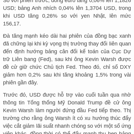
So với phiên trước, đồng euro tăng 0,06% lên 1,1826
USD; bảng Anh nhích 0,04% lên 1,3704 USD, trong
khi USD tăng 0,26% so với yen Nhật, lên mức
156,17.
Đà tăng mạnh kéo dài hai phiên của đồng bạc xanh
đã chững lại khi kỳ vọng thị trường thay đổi liên quan
đến định hướng bảng cân đối kế toán của Cục Dự
trữ Liên bang (Fed), sau khi ông Kevin Warsh được
đề cử giữ chức Chủ tịch Fed. Theo đó, chỉ số DXY
giảm hơn 0,2% sau khi tăng khoảng 1,5% trong vài
phiên gần đây.
Trước đó, USD được hỗ trợ vào cuối tuần qua nhờ
thông tin Tổng thống Mỹ Donald Trump đề cử ông
Kevin Warsh làm người đứng đầu Fed tiếp theo. Thị
trường cho rằng ông Warsh ít có xu hướng thúc đẩy
việc cắt giảm lãi suất nhanh chóng so với một số ứng
viên khác, đồng thời có thể đẩy mạnh thu hẹp bảng