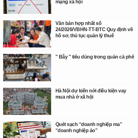
mạng xã hội
Văn bản hợp nhất số
24/2026/VBHN-TT-BTC Quy định về
hồ sơ, thủ tục quản lý thuế
" Bẫy " tiêu dùng trong quán cà phê
Hà Nội dự kiến nới điều kiện vay
mua nhà ở xã hội
Quét sạch “doanh nghiệp ma”
“doanh nghiệp ảo”