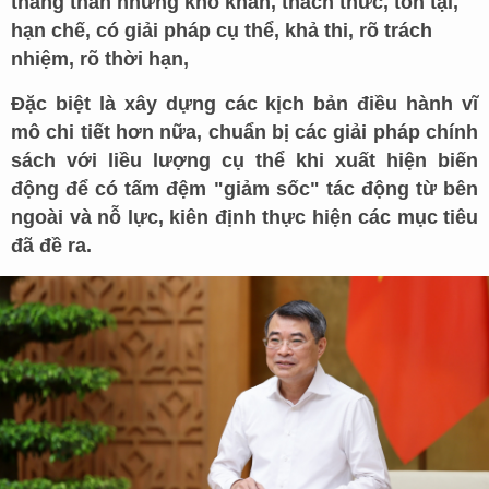
thẳng thắn những khó khăn, thách thức, tồn tại,
hạn chế, có giải pháp cụ thể, khả thi, rõ trách
nhiệm, rõ thời hạn,
Đặc biệt là xây dựng các kịch bản điều hành vĩ
mô chi tiết hơn nữa, chuẩn bị các giải pháp chính
sách với liều lượng cụ thể khi xuất hiện biến
động để có tấm đệm "giảm sốc" tác động từ bên
ngoài và nỗ lực, kiên định thực hiện các mục tiêu
đã đề ra.