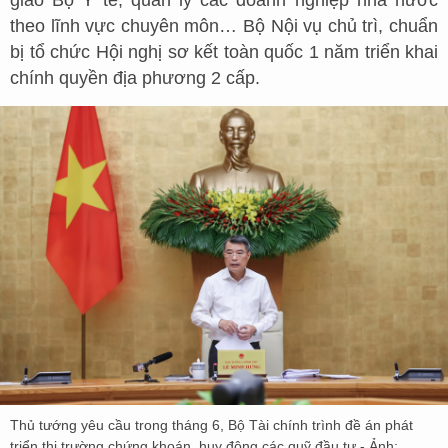
giao Bộ Y tế, quản lý các doanh nghiệp nhà nước
theo lĩnh vực chuyên môn… Bộ Nội vụ chủ trì, chuẩn
bị tổ chức Hội nghị sơ kết toàn quốc 1 năm triển khai
chính quyền địa phương 2 cấp.
Thủ tướng yêu cầu trong tháng 6, Bộ Tài chính trình đề án phát
triển thị trường chứng khoán, huy động các quỹ đầu tư - Ảnh: