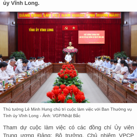
ủy Vĩnh Long.
Thủ tướng Lê Minh Hưng chủ trì cuộc làm việc với Ban Thường vụ
Tỉnh ủy Vĩnh Long - Ảnh: VGP/Nhật Bắc
Tham dự cuộc làm việc có các đồng chí Ủy viên
Trung ương Đảng: Bộ trưởng, Chủ nhiệm VPCP