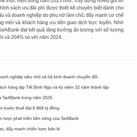
nk thực hiện trong năm 2025 như: Xây dựng nhiều gói tín
chính sách ưu đãi phí được thiết kế chuyên biệt dành cho
ẩu và doanh nghiệp do phụ nữ làm chủ; đẩy mạnh cơ chế
g mới và khách hàng ưu tiên giao dịch trực tuyến. Nhờ
 SeABank đạt kết quả tăng trưởng ấn tượng với số lượng
31% và 204% so với năm 2024.
nh nghiệp siêu nhỏ và hộ kinh doanh chuyển đổi
hách hàng dịp Tết Bính Ngọ và kỷ niệm 32 năm thành lập
của SeABank trong năm 2025
 trước thuế đạt 6.868 tỷ đồng
iến lược phát triển bền vững của SeABank
o, đẩy mạnh chiến lược bán lẻ