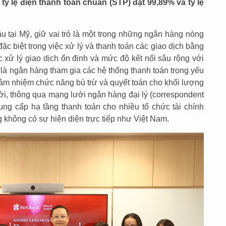
tỷ lệ điện thanh toán chuẩn (STP) đạt 99,89% và tỷ lệ
u tại Mỹ, giữ vai trò là một trong những ngân hàng nòng
đặc biệt trong việc xử lý và thanh toán các giao dịch bằng
 xử lý giao dịch ổn định và mức độ kết nối sâu rộng với
h là ngân hàng tham gia các hệ thống thanh toán trọng yếu
m nhiệm chức năng bù trừ và quyết toán cho khối lượng
hời, thông qua mạng lưới ngân hàng đại lý (correspondent
ng cấp hạ tầng thanh toán cho nhiều tổ chức tài chính
ờng không có sự hiện diện trực tiếp như Việt Nam.