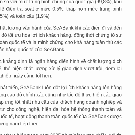
so với mức trung bình chung của quốc gia (99,8%), khu
 lệ điện tra soát ở mức 0,5%, thấp hơn mức trung bình
,5%) và toàn cầu (1,9%).
hất lượng vận hành của SeABank khi các điện đi và đến
 đó tối ưu hóa lợi ích khách hàng, đồng thời chứng tỏ sự
toán quốc tế và là minh chứng cho khả năng tuân thủ các
ngân hàng quốc tế của SeABank.
ục khẳng định là ngân hàng điển hình về chất lượng dịch
, thể hiện chất lượng xử lý giao dịch vượt trội, đem lại
nghiệp ngày càng tốt hơn.
t triển, SeABank luôn đặt lợi ích khách hàng lên hàng
âng cao độ chính xác cũng như tốc độ thực hiện các giao
đáp ưng tốt nhất nhu cầu của khách hàng doanh nghiệp và
u tư cho công nghệ, hiện đại hóa hệ thống thanh toán và
uốc tế, hoạt động thanh toán quốc tế của SeABank được
ững năm tiếp theo.