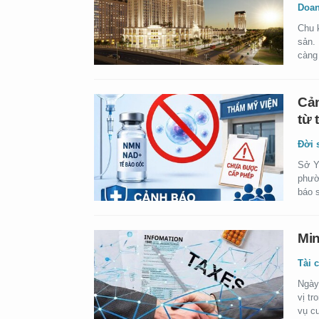
Doan
Chu 
sản.
càng 
Cản
từ 
Đời 
Sở Y
phườ
báo 
Min
Tài 
Ngày
vị tr
vụ cu