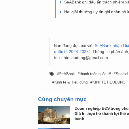
SeABank ghi dấu ấn trách nhiệm xã
Hai giải thưởng uy tín ghi nhận nỗ
Bạn đang đọc bài viết
SeABank nhận Giải
quốc tế 2024-2025”
. Thông tin phản ánh
ts.kinhtetieudung@gmail.com
SeABank
thanh toán quốc tế
Special
Kinh tế & Tiêu dùng
KINHTETIEUDUNG
Cùng chuyên mục
Doanh nghiệp BĐS trong chu
Giá trị thực trở thành lợi thế 
tranh