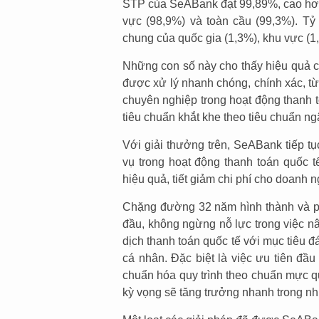
STP của SeABank đạt 99,89%, cao hơn 
vực (98,9%) và toàn cầu (99,3%). Tỷ
chung của quốc gia (1,3%), khu vực (1
Những con số này cho thấy hiệu quả c
được xử lý nhanh chóng, chính xác, từ
chuyên nghiệp trong hoạt động thanh 
tiêu chuẩn khắt khe theo tiêu chuẩn 
Với giải thưởng trên, SeABank tiếp t
vụ trong hoạt động thanh toán quốc tế
hiệu quả, tiết giảm chi phí cho doanh 
Chặng đường 32 năm hình thành và phá
đầu, không ngừng nỗ lực trong việc n
dịch thanh toán quốc tế với mục tiêu 
cá nhân. Đặc biệt là việc ưu tiên đầ
chuẩn hóa quy trình theo chuẩn mực q
kỳ vọng sẽ tăng trưởng nhanh trong nh