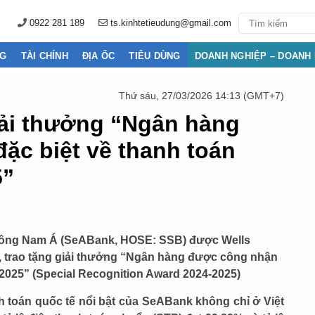
0922 281 189
ts.kinhtetieudung@gmail.com
NG
TÀI CHÍNH
ĐỊA ỐC
TIÊU DÙNG
DOANH NGHIỆP – DOANH
Thứ sáu, 27/03/2026 14:13 (GMT+7)
ải thưởng “Ngân hàng
ặc biệt về thanh toán
5”
Đông Nam Á (SeABank, HOSE: SSB) được Wells
, trao tặng giải thưởng “Ngân hàng được công nhận
-2025” (Special Recognition Award 2024-2025)
h toán quốc tế nổi bật của SeABank không chỉ ở Việt