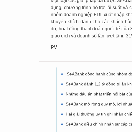
Một loạt các giải pháp đã được SeABa
dụng, chương trình hỗ trợ lãi suất và 
nhóm doanh nghiệp FDI, xuất nhập kh
khuyến khích dành cho các khách hàn
đó, hoạt động thanh toán quốc tế của
giao dịch và doanh số lần lượt tăng 
PV
SeABank đồng hành cùng nhóm doa
SeABank dành 1,2 tỷ đồng tri ân k
Những dấu ấn phát triển nổi bật 
SeABank mở rộng quy mô, lợi nhuận
Hai giải thưởng uy tín ghi nhận ch
SeABank điều chỉnh nhân sự cấp ca