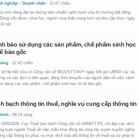
h nghiệp – Doanh nhân
-
12:47 chiều
kỳ mới đang đặt lại những tiêu chuẩn cạnh tranh của thị trường bất động
 Dòng vốn được chọn lọc, người mua thận trọng hơn và nhu cầu thực ngày
rõ nét.
h báo sử dụng các sản phẩm, chế phẩm sinh học
tế bào gốc
sống
-
12:42 chiều
 tế Hà Nội vừa có Công văn số 8015/SYT-NVY ngày 6/8 gửi UBND các xã,
ng và các đơn vị liên quan, đồng thời khuyến cáo người dân về việc cảnh
sử dụng các sản phẩm, chế phẩm sinh học từ tế bào gốc.
h bạch thông tin thuế, nghĩa vụ cung cấp thông tin
chính
-
08:24 sáng
 03/8/2026, Cục Thuế ban hành Công văn số 5499/CT-PC chỉ đạo các đơn
ong toàn ngành Thuế về việc triển khai đồng bộ công tác tuyên truyền nghĩa
ng cấp thông tin phục vụ mục đích trao đổi thông tin về thuế và xử phạt vi