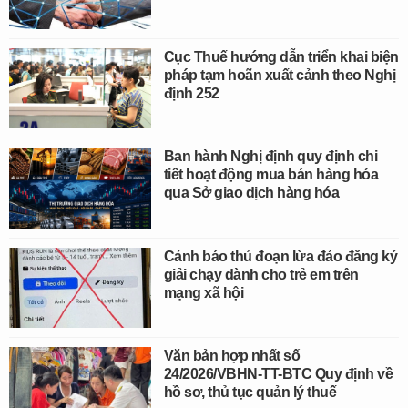
Cục Thuế hướng dẫn triển khai biện
pháp tạm hoãn xuất cảnh theo Nghị
định 252
Ban hành Nghị định quy định chi
tiết hoạt động mua bán hàng hóa
qua Sở giao dịch hàng hóa
Cảnh báo thủ đoạn lừa đảo đăng ký
giải chạy dành cho trẻ em trên
mạng xã hội
Văn bản hợp nhất số
24/2026/VBHN-TT-BTC Quy định về
hồ sơ, thủ tục quản lý thuế