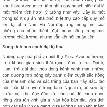
khu Flora Avenue với tầm nhìn quy hoạch hiện đại là
một “điểm tích hợp” lý tưởng như vậy. Đây là một
trong số ít dự án nhà phố, biệt thự cao cấp quy mô
lớn tại phía Nam Hà Nội đáp ứng mong mỏi của
những chủ nhân thành đạt muốn sống trong môi
trường chất lượng, nhưng vẫn kết nối thuận tiện.
Sống tinh hoa cạnh đại lộ hoa
Những dãy nhà phố và biệt thự Flora Avenue hưởng
trọn không gian sinh thái rộng 10ha từ trục Đại lộ
Hoa. Trải dài dọc theo dòng kênh xanh mát, những
con đường rợp bóng cây xanh điểm xuyết sắc hồng
của mai anh đào và sắc trắng của ban Tây Bắc, tạo
nên “bầu khí quyển” trong lành. Ngoài ra, bộ sưu tập
vườn nội khu độc đáo với các chủ đề cảnh quan
riêng vừa tôn vinh giá trị văn hóa bản địa, vừa tích
hợp các tiện ích đa dạng, đưa không gian xanh thành