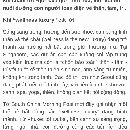
khi chạm tới “gu” của giới tinh hoa, một tọa độ
nuôi dưỡng con người toàn diện về thân, tâm, trí.
Khi “wellness luxury” cất lời
Sống sang trọng, hướng đến sức khỏe, cân bằng tinh
thần và thể chất (wellness is the new luxury) đang trở
thành xu hướng nổi bật trong giới thượng lưu. Tại
Singapore, các dự án cao cấp không chỉ tập trung
vào kiến trúc mà còn là “chốn bảo toàn” thân - tâm -
trí với thiết kế thân thiện sinh học, ánh sáng tự nhiên,
không khí trong lành. Các đô thị lớn như Seoul cũng
đang phát triển mô hình này, với tiện ích như khu vực
xanh, spa, yoga, thiền, không gian kết nối cộng đồng.
Tờ South China Morning Post mới đây ghi nhận một
thế hệ bất động sản “wellness luxury” đang hình
thành. Từ Phuket tới Dubai, bên cạnh sự sang trọng,
từng ngôi nhà, con đường cùng các tiện ích đều