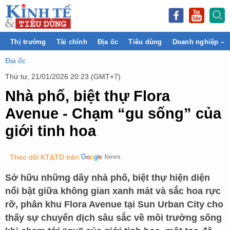
Thị trường
Tài chính
Địa ốc
Tiêu dùng
Doanh nghiệp – 
Địa ốc
Thứ tư, 21/01/2026 20:23 (GMT+7)
Nhà phố, biệt thự Flora
Avenue - Chạm “gu sống” của
giới tinh hoa
Theo dõi KT&TD trên
Sở hữu những dãy nhà phố, biệt thự hiện diện
nổi bật giữa không gian xanh mát và sắc hoa rực
rỡ, phân khu Flora Avenue tại Sun Urban City cho
thấy sự chuyển dịch sâu sắc về môi trường sống