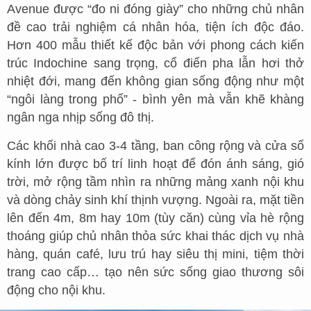
Avenue được “đo ni đóng giày” cho những chủ nhân
đề cao trải nghiệm cá nhân hóa, tiện ích độc đáo.
Hơn 400 mẫu thiết kế độc bản với phong cách kiến
trúc Indochine sang trọng, cổ điển pha lẫn hơi thở
nhiệt đới, mang đến không gian sống động như một
“ngôi làng trong phố” - bình yên mà vẫn khẽ khàng
ngân nga nhịp sống đô thị.
Các khối nhà cao 3-4 tầng, ban công rộng và cửa sổ
kính lớn được bố trí linh hoạt để đón ánh sáng, gió
trời, mở rộng tầm nhìn ra những mảng xanh nội khu
và dòng chảy sinh khí thịnh vượng. Ngoài ra, mặt tiền
lên đến 4m, 8m hay 10m (tùy căn) cùng vỉa hè rộng
thoáng giúp chủ nhân thỏa sức khai thác dịch vụ nhà
hàng, quán café, lưu trú hay siêu thị mini, tiệm thời
trang cao cấp… tạo nên sức sống giao thương sôi
động cho nội khu.