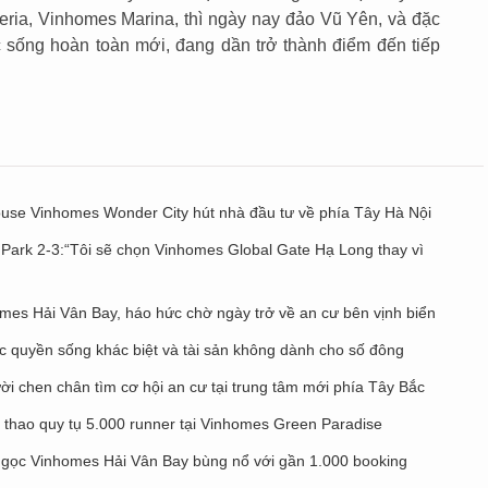
eria, Vinhomes Marina, thì ngày nay đảo Vũ Yên, và đặc
c sống hoàn toàn mới, đang dần trở thành điểm đến tiếp
ouse Vinhomes Wonder City hút nhà đầu tư về phía Tây Hà Nội
Park 2-3:“Tôi sẽ chọn Vinhomes Global Gate Hạ Long thay vì
homes Hải Vân Bay, háo hức chờ ngày trở về an cư bên vịnh biển
 quyền sống khác biệt và tài sản không dành cho số đông
i chen chân tìm cơ hội an cư tại trung tâm mới phía Tây Bắc
ể thao quy tụ 5.000 runner tại Vinhomes Green Paradise
gọc Vinhomes Hải Vân Bay bùng nổ với gần 1.000 booking