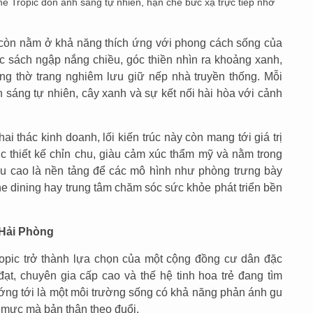
The Tropic đón ánh sáng tự nhiên, hạn chế bức xạ trực tiếp nhờ
đại còn nằm ở khả năng thích ứng với phong cách sống của
c sách ngập nắng chiều, góc thiền nhìn ra khoảng xanh,
ng thờ trang nghiêm lưu giữ nếp nhà truyền thống. Mỗi
sáng tự nhiên, cây xanh và sự kết nối hài hòa với cảnh
 thác kinh doanh, lối kiến trúc này còn mang tới giá trị
c thiết kế chỉn chu, giàu cảm xúc thẩm mỹ và nằm trong
êu cao là nền tảng để các mô hình như phòng trưng bày
fine dining hay trung tâm chăm sóc sức khỏe phát triển bền
 Hải Phòng
ropic trở thành lựa chọn của một cộng đồng cư dân đặc
ạt, chuyên gia cấp cao và thế hệ tinh hoa trẻ đang tìm
ớng tới là một môi trường sống có khả năng phản ánh gu
 mực mà bản thân theo đuổi.