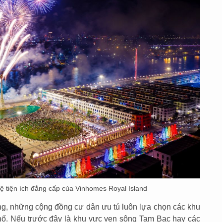
ệ tiện ích đẳng cấp của Vinhomes Royal Island
hòng, những cộng đồng cư dân ưu tú luôn lựa chọn các khu
phố. Nếu trước đây là khu vực ven sông Tam Bạc hay các