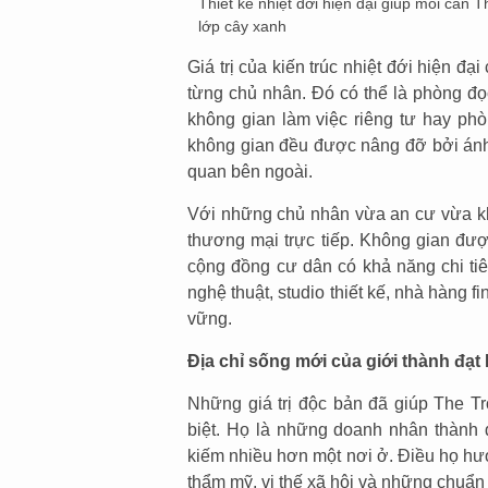
Thiết kế nhiệt đới hiện đại giúp mỗi căn 
lớp cây xanh
Giá trị của kiến trúc nhiệt đới hiện 
từng chủ nhân. Đó có thể là phòng đọ
không gian làm việc riêng tư hay phò
không gian đều được nâng đỡ bởi ánh 
quan bên ngoài.
Với những chủ nhân vừa an cư vừa khai
thương mại trực tiếp. Không gian đượ
cộng đồng cư dân có khả năng chi ti
nghệ thuật, studio thiết kế, nhà hàng 
vững.
Địa chỉ sống mới của giới thành đạt
Những giá trị độc bản đã giúp The T
biệt. Họ là những doanh nhân thành đ
kiếm nhiều hơn một nơi ở. Điều họ hư
thẩm mỹ, vị thế xã hội và những chuẩn