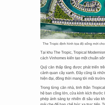
The Tropic định hình tọa độ sống mới cho
Tại khu The Tropic, Tropical Modernism
cách Vinhomes kiến tạo một chuẩn sốn
Quỹ căn thấp tầng được phát triển tr
cảnh quan cây xanh. Đây cũng là những 
hiện đại, đồng thời mang tới môi trườn
Trong từng căn nhà, tinh thần Tropic
hệ ban công lớn, cửa kính kích thước l
phép ánh sáng tự nhiên đi sâu vào kh
mái che để hạn chế bức xạ trực tiếp. T