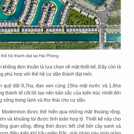
 thế hệ thành đạt tại Hải Phòng
 không đơn thuần là lựa chọn về mặt thiết kế. Đây còn là
g phù hợp với thế hệ cư dân thành đạt mới.
ên quỹ đất 8,7ha, đan xen cùng 15ha mặt nước và 1,8ha
thành tố cốt lõi tạo nên bản sắc của kiến trúc nhiệt đới
g sống trong lành và thư thái cho cư dân.
al Modernism được thể hiện qua những mặt thoáng rộng,
ớn và khoảng lùi được tính toán hợp lý. Thiết kế này cho
ông gian sống, đồng thời được tiết chế bởi cây xanh và
rong điều kiện khí hậu miền Bắc, giải pháp này giúp giảm