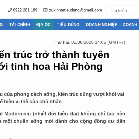
0922 281 189
ts.kinhtetieudung@gmail.com
NG
TÀI CHÍNH
ĐỊA ỐC
TIÊU DÙNG
DOANH NGHIỆP – DOANH
Thứ hai, 01/06/2026 14:05 (GMT+7)
iến trúc trở thành tuyên
ới tinh hoa Hải Phòng
u của phong cách sống, kiến trúc cũng vượt khỏi vai
hể hiện vị thế của chủ nhân.
l Modernism (nhiệt đới hiện đại) không chỉ tạo nên
ạo một chuẩn sống mới dành cho cộng đồng cư dân