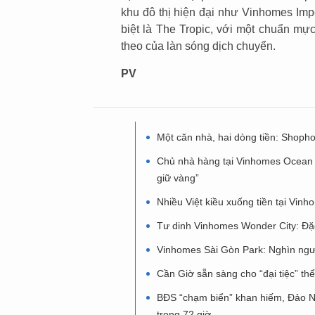
khu đô thị hiện đại như Vinhomes Imp
biệt là The Tropic, với một chuẩn mự
theo của làn sóng dịch chuyển.
PV
Một căn nhà, hai dòng tiền: Shoph
Chủ nhà hàng tại Vinhomes Ocean 
giữ vàng”
Nhiều Việt kiều xuống tiền tại Vin
Tư dinh Vinhomes Wonder City: Đặc
Vinhomes Sài Gòn Park: Nghìn ngườ
Cần Giờ sẵn sàng cho “đại tiệc” th
BĐS “chạm biển” khan hiếm, Đảo N
trong 72 giờ