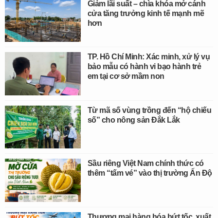
Giảm lãi suất – chìa khóa mở cánh
cửa tăng trưởng kinh tế mạnh mẽ
hơn
TP. Hồ Chí Minh: Xác minh, xử lý vụ
bảo mẫu có hành vi bạo hành trẻ
em tại cơ sở mầm non
Từ mã số vùng trồng đến “hộ chiếu
số” cho nông sản Đắk Lắk
Sầu riêng Việt Nam chính thức có
thêm “tấm vé” vào thị trường Ấn Độ
Thương mại hàng hóa bứt tốc, xuất