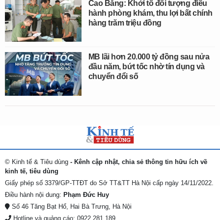
Cao Bằng: Khởi tố đối tượng điều
hành phòng khám, thu lợi bất chính
hàng trăm triệu đồng
MB lãi hơn 20.000 tỷ đồng sau nửa
đầu năm, bứt tốc nhờ tín dụng và
chuyển đổi số
© Kinh tế & Tiêu dùng
- Kênh cập nhật, chia sẻ thông tin hữu ích về
kinh tế, tiêu dùng
Giấy phép số 3379/GP-TTĐT do Sở TT&TT Hà Nội cấp ngày 14/11/2022.
Điều hành nội dung:
Phạm Đức Huy
Số 46 Tăng Bạt Hổ, Hai Bà Trưng, Hà Nội
Hotline và quảng cáo: 0922 281 189