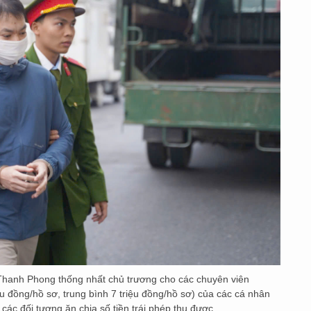
hanh Phong thống nhất chủ trương cho các chuyên viên
iệu đồng/hồ sơ, trung bình 7 triệu đồng/hồ sơ) của các cá nhân
ác đối tượng ăn chia số tiền trái phép thu được.