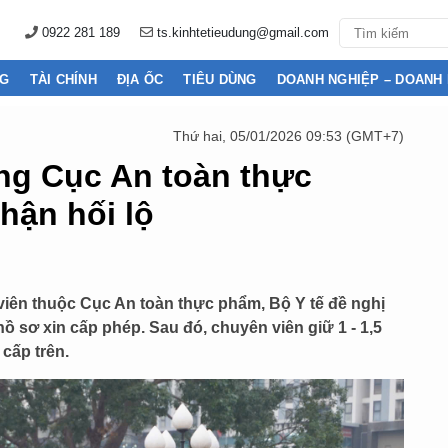
0922 281 189
ts.kinhtetieudung@gmail.com
NG
TÀI CHÍNH
ĐỊA ỐC
TIÊU DÙNG
DOANH NGHIỆP – DOANH
Thứ hai, 05/01/2026 09:53 (GMT+7)
ng Cục An toàn thực
hận hối lộ
viên thuộc Cục An toàn thực phẩm, Bộ Y tế đề nghị
ồ sơ xin cấp phép. Sau đó, chuyên viên giữ 1 - 1,5
 cấp trên.