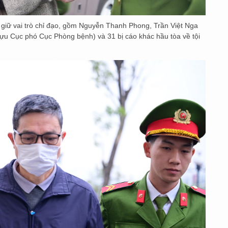
 giữ vai trò chỉ đạo, gồm Nguyễn Thanh Phong, Trần Việt Nga
cựu Cục phó Cục Phòng bệnh) và 31 bị cáo khác hầu tòa về tội