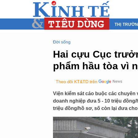
THỊ TRƯỜ
Đời sống
Hai cựu Cục trưở
phẩm hầu tòa vì n
Theo dõi KT&TD trên
Viện kiểm sát cáo buộc các chuyên 
doanh nghiệp đưa 5 - 10 triệu đồng/h
triệu đồng/hồ sơ, số còn lại đưa cho