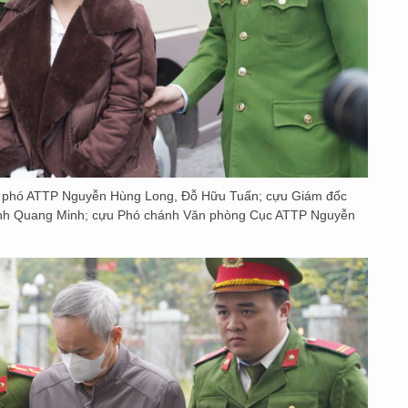
Cục phó ATTP Nguyễn Hùng Long, Đỗ Hữu Tuấn; cựu Giám đốc
inh Quang Minh; cựu Phó chánh Văn phòng Cục ATTP Nguyễn