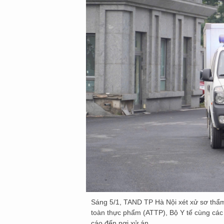
Sáng 5/1, TAND TP Hà Nội xét xử sơ thẩm 5
toàn thực phẩm (ATTP), Bộ Y tế cùng các 
cáo đến nơi xử án.