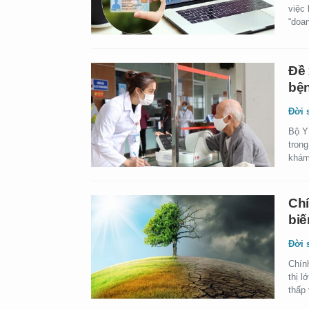
việc 
“doa
Đề 
bện
Đời 
Bộ Y
tron
khám
Chí
biế
Đời 
Chín
thị l
thấp 