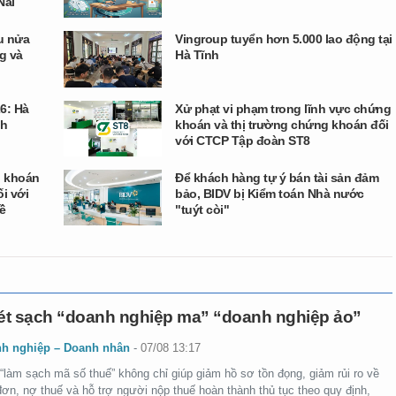
Nai
u nửa
Vingroup tuyển hơn 5.000 lao động tại
g và
Hà Tĩnh
26: Hà
Xử phạt vi phạm trong lĩnh vực chứng
nh
khoán và thị trường chứng khoán đối
với CTCP Tập đoàn ST8
g khoán
Để khách hàng tự ý bán tài sản đảm
i với
bảo, BIDV bị Kiểm toán Nhà nước
ề
"tuýt còi"
t sạch “doanh nghiệp ma” “doanh nghiệp ảo”
h nghiệp – Doanh nhân
-
07/08 13:17
“làm sạch mã số thuế” không chỉ giúp giảm hồ sơ tồn đọng, giảm rủi ro về
ơn, nợ thuế và hỗ trợ người nộp thuế hoàn thành thủ tục theo quy định,