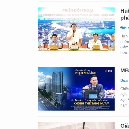
Huế
phá
Đời 
Hơn 2
nhữn
điểm
hướn
MB 
Doan
Chiề
nghị
đạo 
năm.
Giả