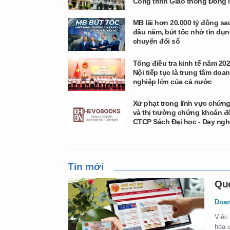
Công trình Giao thông Đồng 
MB lãi hơn 20.000 tỷ đồng sa
đầu năm, bứt tốc nhờ tín dụn
chuyển đổi số
Tổng điều tra kinh tế năm 20
Nội tiếp tục là trung tâm doa
nghiệp lớn của cả nước
Xử phạt trong lĩnh vực chứn
và thị trường chứng khoán đố
CTCP Sách Đại học - Dạy ngh
Tin mới
Qué
Doan
Việc 
hóa đ