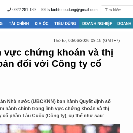
0922 281 189
ts.kinhtetieudung@gmail.com
NG
TÀI CHÍNH
ĐỊA ỐC
TIÊU DÙNG
DOANH NGHIỆP – DOANH
Thứ tư, 03/06/2026 09:18 (GMT+7)
h vực chứng khoán và thị
án đối với Công ty cổ
oán Nhà nước (UBCKNN) ban hành Quyết định số
m hành chính trong lĩnh vực chứng khoán và thị
 cổ phần Tàu Cuốc (Công ty), cụ thể như sau: