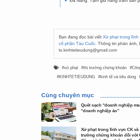
Đà Nẵng: Tạm giữ hàng trăm sản p
Bạn đang đọc bài viết
Xử phạt trong lĩnh
cổ phần Tàu Cuốc
. Thông tin phản ánh,
ts.kinhtetieudung@gmail.com
xử phạt
thị trường chứng khoán
Công
KINHTETIEUDUNG
kinh tế và tiêu dùng
Cùng chuyên mục
Quét sạch “doanh nghiệp ma
“doanh nghiệp ảo”
Xử phạt trong lĩnh vực CK và 
trường chứng khoán đối với