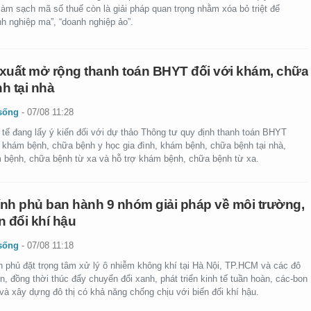
làm sạch mã số thuế còn là giải pháp quan trọng nhằm xóa bỏ triệt để
nh nghiệp ma”, “doanh nghiệp ảo”.
xuất mở rộng thanh toán BHYT đối với khám, chữa
h tại nhà
sống
-
07/08 11:28
 tế đang lấy ý kiến đối với dự thảo Thông tư quy định thanh toán BHYT
g khám bệnh, chữa bệnh y học gia đình, khám bệnh, chữa bệnh tại nhà,
 bệnh, chữa bệnh từ xa và hỗ trợ khám bệnh, chữa bệnh từ xa.
nh phủ ban hành 9 nhóm giải pháp về môi trường,
n đổi khí hậu
sống
-
07/08 11:18
h phủ đặt trọng tâm xử lý ô nhiễm không khí tại Hà Nội, TP.HCM và các đô
ớn, đồng thời thúc đẩy chuyển đổi xanh, phát triển kinh tế tuần hoàn, các-bon
và xây dựng đô thị có khả năng chống chịu với biến đổi khí hậu.