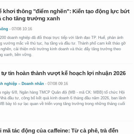
 khơi thông "điểm nghẽn": Kiến tạo động lực bứt
 cho tăng trưởng xanh
sống
-
07/08 10:16
00 doanh nghiệp đã đối thoại trực tiếp với lãnh đạo TP. Huế, phản ánh
g vướng mắc về thủ tục, hạ tầng và đầu tư. Thành phố cam kết tháo gỡ
 nghẽn, cải thiện môi trường kinh doanh và thúc đẩy tăng trưởng theo
g xanh, bền vững.
tự tin hoàn thành vượt kế hoạch lợi nhuận 2026
h nghiệp – Doanh nhân
-
07/08 09:16
u ngày 6/8, Ngân hàng TMCP Quân đội (MB - mã CK: MBB) tổ chức Hội
 Nhà đầu tư, công bố kết quả kinh doanh 6 tháng đầu năm 2026, ban lãnh
MB bày tỏ sự lạc quan về triển vọng tăng trưởng trong những tháng cuối
i mã tác động của caffeine: Từ cà phê, trà đến