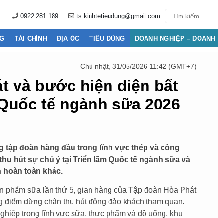
0922 281 189
ts.kinhtetieudung@gmail.com
NG
TÀI CHÍNH
ĐỊA ỐC
TIÊU DÙNG
DOANH NGHIỆP – DOANH
Chủ nhật, 31/05/2026 11:42 (GMT+7)
t và bước hiện diện bất
 Quốc tế ngành sữa 2026
g tập đoàn hàng đầu trong lĩnh vực thép và công
thu hút sự chú ý tại Triển lãm Quốc tế ngành sữa và
h hoàn toàn khác.
ản phẩm sữa lần thứ 5, gian hàng của Tập đoàn Hòa Phát
g điểm dừng chân thu hút đông đảo khách tham quan.
ghiệp trong lĩnh vực sữa, thực phẩm và đồ uống, khu