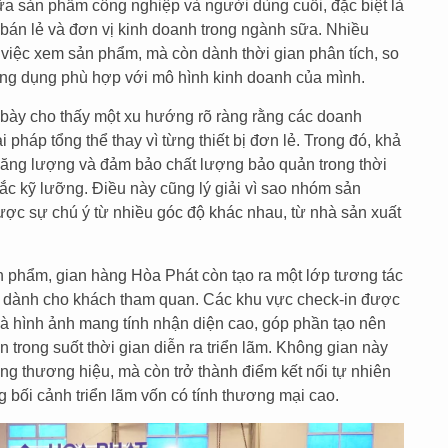
ữa sản phẩm công nghiệp và người dùng cuối, đặc biệt là
bán lẻ và đơn vị kinh doanh trong ngành sữa. Nhiều
việc xem sản phẩm, mà còn dành thời gian phân tích, so
ng dụng phù hợp với mô hình kinh doanh của mình.
 bày cho thấy một xu hướng rõ ràng rằng các doanh
 pháp tổng thể thay vì từng thiết bị đơn lẻ. Trong đó, khả
 năng lượng và đảm bảo chất lượng bảo quản trong thời
ắc kỹ lưỡng. Điều này cũng lý giải vì sao nhóm sản
ợc sự chú ý từ nhiều góc độ khác nhau, từ nhà sản xuất
n phẩm, gian hàng Hòa Phát còn tạo ra một lớp tương tác
m dành cho khách tham quan. Các khu vực check-in được
 và hình ảnh mang tính nhận diện cao, góp phần tạo nên
 trong suốt thời gian diễn ra triển lãm. Không gian này
hông thương hiệu, mà còn trở thành điểm kết nối tự nhiên
 bối cảnh triển lãm vốn có tính thương mại cao.