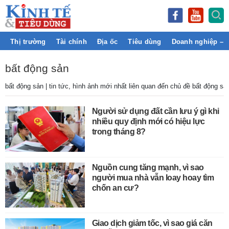
Thị trường
Tài chính
Địa ốc
Tiêu dùng
Doanh nghiệp – 
bất động sản
bất động sản | tin tức, hình ảnh mới nhất liên quan đến chủ đề bất động sả
Người sử dụng đất cần lưu ý gì khi
nhiều quy định mới có hiệu lực
trong tháng 8?
Nguồn cung tăng mạnh, vì sao
người mua nhà vẫn loay hoay tìm
chốn an cư?
Giao dịch giảm tốc, vì sao giá căn