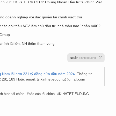
lĩnh vực CK và TTCK CTCP Chứng khoán Đầu tư tài chính Việt
ùng doanh nghiệp với đặc quyền tài chính vượt trội
 ở các gói thầu ACV làm chủ đầu tư, nhà thầu nào “nhẵn mặt”?
 Group
 chính lãi lớn, NH thêm tham vọng
Nguồn
kinhtedouong
ng Nam lãi hơn 221 tỷ đồng nửa đầu năm 2024
. Thông tin
2 281 189 Hoặc email:
ts.kinhtetieudung@gmail.com
ình hình tài chính
báo cáo tài chính
KINHTETIEUDUNG