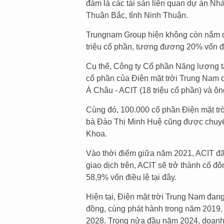
đảm là các tài sản liên quan dự án Nh
Thuận Bắc, tỉnh Ninh Thuận.
Trungnam Group hiện không còn nắm qu
triệu cổ phần, tương đương 20% vốn đi
Cụ thể, Công ty Cổ phần Năng lượng t
cổ phần của Điện mặt trời Trung Nam 
Á Châu - ACIT (18 triệu cổ phần) và ôn
Cùng đó, 100.000 cổ phần Điện mặt t
bà Đào Thị Minh Huệ cũng được chuy
Khoa.
Vào thời điểm giữa năm 2021, ACIT đã
giao dịch trên, ACIT sẽ trở thành cổ đô
58,9% vốn điều lệ tại đây.
Hiện tại, Điện mặt trời Trung Nam đang l
đồng, cùng phát hành trong năm 2019, 
2028. Trong nửa đầu năm 2024, doanh 