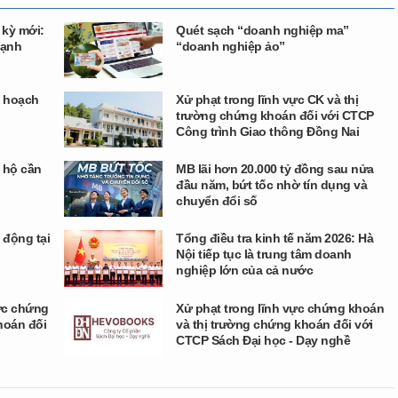
 kỳ mới:
Quét sạch “doanh nghiệp ma”
cạnh
“doanh nghiệp ảo”
ế hoạch
Xử phạt trong lĩnh vực CK và thị
trường chứng khoán đối với CTCP
Công trình Giao thông Đồng Nai
 hộ cần
MB lãi hơn 20.000 tỷ đồng sau nửa
đầu năm, bứt tốc nhờ tín dụng và
chuyển đổi số
 động tại
Tổng điều tra kinh tế năm 2026: Hà
Nội tiếp tục là trung tâm doanh
nghiệp lớn của cả nước
vực chứng
Xử phạt trong lĩnh vực chứng khoán
hoán đối
và thị trường chứng khoán đối với
CTCP Sách Đại học - Dạy nghề