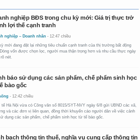
nh nghiệp BĐS trong chu kỳ mới: Giá trị thực trở
nh lợi thế cạnh tranh
h nghiệp – Doanh nhân
-
12:47 chiều
kỳ mới đang đặt lại những tiêu chuẩn cạnh tranh của thị trường bất động
 Dòng vốn được chọn lọc, người mua thận trọng hơn và nhu cầu thực ngày
rõ nét.
h báo sử dụng các sản phẩm, chế phẩm sinh học
tế bào gốc
sống
-
12:42 chiều
 tế Hà Nội vừa có Công văn số 8015/SYT-NVY ngày 6/8 gửi UBND các xã,
ng và các đơn vị liên quan, đồng thời khuyến cáo người dân về việc cảnh
sử dụng các sản phẩm, chế phẩm sinh học từ tế bào gốc.
h bạch thông tin thuế, nghĩa vụ cung cấp thông tin