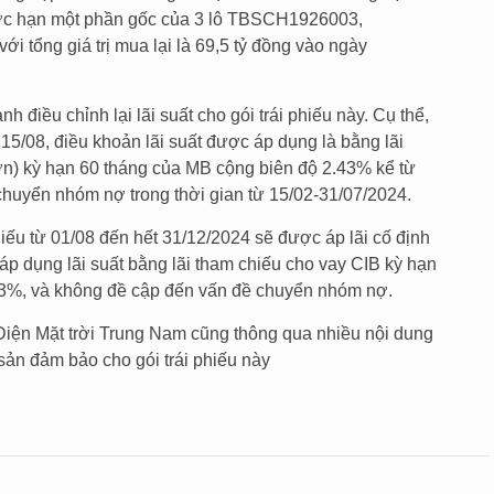
trước hạn một phần gốc của 3 lô TBSCH1926003,
ổng giá trị mua lại là 69,5 tỷ đồng vào ngày
 điều chỉnh lại lãi suất cho gói trái phiếu này. Cụ thể,
 15/08, điều khoản lãi suất được áp dụng là bằng lãi
ớn) kỳ hạn 60 tháng của MB cộng biên độ 2.43% kể từ
chuyển nhóm nợ trong thời gian từ 15/02-31/07/2024.
 phiếu từ 01/08 đến hết 31/12/2024 sẽ được áp lãi cố định
áp dụng lãi suất bằng lãi tham chiếu cho vay CIB kỳ hạn
43%, và không đề cập đến vấn đề chuyển nhóm nợ.
 Điện Mặt trời Trung Nam cũng thông qua nhiều nội dung
sản đảm bảo cho gói trái phiếu này