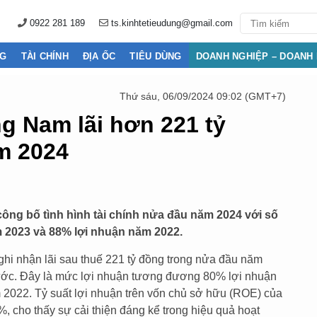
0922 281 189
ts.kinhtetieudung@gmail.com
NG
TÀI CHÍNH
ĐỊA ỐC
TIÊU DÙNG
DOANH NGHIỆP – DOANH
Thứ sáu, 06/09/2024 09:02 (GMT+7)
ng Nam lãi hơn 221 tỷ
m 2024
ông bố tình hình tài chính nửa đầu năm 2024 với số
m 2023 và 88% lợi nhuận năm 2022.
hi nhận lãi sau thuế 221 tỷ đồng trong nửa đầu năm
ước. Đây là mức lợi nhuận tương đương 80% lợi nhuận
2022. Tỷ suất lợi nhuận trên vốn chủ sở hữu (ROE) của
, cho thấy sự cải thiện đáng kể trong hiệu quả hoạt