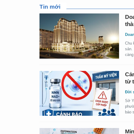
Tin mới
Doa
thà
Doan
Chu 
sản.
càng 
Cản
từ 
Đời 
Sở Y
phườ
báo 
Min