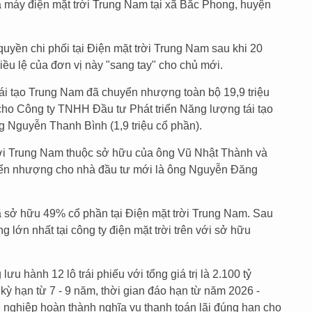
à máy điện mặt trời Trung Nam tại xã Bắc Phong, huyện
yền chi phối tại Điện mặt trời Trung Nam sau khi 20
ều lệ của đơn vị này "sang tay" cho chủ mới.
ái tạo Trung Nam đã chuyển nhượng toàn bộ 19,9 triệu
cho Công ty TNHH Đầu tư Phát triển Năng lượng tái tạo
g Nguyễn Thanh Bình (1,9 triệu cổ phần).
rời Trung Nam thuộc sở hữu của ông Vũ Nhật Thành và
ển nhượng cho nhà đầu tư mới là ông Nguyễn Đăng
 sở hữu 49% cổ phần tại Điện mặt trời Trung Nam. Sau
ng lớn nhất tại công ty điện mặt trời trên với sở hữu
ưu hành 12 lô trái phiếu với tổng giá trị là 2.100 tỷ
kỳ hạn từ 7 - 9 năm, thời gian đáo hạn từ năm 2026 -
nghiệp hoàn thành nghĩa vụ thanh toán lãi đúng hạn cho