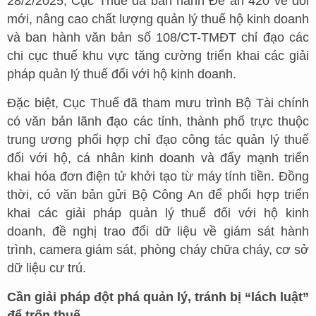
28/2/2025, Cục Thuế đã ban hành Đề án 420 về đổi
mới, nâng cao chất lượng quản lý thuế hộ kinh doanh
và ban hành văn bản số 108/CT-TMĐT chỉ đạo các
chi cục thuế khu vực tăng cường triển khai các giải
pháp quản lý thuế đối với hộ kinh doanh.
Đặc biệt, Cục Thuế đã tham mưu trình Bộ Tài chính
có văn bản lãnh đạo các tỉnh, thành phố trực thuộc
trung ương phối hợp chỉ đạo công tác quản lý thuế
đối với hộ, cá nhân kinh doanh và đẩy mạnh triển
khai hóa đơn điện tử khởi tạo từ máy tính tiền. Đồng
thời, có văn bản gửi Bộ Công An để phối hợp triển
khai các giải pháp quản lý thuế đối với hộ kinh
doanh, đề nghị trao đổi dữ liệu về giám sát hành
trình, camera giám sát, phòng cháy chữa cháy, cơ sở
dữ liệu cư trú.
Cần giải pháp đột phá quản lý, tránh bị “lách luật”
để trốn thuế