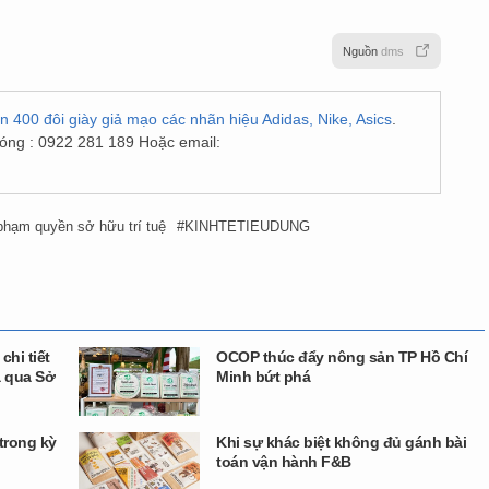
Nguồn
dms
ơn 400 đôi giày giả mạo các nhãn hiệu Adidas, Nike, Asics
.
nóng : 0922 281 189 Hoặc email:
hạm quyền sở hữu trí tuệ
KINHTETIEUDUNG
chi tiết
OCOP thúc đẩy nông sản TP Hồ Chí
 qua Sở
Minh bứt phá
trong kỳ
Khi sự khác biệt không đủ gánh bài
toán vận hành F&B