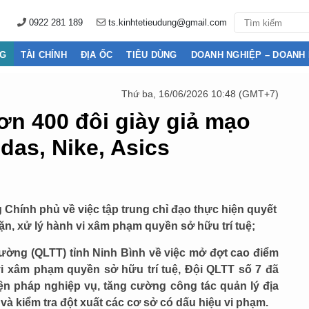
0922 281 189
ts.kinhtetieudung@gmail.com
NG
TÀI CHÍNH
ĐỊA ỐC
TIÊU DÙNG
DOANH NGHIỆP – DOANH
Thứ ba, 16/06/2026 10:48 (GMT+7)
hơn 400 đôi giày giả mạo
das, Nike, Asics
Chính phủ về việc tập trung chỉ đạo thực hiện quyết
hặn, xử lý hành vi xâm phạm quyền sở hữu trí tuệ;
rường (QLTT) tỉnh Ninh Bình về việc mở đợt cao điểm
 vi xâm phạm quyền sở hữu trí tuệ, Đội QLTT số 7 đã
ện pháp nghiệp vụ, tăng cường công tác quản lý địa
và kiểm tra đột xuất các cơ sở có dấu hiệu vi phạm.