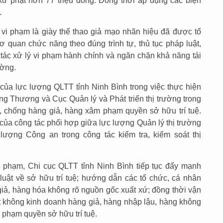
 xử phạt hơn 77 triệu đồng. Đồng thời áp dụng các biện
.
vi phạm là giày thể thao giả mạo nhãn hiệu đã được tổ
ơ quan chức năng theo đúng trình tự, thủ tục pháp luật,
tác xử lý vi phạm hành chính và ngăn chặn khả năng tái
ường.
 của lực lượng QLTT tỉnh Ninh Bình trong việc thực hiện
g Thương và Cục Quản lý và Phát triển thị trường trong
 chống hàng giả, hàng xâm phạm quyền sở hữu trí tuệ.
của công tác phối hợp giữa lực lượng Quản lý thị trường
lượng Công an trong công tác kiểm tra, kiểm soát thị
i phạm, Chi cục QLTT tỉnh Ninh Bình tiếp tục đẩy mạnh
 luật về sở hữu trí tuệ; hướng dẫn các tổ chức, cá nhân
giả, hàng hóa không rõ nguồn gốc xuất xứ; đồng thời vận
 không kinh doanh hàng giả, hàng nhập lậu, hàng không
 phạm quyền sở hữu trí tuệ.