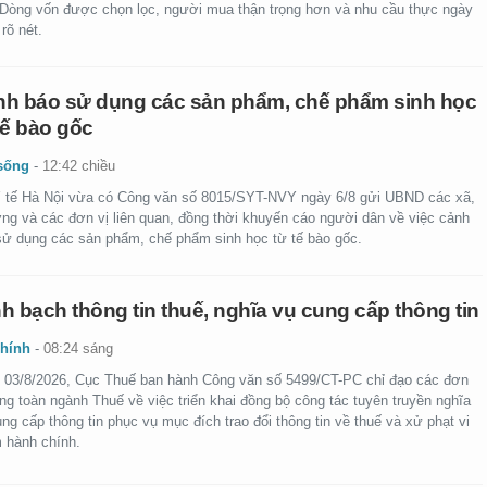
 Dòng vốn được chọn lọc, người mua thận trọng hơn và nhu cầu thực ngày
rõ nét.
h báo sử dụng các sản phẩm, chế phẩm sinh học
tế bào gốc
sống
-
12:42 chiều
 tế Hà Nội vừa có Công văn số 8015/SYT-NVY ngày 6/8 gửi UBND các xã,
ng và các đơn vị liên quan, đồng thời khuyến cáo người dân về việc cảnh
sử dụng các sản phẩm, chế phẩm sinh học từ tế bào gốc.
h bạch thông tin thuế, nghĩa vụ cung cấp thông tin
chính
-
08:24 sáng
 03/8/2026, Cục Thuế ban hành Công văn số 5499/CT-PC chỉ đạo các đơn
ong toàn ngành Thuế về việc triển khai đồng bộ công tác tuyên truyền nghĩa
ng cấp thông tin phục vụ mục đích trao đổi thông tin về thuế và xử phạt vi
 hành chính.