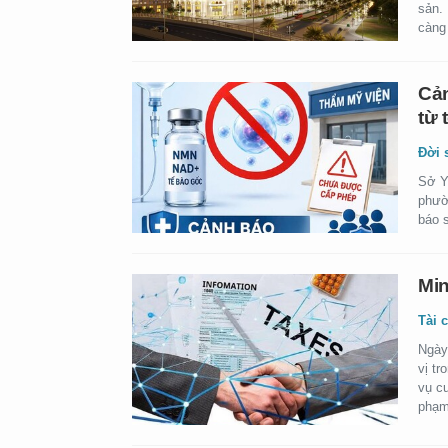
sản.
càng 
Cản
từ 
Đời 
Sở Y
phườ
báo 
Min
Tài 
Ngày
vị tr
vụ cu
phạm