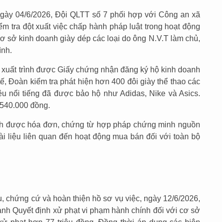
ngày 04/6/2026, Đội QLTT số 7 phối hợp với Công an xã
ểm tra đột xuất việc chấp hành pháp luật trong hoạt động
cơ sở kinh doanh giày dép các loại do ông N.V.T làm chủ,
ình.
a xuất trình được Giấy chứng nhận đăng ký hộ kinh doanh
 tế, Đoàn kiểm tra phát hiện hơn 400 đôi giày thể thao các
ệu nổi tiếng đã được bảo hộ như Adidas, Nike và Asics.
.540.000 đồng.
ình được hóa đơn, chứng từ hợp pháp chứng minh nguồn
ài liệu liên quan đến hoạt động mua bán đối với toàn bộ
iệu, chứng cứ và hoàn thiện hồ sơ vụ việc, ngày 12/6/2026,
ành Quyết định xử phạt vi phạm hành chính đối với cơ sở