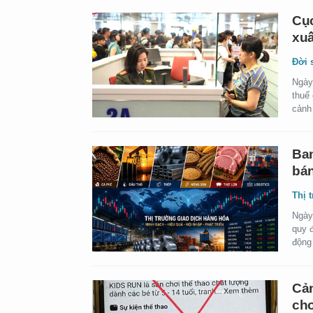
Cục
xuấ
Đời 
Ngày
thuế
cảnh
Ban
bán
Thị 
Ngày
quy đ
động
Cản
cho