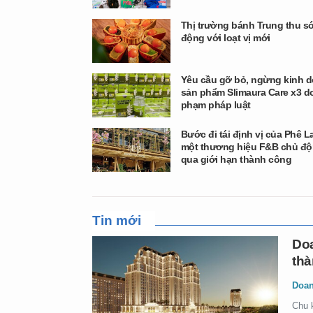
Thị trường bánh Trung thu s
động với loạt vị mới
Yêu cầu gỡ bỏ, ngừng kinh 
sản phẩm Slimaura Care x3 do
phạm pháp luật
Bước đi tái định vị của Phê L
một thương hiệu F&B chủ độ
qua giới hạn thành công
Tin mới
Doa
thà
Doan
Chu 