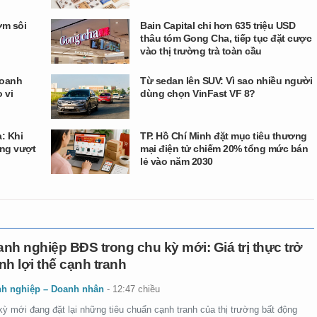
ớm sôi
Bain Capital chi hơn 635 triệu USD
thâu tóm Gong Cha, tiếp tục đặt cược
vào thị trường trà toàn cầu
doanh
Từ sedan lên SUV: Vì sao nhiều người
 vi
dùng chọn VinFast VF 8?
a: Khi
TP. Hồ Chí Minh đặt mục tiêu thương
ng vượt
mại điện tử chiếm 20% tổng mức bán
lẻ vào năm 2030
nh nghiệp BĐS trong chu kỳ mới: Giá trị thực trở
nh lợi thế cạnh tranh
h nghiệp – Doanh nhân
-
12:47 chiều
kỳ mới đang đặt lại những tiêu chuẩn cạnh tranh của thị trường bất động