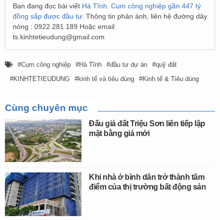
Bạn đang đọc bài viết
Hà Tĩnh: Cụm công nghiệp gần 447 tỷ
đồng sắp được đầu tư
. Thông tin phản ánh, liên hệ đường dây
nóng : 0922 281 189 Hoặc email:
ts.kinhtetieudung@gmail.com
Cụm công nghiệp
Hà Tĩnh
đầu tư dự án
quỹ đất
KINHTETIEUDUNG
kinh tế và tiêu dùng
Kinh tế & Tiêu dùng
Cùng chuyên mục
Đấu giá đất Triệu Sơn liên tiếp lập
mặt bằng giá mới
Khi nhà ở bình dân trở thành tâm
điểm của thị trường bất động sản