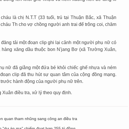
háu là chị N.T.T (33 tuổi, trú tại Thuận Bắc, xã Thuận
 cháu Th cho vợ chồng người anh trai để trông coi, chăm
 đăng tải một đoạn clip ghi lại cảnh một người phụ nữ có
a hàng xăng dầu thuộc bon N'jang Bơ (xã Trường Xuân,
phụ nữ đã giằng một đứa bé khỏi chiếc ghế nhựa và ném
 đoạn clip đã thu hút sự quan tâm của cộng đồng mạng.
 trước hành động của người phụ nữ trên.
uân điều tra, xử lý theo quy định.
iên quan tham nhũng sang công an điều tra
án "dự án ma" chiếm đoạt hơn 255 tỷ đồng