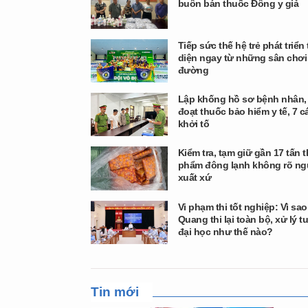
buôn bán thuốc Đông y giả
Tiếp sức thế hệ trẻ phát triển
diện ngay từ những sân chơi
đường
Lập khống hồ sơ bệnh nhân,
đoạt thuốc bảo hiểm y tế, 7 c
khởi tố
Kiểm tra, tạm giữ gần 17 tấn 
phẩm đông lạnh không rõ ng
xuất xứ
Vi phạm thi tốt nghiệp: Vì sa
Quang thi lại toàn bộ, xử lý t
đại học như thế nào?
Tin mới