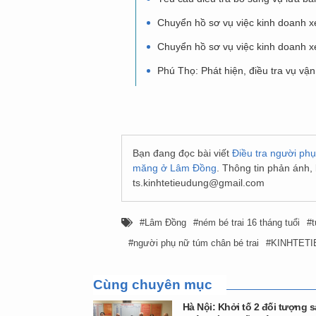
Chuyển hồ sơ vụ việc kinh doanh xe
Chuyển hồ sơ vụ việc kinh doanh xe
Phú Thọ: Phát hiện, điều tra vụ vận
Bạn đang đọc bài viết
Điều tra người ph
măng ở Lâm Đồng
. Thông tin phản ánh,
ts.kinhtetieudung@gmail.com
Lâm Đồng
ném bé trai 16 tháng tuổi
người phụ nữ túm chân bé trai
KINHTET
Cùng chuyên mục
Hà Nội: Khởi tố 2 đối tượng s