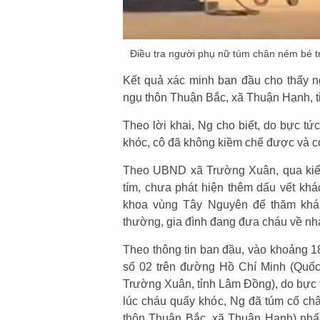
Điều tra người phụ nữ túm chân ném bé tra
Kết quả xác minh ban đầu cho thấy n
ngụ thôn Thuận Bắc, xã Thuận Hạnh, t
Theo lời khai, Ng cho biết, do bực tứ
khóc, cô đã không kiềm chế được và c
Theo UBND xã Trường Xuân, qua kiểm
tím, chưa phát hiện thêm dấu vết khá
khoa vùng Tây Nguyên để thăm khám 
thường, gia đình đang đưa cháu về nhà
Theo thông tin ban đầu, vào khoảng 1
số 02 trên đường Hồ Chí Minh (Quốc 
Trường Xuân, tỉnh Lâm Đồng), do bực t
lúc cháu quấy khóc, Ng đã túm cổ chân
thôn Thuận Bắc, xã Thuận Hạnh) nhấ