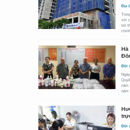
Địa 
Trong
với 
trở 
chín
Hà 
Đôn
Đời 
Ngày
Quyế
năm 1
năm 1
Hướ
trự
Đời 