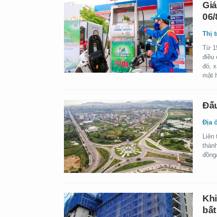
Giá
06/
Thị 
Từ 1
điều
đó, 
mặt 
Đấu
Địa 
Liên 
thành
đồng/
Khi
bất