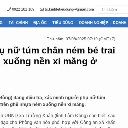
0922 281 189
ts.kinhtetieudung@gmail.com
NG
TÀI CHÍNH
ĐỊA ỐC
TIÊU DÙNG
DOANH NGHIỆP – DOANH
Thứ năm, 07/08/2025 07:19 (GMT+7)
ụ nữ túm chân ném bé trai
m xuống nền xi măng ở
Đồng) đang điều tra, xác minh người phụ nữ túm
ồi trên ghế nhựa ném xuống nền xi măng.
ch UBND xã Trường Xuân (tỉnh Lâm Đồng) cho biết, sau
hỉ đạo cho Phòng văn hóa phối hợp với Công an xã khẩn