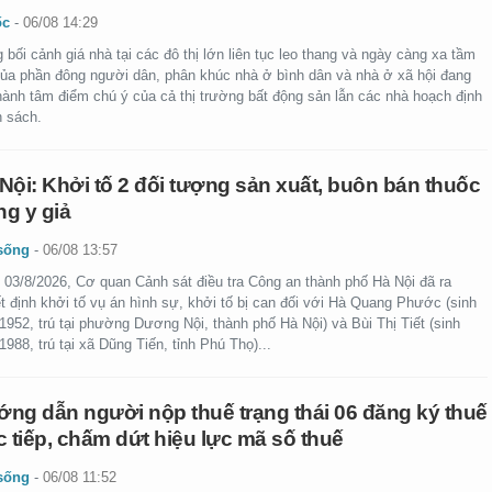
ốc
-
06/08 14:29
 bối cảnh giá nhà tại các đô thị lớn liên tục leo thang và ngày càng xa tầm
của phần đông người dân, phân khúc nhà ở bình dân và nhà ở xã hội đang
thành tâm điểm chú ý của cả thị trường bất động sản lẫn các nhà hoạch định
h sách.
Nội: Khởi tố 2 đối tượng sản xuất, buôn bán thuốc
g y giả
sống
-
06/08 13:57
 03/8/2026, Cơ quan Cảnh sát điều tra Công an thành phố Hà Nội đã ra
t định khởi tố vụ án hình sự, khởi tố bị can đối với Hà Quang Phước (sinh
952, trú tại phường Dương Nội, thành phố Hà Nội) và Bùi Thị Tiết (sinh
988, trú tại xã Dũng Tiến, tỉnh Phú Thọ)...
ng dẫn người nộp thuế trạng thái 06 đăng ký thuế
c tiếp, chấm dứt hiệu lực mã số thuế
sống
-
06/08 11:52