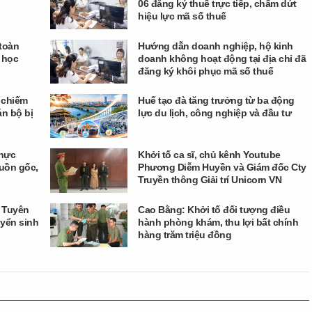
06 đăng ký thuế trực tiếp, chấm dứt
hiệu lực mã số thuế
 toàn
Hướng dẫn doanh nghiệp, hộ kinh
 học
doanh không hoạt động tại địa chỉ đã
đăng ký khôi phục mã số thuế
 chiếm
Huế tạo đà tăng trưởng từ ba động
án bộ bị
lực du lịch, công nghiệp và đầu tư
thực
Khởi tố ca sĩ, chủ kênh Youtube
uồn gốc,
Phương Diễm Huyền và Giám đốc Cty
Truyền thông Giải trí Unicorn VN
o Tuyên
Cao Bằng: Khởi tố đối tượng điều
uyển sinh
hành phòng khám, thu lợi bất chính
hàng trăm triệu đồng