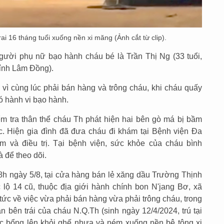
i 16 tháng tuổi xuống nền xi măng (Ảnh cắt từ clip).
gười phụ nữ bạo hành cháu bé là Trần Thị Ng (33 tuổi,
ỉnh Lâm Đồng).
c vì cùng lúc phải bán hàng và trông cháu, khi cháu quấy
ó hành vi bạo hành.
 tra thân thể cháu Th phát hiện hai bên gò má bị bầm
c. Hiện gia đình đã đưa cháu đi khám tại Bệnh viện Đa
và điều trị. Tại bệnh viện, sức khỏe của cháu bình
 để theo dõi.
8h ngày 5/8, tại cửa hàng bán lẻ xăng dầu Trường Thịnh
lộ 14 cũ, thuộc địa giới hành chính bon N'jang Bơ, xã
ức về việc vừa phải bán hàng vừa phải trông cháu, trong
 bên trái của cháu N.Q.Th (sinh ngày 12/4/2024, trú tại
c bổng lên khỏi ghế nhựa và ném xuống nền bê tông xi