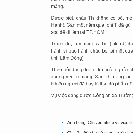
măng.
Được biết, cháu Th không có bố, mẹ c
Hạnh). Gần một năm qua, chị T đã gửi
sóc để đi làm tại TP.HCM.
Trước đó, trên mạng xã hội (TikTok) đã
hành vi bạo hành cháu bé tại một cử
tỉnh Lâm Đồng).
Theo nội dung đoạn clip, một người 
xuống nền xi măng. Sau khi đăng tải,
Nhiều người đã bày tỏ thái độ phẫn nộ
Vụ việc đang được Công an xã Trường X
Vĩnh Long: Chuyển nhiều vụ việc l
Yêu cầu điều tra bổ sung vụ lừa b