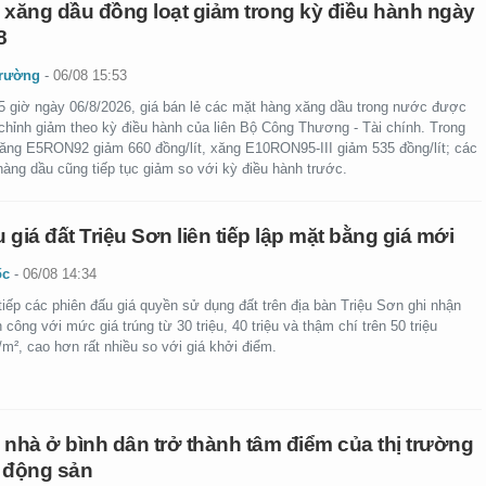
 xăng dầu đồng loạt giảm trong kỳ điều hành ngày
8
trường
-
06/08 15:53
5 giờ ngày 06/8/2026, giá bán lẻ các mặt hàng xăng dầu trong nước được
 chỉnh giảm theo kỳ điều hành của liên Bộ Công Thương - Tài chính. Trong
xăng E5RON92 giảm 660 đồng/lít, xăng E10RON95-III giảm 535 đồng/lít; các
hàng dầu cũng tiếp tục giảm so với kỳ điều hành trước.
 giá đất Triệu Sơn liên tiếp lập mặt bằng giá mới
ốc
-
06/08 14:34
tiếp các phiên đấu giá quyền sử dụng đất trên địa bàn Triệu Sơn ghi nhận
 công với mức giá trúng từ 30 triệu, 40 triệu và thậm chí trên 50 triệu
m², cao hơn rất nhiều so với giá khởi điểm.
 nhà ở bình dân trở thành tâm điểm của thị trường
 động sản