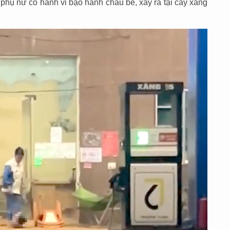
 phụ nữ có hành vi bạo hành cháu bé, xảy ra tại cây xăng