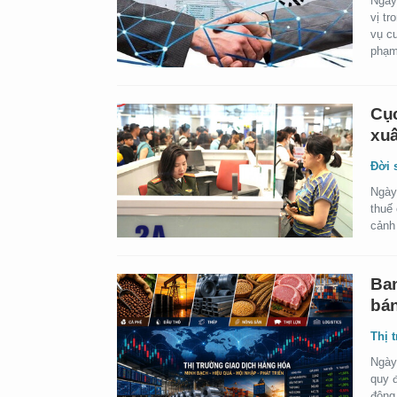
Ngày
vị tr
vụ cu
phạm
Cục
xuấ
Đời 
Ngày
thuế
cảnh
Ban
bán
Thị 
Ngày
quy đ
động