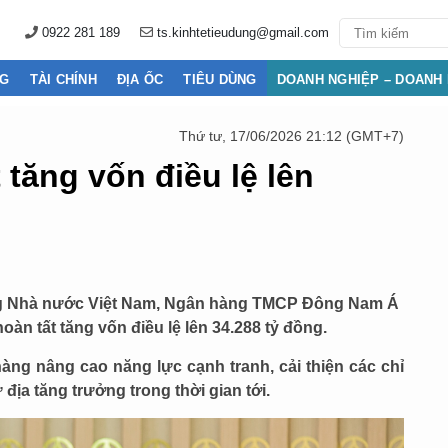
0922 281 189
ts.kinhtetieudung@gmail.com
NG
TÀI CHÍNH
ĐỊA ỐC
TIÊU DÙNG
DOANH NGHIỆP – DOANH
Thứ tư, 17/06/2026 21:12 (GMT+7)
tăng vốn điều lệ lên
g Nhà nước Việt Nam, Ngân hàng TMCP Đông Nam Á
n tất tăng vốn điều lệ lên 34.288 tỷ đồng.
ng nâng cao năng lực cạnh tranh, cải thiện các chỉ
địa tăng trưởng trong thời gian tới.