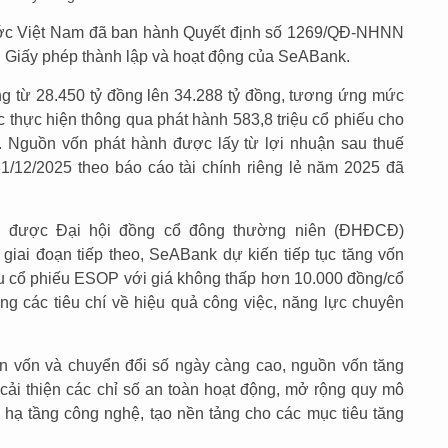
ớc Việt Nam đã ban hành Quyết định số 1269/QĐ-NHNN
tại Giấy phép thành lập và hoạt động của SeABank.
g từ 28.450 tỷ đồng lên 34.288 tỷ đồng, tương ứng mức
c thực hiện thông qua phát hành 583,8 triệu cổ phiếu cho
. Nguồn vốn phát hành được lấy từ lợi nhuận sau thuế
31/12/2025 theo báo cáo tài chính riêng lẻ năm 2025 đã
 đã được Đại hội đồng cổ đông thường niên (ĐHĐCĐ)
iai đoạn tiếp theo, SeABank dự kiến tiếp tục tăng vốn
iệu cổ phiếu ESOP với giá không thấp hơn 10.000 đồng/cổ
g các tiêu chí về hiệu quả công việc, năng lực chuyên
.
àn vốn và chuyển đổi số ngày càng cao, nguồn vốn tăng
ải thiện các chỉ số an toàn hoạt động, mở rộng quy mô
hạ tầng công nghệ, tạo nền tảng cho các mục tiêu tăng