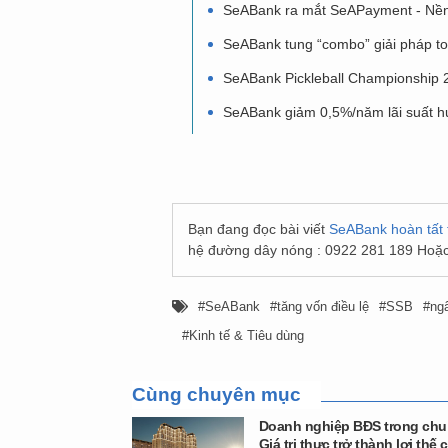
SeABank ra mắt SeAPayment - Nền t
SeABank tung “combo” giải pháp to
SeABank Pickleball Championship 20
SeABank giảm 0,5%/năm lãi suất h
Bạn đang đọc bài viết
SeABank hoàn tất t
hệ đường dây nóng : 0922 281 189 Hoặc
SeABank
tăng vốn điều lệ
SSB
ng
Kinh tế & Tiêu dùng
Cùng chuyên mục
Doanh nghiệp BĐS trong chu
Giá trị thực trở thành lợi thế 