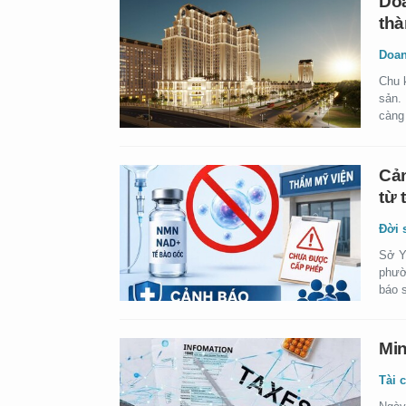
Doa
thà
Doan
Chu 
sản.
càng 
Cản
từ 
Đời 
Sở Y
phườ
báo 
Min
Tài 