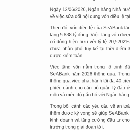
Ngày 12/06/2026, Ngân hàng Nhà nư
về việc sửa đổi nội dung vốn điều lệ 
Theo đó, vốn điều lệ của SeABank tăn
tăng 5.838 tỷ đồng. Việc tăng vốn đượ
cổ đông hiện hữu với tỷ lệ 20,5202%
chưa phân phối lũy kế tại thời điểm 
được kiểm toán.
Việc tăng vốn nằm trong lộ trình
SeABank năm 2026 thông qua. Trong g
thông qua việc phát hành tối đa 40 tr
phiếu dành cho cán bộ quản lý đáp ứn
môn và mức độ gắn bó với Ngân hàng
Trong bối cảnh các yêu cầu về an to
thêm được kỳ vọng sẽ giúp SeABank c
kinh doanh và tăng cường đầu tư cho 
trưởng trong giai đoạn tới.