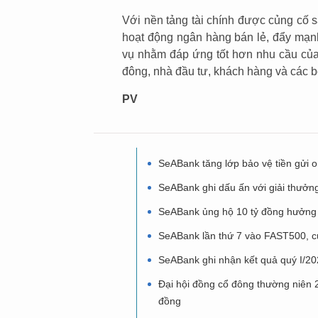
Với nền tảng tài chính được củng cố sa
hoạt động ngân hàng bán lẻ, đẩy mạn
vụ nhằm đáp ứng tốt hơn nhu cầu của 
đông, nhà đầu tư, khách hàng và các b
PV
SeABank tăng lớp bảo vệ tiền gửi o
SeABank ghi dấu ấn với giải thưởn
SeABank ủng hộ 10 tỷ đồng hưởn
SeABank lần thứ 7 vào FAST500, c
SeABank ghi nhận kết quả quý I/2
Đại hội đồng cổ đông thường niên 2
đồng