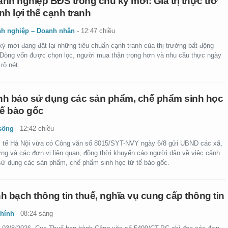
nh nghiệp BĐS trong chu kỳ mới: Giá trị thực trở
nh lợi thế cạnh tranh
h nghiệp – Doanh nhân
-
12:47 chiều
kỳ mới đang đặt lại những tiêu chuẩn cạnh tranh của thị trường bất động
 Dòng vốn được chọn lọc, người mua thận trọng hơn và nhu cầu thực ngày
rõ nét.
h báo sử dụng các sản phẩm, chế phẩm sinh học
tế bào gốc
sống
-
12:42 chiều
 tế Hà Nội vừa có Công văn số 8015/SYT-NVY ngày 6/8 gửi UBND các xã,
ng và các đơn vị liên quan, đồng thời khuyến cáo người dân về việc cảnh
sử dụng các sản phẩm, chế phẩm sinh học từ tế bào gốc.
h bạch thông tin thuế, nghĩa vụ cung cấp thông tin
chính
-
08:24 sáng