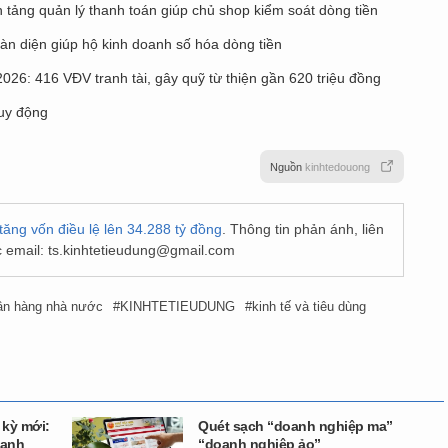
ảng quản lý thanh toán giúp chủ shop kiểm soát dòng tiền
àn diện giúp hộ kinh doanh số hóa dòng tiền
26: 416 VĐV tranh tài, gây quỹ từ thiện gần 620 triệu đồng
uy động
Nguồn
kinhtedouong
ăng vốn điều lệ lên 34.288 tỷ đồng
. Thông tin phản ánh, liên
 email:
ts.kinhtetieudung@gmail.com
ân hàng nhà nước
KINHTETIEUDUNG
kinh tế và tiêu dùng
 kỳ mới:
Quét sạch “doanh nghiệp ma”
cạnh
“doanh nghiệp ảo”