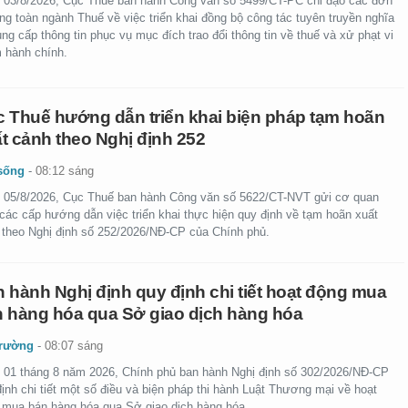
 03/8/2026, Cục Thuế ban hành Công văn số 5499/CT-PC chỉ đạo các đơn
ong toàn ngành Thuế về việc triển khai đồng bộ công tác tuyên truyền nghĩa
ng cấp thông tin phục vụ mục đích trao đổi thông tin về thuế và xử phạt vi
 hành chính.
 Thuế hướng dẫn triển khai biện pháp tạm hoãn
t cảnh theo Nghị định 252
sống
-
08:12 sáng
 05/8/2026, Cục Thuế ban hành Công văn số 5622/CT-NVT gửi cơ quan
 các cấp hướng dẫn việc triển khai thực hiện quy định về tạm hoãn xuất
 theo Nghị định số 252/2026/NĐ-CP của Chính phủ.
 hành Nghị định quy định chi tiết hoạt động mua
 hàng hóa qua Sở giao dịch hàng hóa
trường
-
08:07 sáng
 01 tháng 8 năm 2026, Chính phủ ban hành Nghị định số 302/2026/NĐ-CP
ịnh chi tiết một số điều và biện pháp thi hành Luật Thương mại về hoạt
 mua bán hàng hóa qua Sở giao dịch hàng hóa.